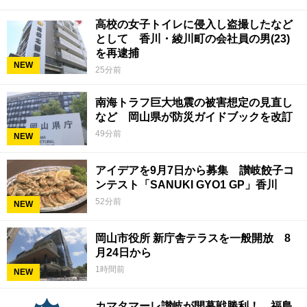
高校の女子トイレに侵入し盗撮したなど
として 香川・綾川町の会社員の男(23)
を再逮捕
NEW
25分前
南海トラフ巨大地震の被害想定の見直し
など 岡山県が防災ガイドブックを改訂
49分前
NEW
アイデアを9月7日から募集 讃岐餃子コ
ンテスト「SANUKI GYO1 GP」香川
52分前
NEW
岡山市役所 新庁舎テラスを一般開放 8
月24日から
1時間前
NEW
カマタマーレ讃岐が開幕戦勝利！ 福島