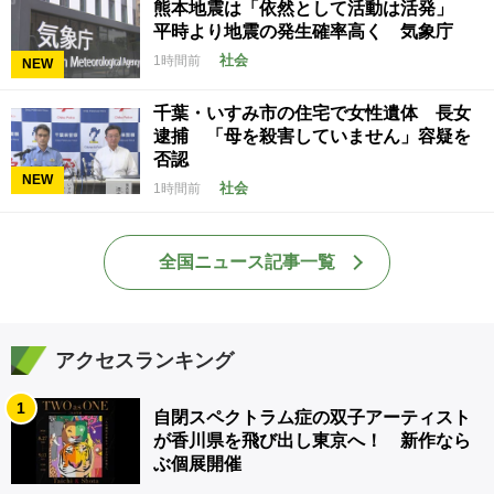
熊本地震は「依然として活動は活発」
平時より地震の発生確率高く 気象庁
社会
1時間前
NEW
千葉・いすみ市の住宅で女性遺体 長女
逮捕 「母を殺害していません」容疑を
否認
NEW
社会
1時間前
全国ニュース記事一覧
アクセスランキング
1
自閉スペクトラム症の双子アーティスト
が香川県を飛び出し東京へ！ 新作なら
ぶ個展開催