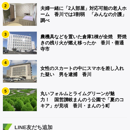
2
夫婦一緒に「2人部屋」対応可能の老人ホ
ーム 香川では3割弱 「みんなの介護」
調べ
3
農機具などを置いた倉庫1棟が全焼 野焼
きの残り火が燃え移ったか 香川・善通
寺市
4
女性のスカートの中にスマホを差し入れ
た疑い 男を逮捕 香川
5
丸いフォルムとライムグリーンが魅
力！ 国営讃岐まんのう公園で「夏のコ
キア」が見頃 香川・まんのう町
LINE友だち追加