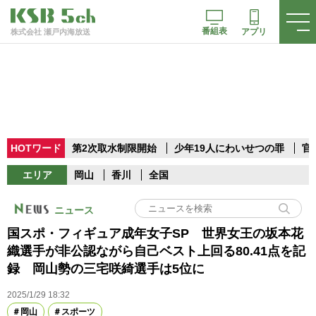
番組表
アプリ
株式会社 瀬戸内海放送
HOTワード
第2次取水制限開始
少年19人にわいせつの罪
官
エリア
岡山
香川
全国
ニュース
国スポ・フィギュア成年女子SP 世界女王の坂本花
織選手が非公認ながら自己ベスト上回る80.41点を記
録 岡山勢の三宅咲綺選手は5位に
2025/1/29 18:32
岡山
スポーツ