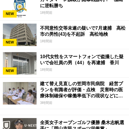
に逆転勝ち
1時間前
NEW
不同意性交等未遂の疑いで7月逮捕 高松
市の男性(43)を不起訴 高松地検
1時間前
NEW
10代女性をスマートフォンで盗撮した疑
いで会社員の男（44）を再逮捕 香川
1時間前
NEW
建て替え見直しの笠岡市民病院 経営プ
ランを有識者が評価・点検 災害時の医
療体制確保や稼働率低下の現状などに意
見 岡山
3時間前
全英女子オープンゴルフ優勝 桑木志帆選
手に「岡山市民スポーツ栄誉賞」