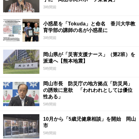
3時間前
小惑星を「Tokuda」と命名 香川大学教
育学部の講師の名が小惑星に
3時間前
岡山県が「災害支援ナース」（第2班）を
派遣へ【熊本地震】
5時間前
岡山市長 防災庁の地方拠点「防災局」
の誘致に意欲 「われわれとしては優位
性ある」
5時間前
10月から「5歳児健康相談」を開始 岡山
市
5時間前