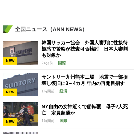
全国ニュース（ANN NEWS）
韓国サッカー協会 外国人審判に性接待
疑惑で警察が捜査可否検討 日本人審判
も対象か
NEW
国際
24分前
サントリー九州熊本工場 地震で一部損
壊し復旧に3～4カ月 年内の再開目指す
経済
1時間前
NEW
NY自由の女神近くで船転覆 母子2人死
亡 定員超過か
国際
1時間前
NEW