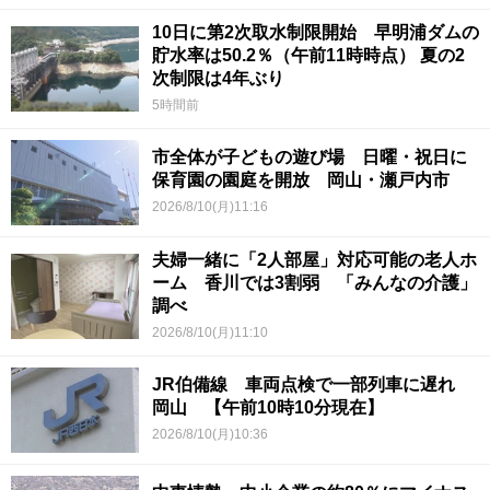
10日に第2次取水制限開始 早明浦ダムの
貯水率は50.2％（午前11時時点） 夏の2
次制限は4年ぶり
5時間前
市全体が子どもの遊び場 日曜・祝日に
保育園の園庭を開放 岡山・瀬戸内市
2026/8/10(月)11:16
夫婦一緒に「2人部屋」対応可能の老人ホ
ーム 香川では3割弱 「みんなの介護」
調べ
2026/8/10(月)11:10
JR伯備線 車両点検で一部列車に遅れ
岡山 【午前10時10分現在】
2026/8/10(月)10:36