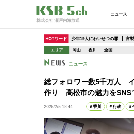
ニュース
株式会社 瀬戸内海放送
HOTワード
少年19人にわいせつの罪
官
エリア
岡山
香川
全国
ニュース
総フォロワー数5千万人 イ
作り 高松市の魅力をSNS
2025/2/5 18:44
香川
行政