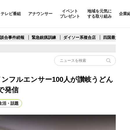
イベント
地域を元気に
テレビ番組
アナウンサー
企業
プレゼント
する取り組み
製談合事件続報
緊急銃猟訓練
ダイソー系複合店
四国最大スリ
ンフルエンサー100人が讃岐うどん
で発信
生活・話題