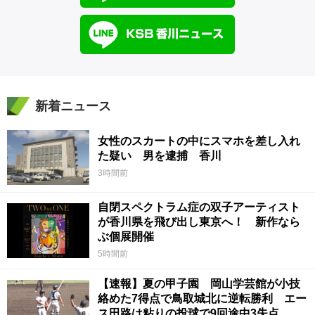
新着ニュース
女性のスカートの中にスマホを差し入れ
た疑い 男を逮捕 香川
3時間前
自閉スペクトラム症の双子アーティスト
が香川県を飛び出し東京へ！ 新作なら
ぶ個展開催
5時間前
【速報】夏の甲子園 岡山学芸館が小技
絡めた7得点で鳥取城北に逆転勝利 エー
ス田路は粘りの投球で9回途中3失点