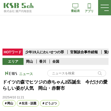
番組表
アプリ
株式会社 瀬戸内海放送
HOTワード
少年19人にわいせつの罪
官製談合事件続報
緊急
エリア
岡山
香川
全国
ニュース
ドイツの森でヒツジの赤ちゃん2匹誕生 今だけの愛
らしい姿が人気 岡山・赤磐市
2025/4/10 11:21
岡山
生活・話題
どうぶつ