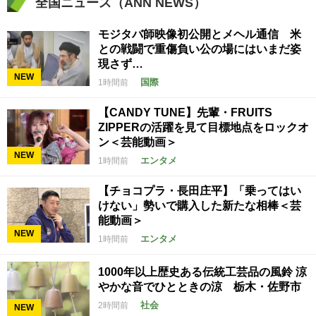
全国ニュース（ANN NEWS）
モジタバ師映像初公開とメヘル通信 米
との戦闘で重傷負い公の場にはいまだ姿
現さず…
NEW
国際
1時間前
【CANDY TUNE】先輩・FRUITS
ZIPPERの活躍を見て目標地点をロックオ
ン＜芸能動画＞
NEW
エンタメ
1時間前
【チョコプラ・長田庄平】「乗ってはい
けない」勢いで購入した新たな相棒＜芸
能動画＞
NEW
エンタメ
1時間前
1000年以上歴史ある伝統工芸品の風鈴 涼
やかな音でひとときの涼 栃木・佐野市
社会
2時間前
NEW