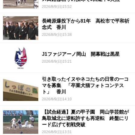
2026/8/9(日)15:52
長崎原爆投下から81年 高松市で平和祈
念式 香川
2026/8/9(日)15:38
J1ファジアーノ岡山 開幕戦は黒星
2026/8/9(日)15:21
引き取ったイヌやネコたちの日常の一コ
マを募集 「卒業犬猫フォトコンテス
ト」 香川
2026/8/9(日)14:10
【試合経過】夏の甲子園 岡山学芸館が
鳥取城北に逆転許すも再逆転 終盤にリ
ード広げて初戦突破
2026/8/9(日)13:31