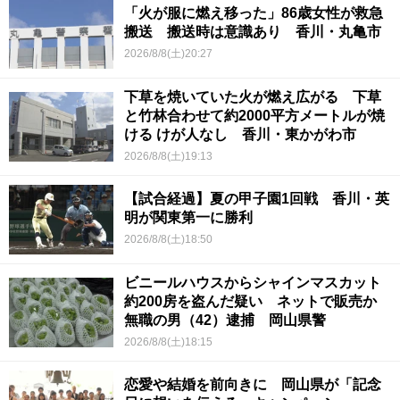
「火が服に燃え移った」86歳女性が救急
搬送 搬送時は意識あり 香川・丸亀市
2026/8/8(土)20:27
下草を焼いていた火が燃え広がる 下草
と竹林合わせて約2000平方メートルが焼
ける けが人なし 香川・東かがわ市
2026/8/8(土)19:13
【試合経過】夏の甲子園1回戦 香川・英
明が関東第一に勝利
2026/8/8(土)18:50
ビニールハウスからシャインマスカット
約200房を盗んだ疑い ネットで販売か
無職の男（42）逮捕 岡山県警
2026/8/8(土)18:15
恋愛や結婚を前向きに 岡山県が「記念