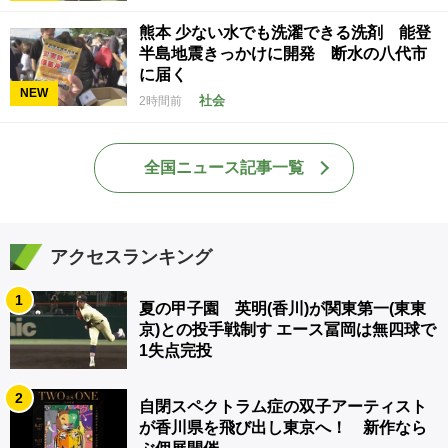
熊本 少ない水でも洗濯できる洗剤 能登
半島地震きっかけに開発 断水の八代市
に届く
NEW
社会
2時間前
全国ニュース記事一覧
アクセスランキング
1
夏の甲子園 英明(香川)が関東第一(東東
京)との投手戦制す エース冨岡は無四球で
1失点完投
2
自閉スペクトラム症の双子アーティスト
が香川県を飛び出し東京へ！ 新作なら