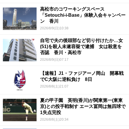
高松市のコワーキングスペース
「Setouchi-i-Base」体験入会キャンペー
ン 香川
2026/8/9(日)10:38
自宅で夫の後頭部など切り付けたか…女
(51)を殺人未遂容疑で逮捕 女は殺意を
否認 香川・高松市
2026/8/9(日)07:17
【速報】J1・ファジアーノ岡山 開幕戦
でC大阪に逆転負け 8日
2026/8/8(土)21:07
夏の甲子園 英明(香川)が関東第一(東東
京)との投手戦制す エース冨岡は無四球で
1失点完投
2026/8/8(土)20:34