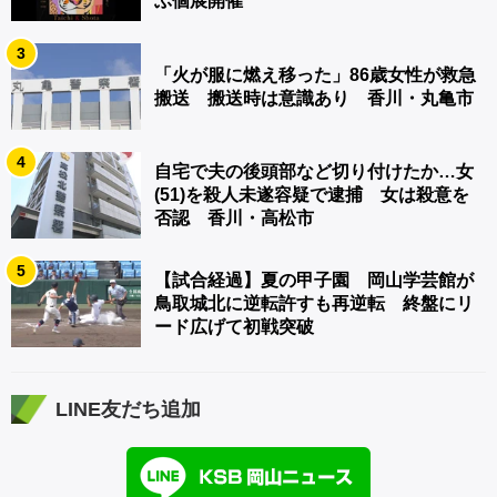
ぶ個展開催
3
「火が服に燃え移った」86歳女性が救急
搬送 搬送時は意識あり 香川・丸亀市
4
自宅で夫の後頭部など切り付けたか…女
(51)を殺人未遂容疑で逮捕 女は殺意を
否認 香川・高松市
5
【試合経過】夏の甲子園 岡山学芸館が
鳥取城北に逆転許すも再逆転 終盤にリ
ード広げて初戦突破
LINE友だち追加