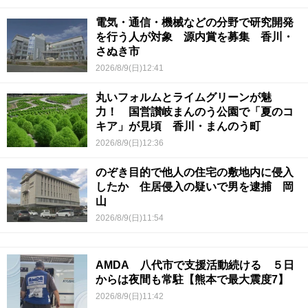
電気・通信・機械などの分野で研究開発
を行う人が対象 源内賞を募集 香川・
さぬき市
2026/8/9(日)12:41
丸いフォルムとライムグリーンが魅
力！ 国営讃岐まんのう公園で「夏のコ
キア」が見頃 香川・まんのう町
2026/8/9(日)12:36
のぞき目的で他人の住宅の敷地内に侵入
したか 住居侵入の疑いで男を逮捕 岡
山
2026/8/9(日)11:54
AMDA 八代市で支援活動続ける ５日
からは夜間も常駐【熊本で最大震度7】
2026/8/9(日)11:42