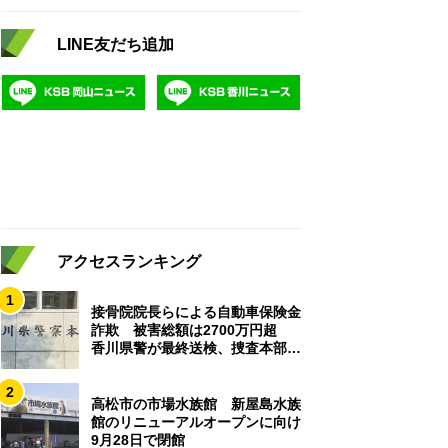
LINE友だち追加
アクセスランキング
1
接骨院院長らによる自動車保険金
詐欺 被害総額は2700万円超
香川県警が最終送検、捜査本部解
散
2
高松市の市場水族館 新屋島水族
館のリニューアルオープンに向け
9月28日で閉館