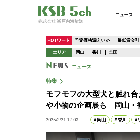
ニュース
株式会社 瀬戸内海放送
HOTワード
予定価格漏えいか
最低賃金引
エリア
岡山
香川
全国
ニュース
特集
モフモフの大型犬と触れ合
や小物の企画展も 岡山・
2025/2/21 17:03
岡山
香川