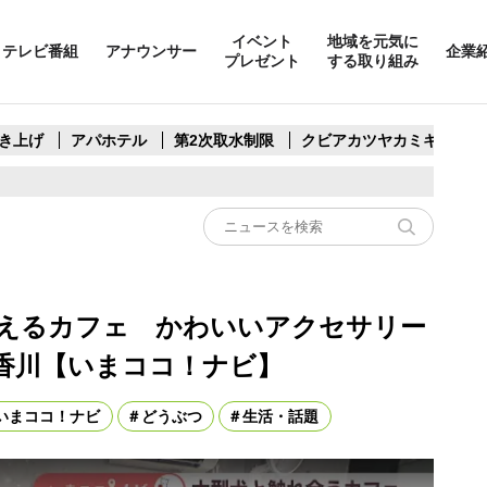
イベント
地域を元気に
テレビ番組
アナウンサー
企業
プレゼント
する取り組み
き上げ
アパホテル
第2次取水制限
クビアカツヤカミキリ
えるカフェ かわいいアクセサリー
香川【いまココ！ナビ】
いまココ！ナビ
どうぶつ
生活・話題