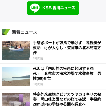
新着ニュース
手漕ぎボートが強風で動けず 巡視艇が
救助 けが人なし・笠岡市の北木島南方
沖
3時間前
死因は「内因性の疾患に起因する溺
死」 倉敷市の海水浴場で水難事故 男
性(69)死亡
3時間前
特定外来生物クビアカツヤカミキリの被
害 岡山後楽園などの桜で確認 半径約
2km以内の学校や公園を調査へ