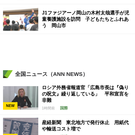
J1ファジアーノ岡山の木村太哉選手が児
童養護施設を訪問 子どもたちとふれあ
う 岡山市
全国ニュース（ANN NEWS）
ロシア外務省報道官「広島市長は『偽り
の呪文』繰り返している」 平和宣言を
非難
NEW
国際
1時間前
産経新聞 東北地方で発行休止 用紙代
や輸送コスト増で