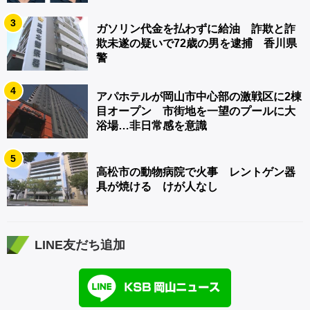
3
ガソリン代金を払わずに給油 詐欺と詐
欺未遂の疑いで72歳の男を逮捕 香川県
警
4
アパホテルが岡山市中心部の激戦区に2棟
目オープン 市街地を一望のプールに大
浴場…非日常感を意識
5
高松市の動物病院で火事 レントゲン器
具が焼ける けが人なし
LINE友だち追加