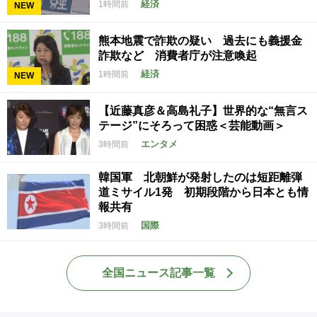
経済
1時間前
NEW
熊本地震で詐欺の疑い 過去にも義援金
詐欺など 消費者庁が注意喚起
経済
1時間前
NEW
【近藤真彦＆高島礼子】世界的な“無言ス
テージ”にそろって困惑＜芸能動画＞
エンタメ
3時間前
韓国軍 北朝鮮が発射したのは短距離弾
道ミサイル1発 初期段階から日本とも情
報共有
国際
3時間前
全国ニュース記事一覧