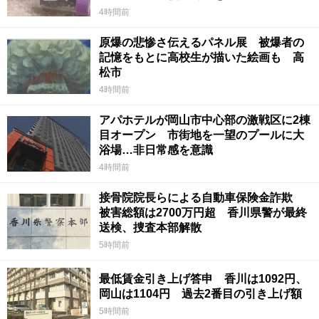
4時間前
原爆の悲惨さ伝えるパネル展 被爆者の
記憶をもとに高校生が描いた絵画も 高
松市
4時間前
アパホテルが岡山市中心部の激戦区に2棟
目オープン 市街地を一望のプールに大
浴場…非日常感を意識
4時間前
接骨院院長らによる自動車保険金詐欺
被害総額は2700万円超 香川県警が最終
送検、捜査本部解散
5時間前
最低賃金引き上げ答申 香川は1092円、
岡山は1104円 過去2番目の引き上げ額
5時間前