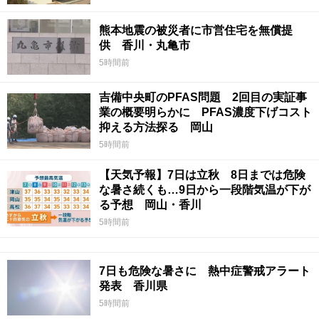
熊本地震の被災者に市営住宅を無償提
供 香川・丸亀市
5時間前
吉備中央町のPFAS問題 2回目の実証事
業の概要明らかに PFAS濃度下げコスト
抑える方法探る 岡山
5時間前
【天気予報】7日は立秋 8日までは危険
な暑さ続くも…9日から一段階気温が下が
る予想 岡山・香川
5時間前
7日も危険な暑さに 熱中症警戒アラート
発表 香川県
5時間前