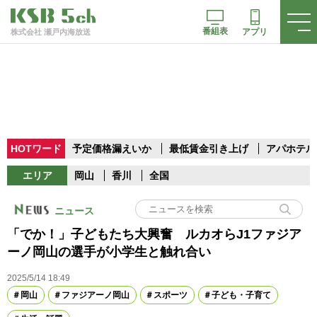
番組表
アプリ
株式会社 瀬戸内海放送
HOTワード
予定価格漏えいか
最低賃金引き上げ
アパホテル
エリア
岡山
香川
全国
ニュース
「でか！」子どもたち大興奮 ルカオらJ1ファジア
ーノ岡山の選手が小学生と触れ合い
2025/5/14 18:49
岡山
ファジアーノ岡山
スポーツ
子ども・子育て