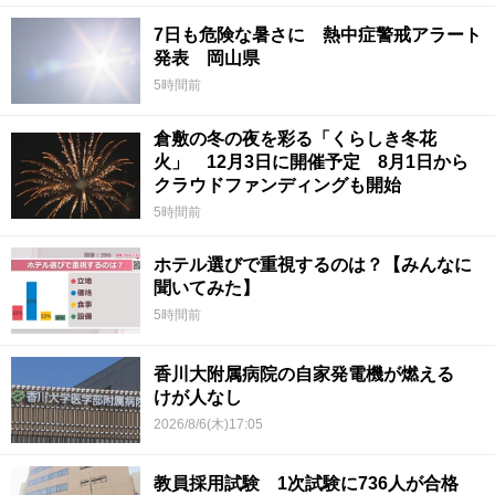
7日も危険な暑さに 熱中症警戒アラート
発表 岡山県
5時間前
倉敷の冬の夜を彩る「くらしき冬花
火」 12月3日に開催予定 8月1日から
クラウドファンディングも開始
5時間前
ホテル選びで重視するのは？【みんなに
聞いてみた】
5時間前
香川大附属病院の自家発電機が燃える
けが人なし
2026/8/6(木)17:05
教員採用試験 1次試験に736人が合格