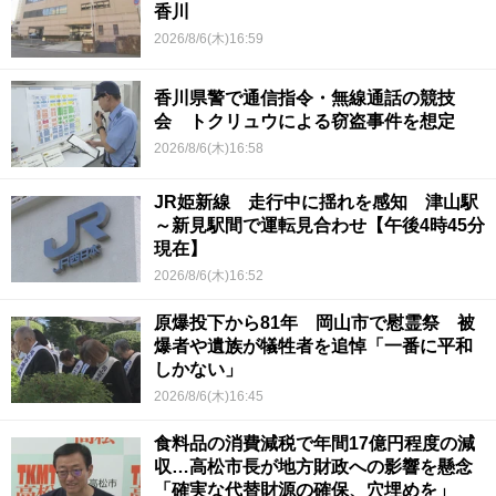
香川
2026/8/6(木)16:59
香川県警で通信指令・無線通話の競技
会 トクリュウによる窃盗事件を想定
2026/8/6(木)16:58
JR姫新線 走行中に揺れを感知 津山駅
～新見駅間で運転見合わせ【午後4時45分
現在】
2026/8/6(木)16:52
原爆投下から81年 岡山市で慰霊祭 被
爆者や遺族が犠牲者を追悼「一番に平和
しかない」
2026/8/6(木)16:45
食料品の消費減税で年間17億円程度の減
収…高松市長が地方財政への影響を懸念
「確実な代替財源の確保、穴埋めを」