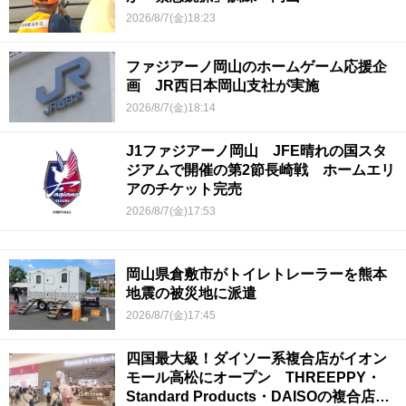
2026/8/7(金)18:23
ファジアーノ岡山のホームゲーム応援企
画 JR西日本岡山支社が実施
2026/8/7(金)18:14
J1ファジアーノ岡山 JFE晴れの国スタ
ジアムで開催の第2節長崎戦 ホームエリ
アのチケット完売
2026/8/7(金)17:53
岡山県倉敷市がトイレトレーラーを熊本
地震の被災地に派遣
2026/8/7(金)17:45
四国最大級！ダイソー系複合店がイオン
モール高松にオープン THREEPPY・
Standard Products・DAISOの複合店は