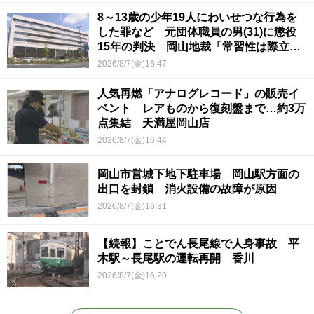
8～13歳の少年19人にわいせつな行為を
した罪など 元団体職員の男(31)に懲役
15年の判決 岡山地裁「常習性は際立っ
ていて被害結果も非常に重い」
2026/8/7(金)16:47
人気再燃「アナログレコード」の販売イ
ベント レアものから復刻盤まで…約3万
点集結 天満屋岡山店
2026/8/7(金)16:44
岡山市営城下地下駐車場 岡山駅方面の
出口を封鎖 消火設備の故障が原因
2026/8/7(金)16:31
【続報】ことでん長尾線で人身事故 平
木駅～長尾駅の運転再開 香川
2026/8/7(金)16:20