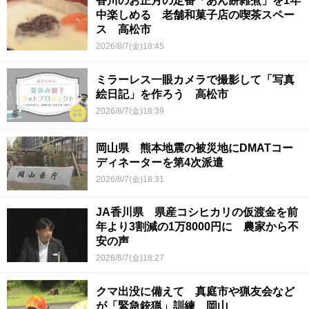
香川のお正月の定番「あん餅雑煮」を1年
中楽しめる 老舗和菓子店の喫茶スペー
ス 高松市
2026/8/7(金)18:45
ミラーレス一眼カメラで撮影して「写真
絵日記」を作ろう 高松市
2026/8/7(金)18:39
岡山県 熊本地震の被災地にDMATコー
ディネーターを第4次派遣
2026/8/7(金)18:31
JA香川県 県産コシヒカリの仮渡金を前
年より3割減の1万8000円に 農家から不
安の声
2026/8/7(金)18:27
クマ出没に備えて 真庭市や猟友会など
が「緊急銃猟」訓練 岡山