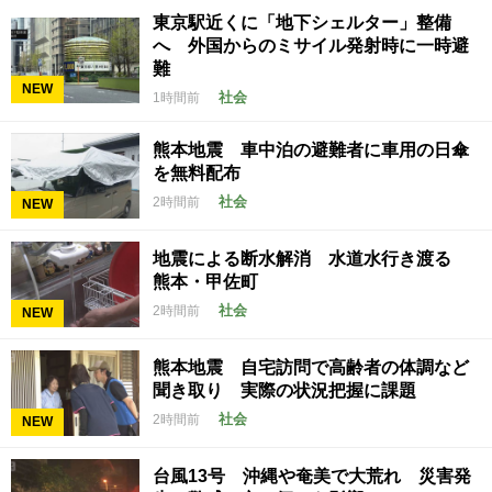
東京駅近くに「地下シェルター」整備
へ 外国からのミサイル発射時に一時避
難
NEW
社会
1時間前
熊本地震 車中泊の避難者に車用の日傘
を無料配布
社会
2時間前
NEW
地震による断水解消 水道水行き渡る
熊本・甲佐町
社会
2時間前
NEW
熊本地震 自宅訪問で高齢者の体調など
聞き取り 実際の状況把握に課題
社会
2時間前
NEW
台風13号 沖縄や奄美で大荒れ 災害発