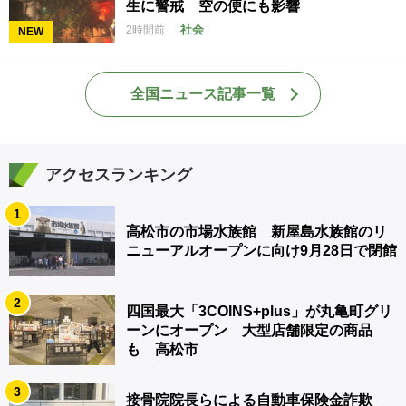
生に警戒 空の便にも影響
社会
2時間前
NEW
全国ニュース記事一覧
アクセスランキング
1
高松市の市場水族館 新屋島水族館のリ
ニューアルオープンに向け9月28日で閉館
2
四国最大「3COINS+plus」が丸亀町グリ
ーンにオープン 大型店舗限定の商品
も 高松市
3
接骨院院長らによる自動車保険金詐欺