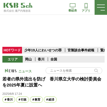
番組表
アプリ
株式会社 瀬戸内海放送
HOTワード
少年19人にわいせつの罪
官製談合事件続報
緊急
エリア
岡山
香川
全国
ニュース
若者の県外流出を防げ 香川県立大学の検討委員会
を2025年夏に設置へ
2025/6/9 17:24
香川
行政
教育
経済