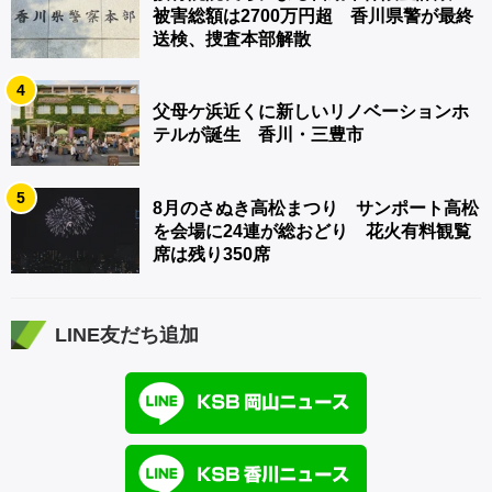
被害総額は2700万円超 香川県警が最終
送検、捜査本部解散
4
父母ケ浜近くに新しいリノベーションホ
テルが誕生 香川・三豊市
5
8月のさぬき高松まつり サンポート高松
を会場に24連が総おどり 花火有料観覧
席は残り350席
LINE友だち追加