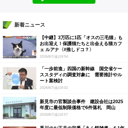
新着ニュース
【中継】3万匹に1匹「オスの三毛猫」も
お出迎え！保護猫たちと出会える猫カフ
ェ ルアナ〈#推しドコ？〉
2026/8/7(金)19:54
「一歩前進」四国の新幹線 国交省ケー
ススタディの調査対象に 需要推計やル
ート案検討
2026/8/7(金)19:02
新見市の官製談合事件 建設会社は2025
年度に最低制限価格で6件落札 岡山
2026/8/7(金)18:57