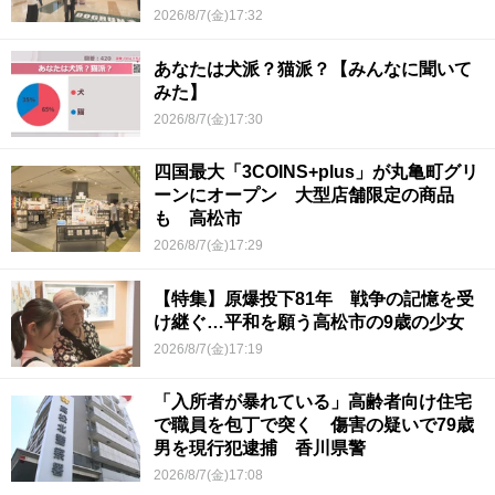
香川県初
2026/8/7(金)17:32
あなたは犬派？猫派？【みんなに聞いて
みた】
2026/8/7(金)17:30
四国最大「3COINS+plus」が丸亀町グリ
ーンにオープン 大型店舗限定の商品
も 高松市
2026/8/7(金)17:29
【特集】原爆投下81年 戦争の記憶を受
け継ぐ…平和を願う高松市の9歳の少女
2026/8/7(金)17:19
「入所者が暴れている」高齢者向け住宅
で職員を包丁で突く 傷害の疑いで79歳
男を現行犯逮捕 香川県警
2026/8/7(金)17:08