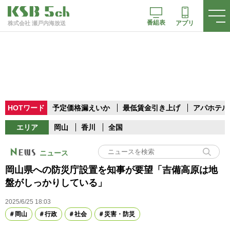
番組表
アプリ
株式会社 瀬戸内海放送
HOTワード
予定価格漏えいか
最低賃金引き上げ
アパホテル
エリア
岡山
香川
全国
ニュース
岡山県への防災庁設置を知事が要望「吉備高原は地
盤がしっかりしている」
2025/6/25 18:03
岡山
行政
社会
災害・防災