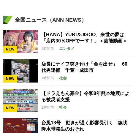
全国ニュース（ANN NEWS）
【HANA】YURI＆JISOO、来世の夢は
「店内30％OFFでーす！」＜芸能動画＞
エンタメ
1時間前
NEW
店長にナイフ突き付け「金を出せ」 60
代男逮捕 千葉・成田市
社会
1時間前
NEW
【ドラえもん募金】令和8年熊本地震によ
る被災者支援
社会
1時間前
NEW
台風13号 動きが遅く影響長引く 線状
降水帯発生のおそれ