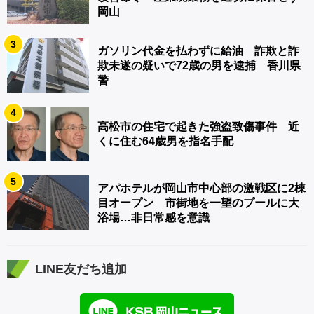
岡山
3
ガソリン代金を払わずに給油 詐欺と詐
欺未遂の疑いで72歳の男を逮捕 香川県
警
4
高松市の住宅で起きた強盗致傷事件 近
くに住む64歳男を指名手配
5
アパホテルが岡山市中心部の激戦区に2棟
目オープン 市街地を一望のプールに大
浴場…非日常感を意識
LINE友だち追加