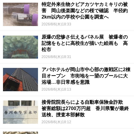
特定外来生物クビアカツヤカミキリの被
害 岡山後楽園などの桜で確認 半径約
2km以内の学校や公園を調査へ
2026/8/6(木)18:33
原爆の悲惨さ伝えるパネル展 被爆者の
記憶をもとに高校生が描いた絵画も 高
松市
2026/8/6(木)18:31
アパホテルが岡山市中心部の激戦区に2棟
目オープン 市街地を一望のプールに大
浴場…非日常感を意識
2026/8/6(木)18:13
接骨院院長らによる自動車保険金詐欺
被害総額は2700万円超 香川県警が最終
送検、捜査本部解散
2026/8/6(木)18:12