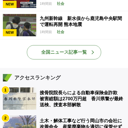
社会
1時間前
NEW
九州新幹線 新水俣から鹿児島中央駅間
で運転再開 熊本地震
社会
1時間前
NEW
全国ニュース記事一覧
アクセスランキング
1
接骨院院長らによる自動車保険金詐欺
被害総額は2700万円超 香川県警が最終
送検、捜査本部解散
2
土木・解体工事など行う岡山市の会社に
改善命令 産業廃棄物を適切に保管せず