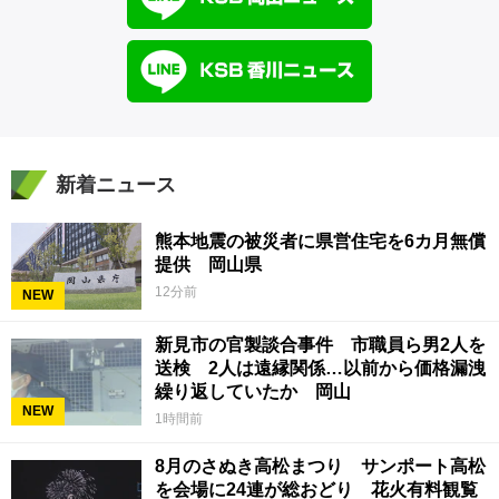
新着ニュース
熊本地震の被災者に県営住宅を6カ月無償
提供 岡山県
12分前
NEW
新見市の官製談合事件 市職員ら男2人を
送検 2人は遠縁関係…以前から価格漏洩
繰り返していたか 岡山
NEW
1時間前
8月のさぬき高松まつり サンポート高松
を会場に24連が総おどり 花火有料観覧