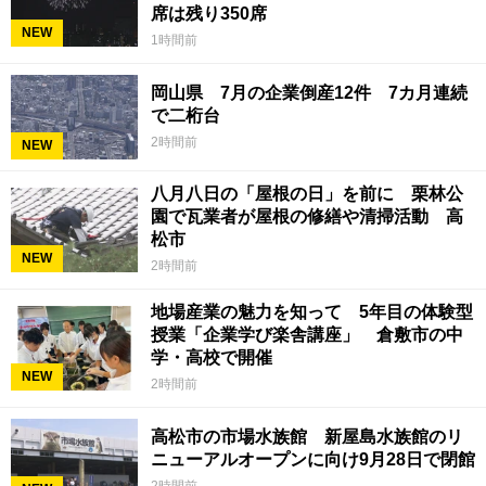
席は残り350席
NEW
1時間前
岡山県 7月の企業倒産12件 7カ月連続
で二桁台
2時間前
NEW
八月八日の「屋根の日」を前に 栗林公
園で瓦業者が屋根の修繕や清掃活動 高
松市
NEW
2時間前
地場産業の魅力を知って 5年目の体験型
授業「企業学び楽舎講座」 倉敷市の中
学・高校で開催
NEW
2時間前
高松市の市場水族館 新屋島水族館のリ
ニューアルオープンに向け9月28日で閉館
2時間前