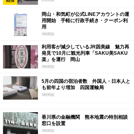
NEW
岡山・和気町が公式LINEアカウントの運
用開始 手軽に行政手続き・クーポン利
用
3時間前
利用客が減少しているJR因美線 魅力再
発見で10月に観光列車「SAKU美SAKU
楽」を運行 岡山
3時間前
5月の四国の宿泊者数 外国人・日本人と
も前年より増加 四国運輸局
3時間前
香川県の金融機関 熊本地震の特別相談
窓口を設置
3時間前