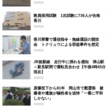
3時間前
教員採用試験 1次試験に736人が合格
香川
3時間前
香川県警で通信指令・無線通話の競技
会 トクリュウによる窃盗事件を想定
3時間前
JR姫新線 走行中に揺れを感知 津山駅
～新見駅間で運転見合わせ【午後4時45分
現在】
3時間前
原爆投下から81年 岡山市で慰霊祭 被
爆者や遺族が犠牲者を追悼「一番に平和
しかない」
3時間前