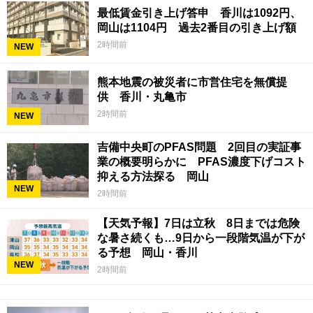
最低賃金引き上げ答申 香川は1092円、
岡山は1104円 過去2番目の引き上げ額
2時間前
NEW
熊本地震の被災者に市営住宅を無償提
供 香川・丸亀市
2時間前
NEW
吉備中央町のPFAS問題 2回目の実証事
業の概要明らかに PFAS濃度下げコスト
抑える方法探る 岡山
NEW
2時間前
【天気予報】7日は立秋 8日までは危険
な暑さ続くも…9日から一段階気温が下が
る予想 岡山・香川
NEW
2時間前