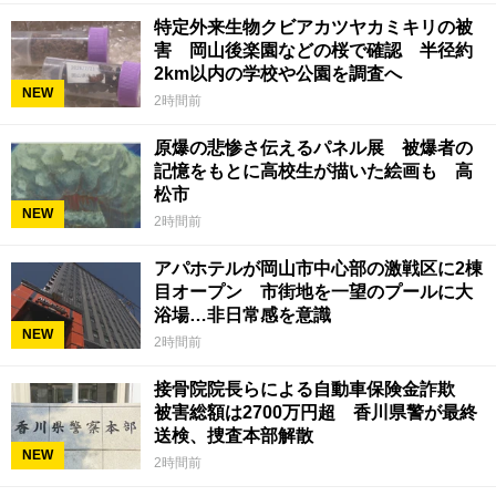
特定外来生物クビアカツヤカミキリの被
害 岡山後楽園などの桜で確認 半径約
2km以内の学校や公園を調査へ
NEW
2時間前
原爆の悲惨さ伝えるパネル展 被爆者の
記憶をもとに高校生が描いた絵画も 高
松市
NEW
2時間前
アパホテルが岡山市中心部の激戦区に2棟
目オープン 市街地を一望のプールに大
浴場…非日常感を意識
NEW
2時間前
接骨院院長らによる自動車保険金詐欺
被害総額は2700万円超 香川県警が最終
送検、捜査本部解散
NEW
2時間前