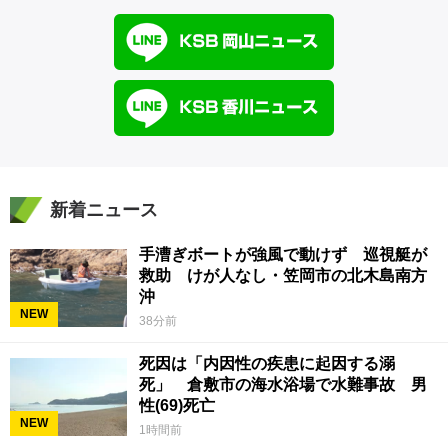
新着ニュース
手漕ぎボートが強風で動けず 巡視艇が
救助 けが人なし・笠岡市の北木島南方
沖
NEW
38分前
死因は「内因性の疾患に起因する溺
死」 倉敷市の海水浴場で水難事故 男
性(69)死亡
NEW
1時間前