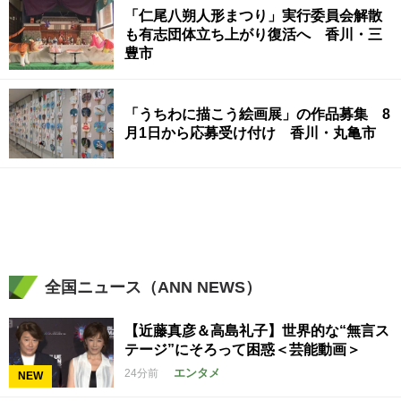
「仁尾八朔人形まつり」実行委員会解散
も有志団体立ち上がり復活へ 香川・三
豊市
「うちわに描こう絵画展」の作品募集 8
月1日から応募受け付け 香川・丸亀市
全国ニュース（ANN NEWS）
【近藤真彦＆高島礼子】世界的な“無言ス
テージ”にそろって困惑＜芸能動画＞
エンタメ
24分前
NEW