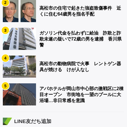
2
高松市の住宅で起きた強盗致傷事件 近
くに住む64歳男を指名手配
3
ガソリン代金を払わずに給油 詐欺と詐
欺未遂の疑いで72歳の男を逮捕 香川県
警
4
高松市の動物病院で火事 レントゲン器
具が焼ける けが人なし
5
アパホテルが岡山市中心部の激戦区に2棟
目オープン 市街地を一望のプールに大
浴場…非日常感を意識
LINE友だち追加