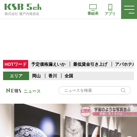
番組表
アプリ
株式会社 瀬戸内海放送
HOTワード
予定価格漏えいか
最低賃金引き上げ
アパホテル
エリア
岡山
香川
全国
ニュース