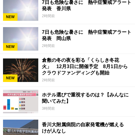
7日も危険な暑さに 熱中症警戒アラート
発表 香川県
2時間前
NEW
7日も危険な暑さに 熱中症警戒アラート
発表 岡山県
2時間前
NEW
倉敷の冬の夜を彩る「くらしき冬花
火」 12月3日に開催予定 8月1日から
クラウドファンディングも開始
NEW
2時間前
ホテル選びで重視するのは？【みんなに
聞いてみた】
3時間前
香川大附属病院の自家発電機が燃える
けが人なし