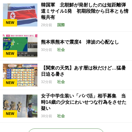
韓国軍 北朝鮮が発射したのは短距離弾
道ミサイル1発 初期段階から日本とも情
報共有
NEW
国際
28分前
熊本県熊本で震度4 津波の心配なし
社会
30分前
NEW
【関東の天気】あす暦は秋だけど…猛暑
日迫る暑さ
社会
32分前
NEW
女子中学生装い「パパ活」相手募集 当
時14歳の少女にわいせつな行為をさせた
疑い
NEW
社会
38分前