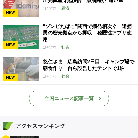
出光興産 利益8倍 原油高が“追い風”
経済
1時間前
NEW
“ゾンビたばこ”関西で摘発相次ぐ 逮捕
男の密売拠点から押収 秘匿性アプリ使
用
NEW
社会
1時間前
悠仁さま 広島訪問2日目 キャンプ場で
朝食作り 自ら設営したテントで1泊
社会
1時間前
NEW
全国ニュース記事一覧
アクセスランキング