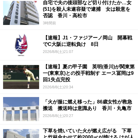
自宅で夫の後頭部など切り付けたか…女
(51)を殺人未遂容疑で逮捕 女は殺意を
否認 香川・高松市
3時間前
【速報】J1・ファジアーノ岡山 開幕戦
でC大阪に逆転負け 8日
2026/8/8(土)21:07
【速報】夏の甲子園 英明(香川)が関東第
一(東東京)との投手戦制す エース冨岡は9
回1失点完投
2026/8/8(土)20:34
「火が服に燃え移った」86歳女性が救急
搬送 搬送時は意識あり 香川・丸亀市
2026/8/8(土)20:27
下草を焼いていた火が燃え広がる 下草
と竹林合わせて約2000㎡が焼ける けが人