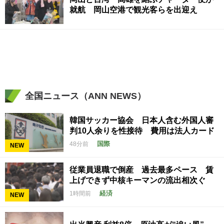
就航 岡山空港で観光客らを出迎え
全国ニュース（ANN NEWS）
韓国サッカー協会 日本人含む外国人審
判10人余りを性接待 費用は法人カード
国際
48分前
NEW
従業員退職で倒産 過去最多ペース 賃
上げできず中核キーマンの流出相次ぐ
経済
1時間前
NEW