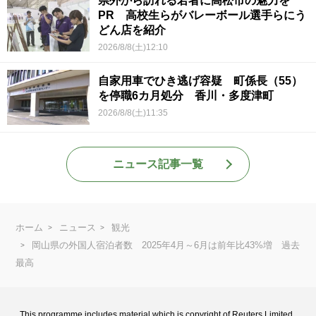
県外から訪れる若者に高松市の魅力を
PR 高校生らがバレーボール選手らにう
どん店を紹介
2026/8/8(土)12:10
自家用車でひき逃げ容疑 町係長（55）
を停職6カ月処分 香川・多度津町
2026/8/8(土)11:35
ニュース記事一覧
ホーム
ニュース
観光
岡山県の外国人宿泊者数 2025年4月～6月は前年比43%増 過去
最高
This programme includes material which is copyright of Reuters Limited