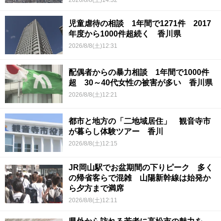
児童虐待の相談 1年間で1271件 2017
年度から1000件超続く 香川県
2026/8/8(土)12:31
配偶者からの暴力相談 1年間で1000件
超 30～40代女性の被害が多い 香川県
2026/8/8(土)12:21
都市と地方の「二地域居住」 観音寺市
が暮らし体験ツアー 香川
2026/8/8(土)12:15
JR岡山駅でお盆期間の下りピーク 多く
の帰省客らで混雑 山陽新幹線は始発か
ら夕方まで満席
2026/8/8(土)12:11