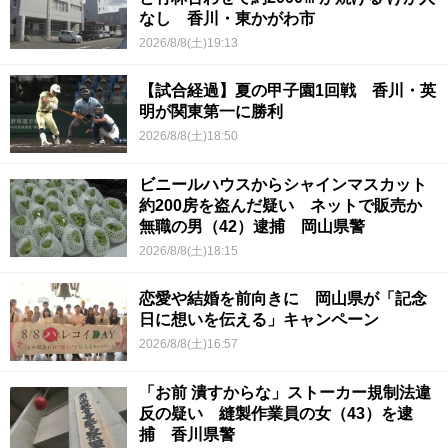
なし 香川・東かがわ市
2026/8/8(土)19:13
【試合経過】夏の甲子園1回戦 香川・英
明が関東第一に勝利
2026/8/8(土)18:50
ビニールハウスからシャインマスカット
約200房を盗んだ疑い ネットで販売か
無職の男（42）逮捕 岡山県警
2026/8/8(土)18:15
恋愛や結婚を前向きに 岡山県が「記念
日に想いを伝える」キャンペーン
2026/8/8(土)16:57
「お前 潰すからな」ストーカー規制法違
反の疑い 縫製作業員の女（43）を逮
捕 香川県警