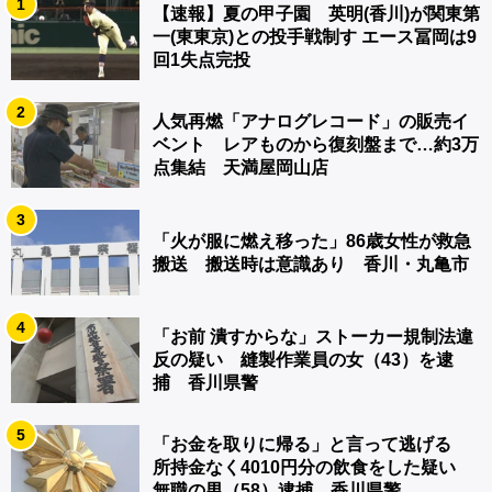
1
【速報】夏の甲子園 英明(香川)が関東第
一(東東京)との投手戦制す エース冨岡は9
回1失点完投
2
人気再燃「アナログレコード」の販売イ
ベント レアものから復刻盤まで…約3万
点集結 天満屋岡山店
3
「火が服に燃え移った」86歳女性が救急
搬送 搬送時は意識あり 香川・丸亀市
4
「お前 潰すからな」ストーカー規制法違
反の疑い 縫製作業員の女（43）を逮
捕 香川県警
5
「お金を取りに帰る」と言って逃げる
所持金なく4010円分の飲食をした疑い
無職の男（58）逮捕 香川県警