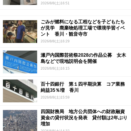
2026/8/8(土)16:51
ごみが燃料になる工程などを子どもたち
が見学 廃棄物処理工場で環境学習イベ
ント 香川・観音寺市
2026/8/8(土)16:29
瀬戸内国際芸術祭2028の作品公募 女木
島などで現地説明会を開催
2026/8/8(土)16:15
百十四銀行 第１四半期決算 コア業務
純益35％増 香川
2026/8/8(土)15:59
四国財務局 地方公共団体への財政融資
資金の貸付状況を発表 貸付額は2年ぶり
増加
2026/8/8(土)14:32