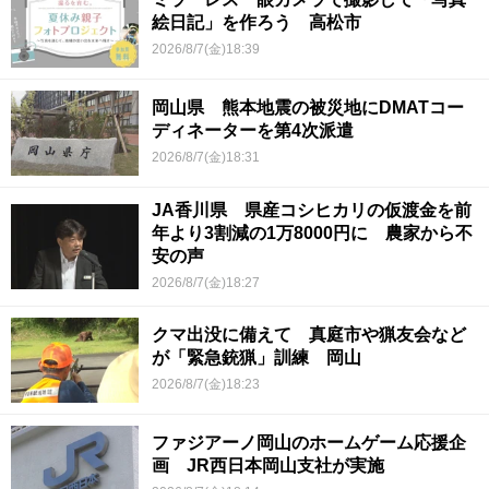
絵日記」を作ろう 高松市
2026/8/7(金)18:39
岡山県 熊本地震の被災地にDMATコー
ディネーターを第4次派遣
2026/8/7(金)18:31
JA香川県 県産コシヒカリの仮渡金を前
年より3割減の1万8000円に 農家から不
安の声
2026/8/7(金)18:27
クマ出没に備えて 真庭市や猟友会など
が「緊急銃猟」訓練 岡山
2026/8/7(金)18:23
ファジアーノ岡山のホームゲーム応援企
画 JR西日本岡山支社が実施