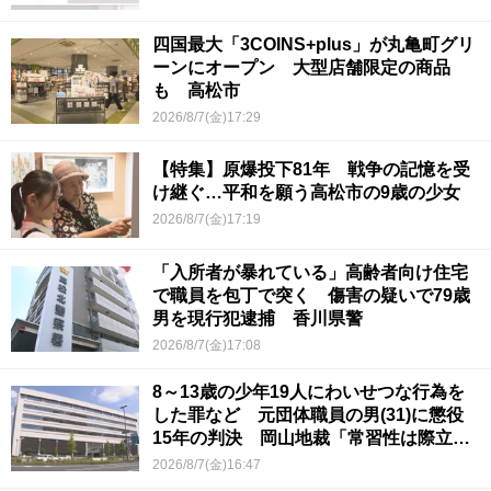
四国最大「3COINS+plus」が丸亀町グリ
ーンにオープン 大型店舗限定の商品
も 高松市
2026/8/7(金)17:29
【特集】原爆投下81年 戦争の記憶を受
け継ぐ…平和を願う高松市の9歳の少女
2026/8/7(金)17:19
「入所者が暴れている」高齢者向け住宅
で職員を包丁で突く 傷害の疑いで79歳
男を現行犯逮捕 香川県警
2026/8/7(金)17:08
8～13歳の少年19人にわいせつな行為を
した罪など 元団体職員の男(31)に懲役
15年の判決 岡山地裁「常習性は際立っ
ていて被害結果も非常に重い」
2026/8/7(金)16:47