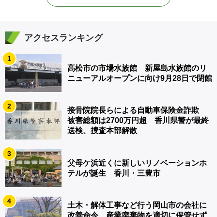
アクセスランキング
1
高松市の市場水族館 新屋島水族館のリ
ニューアルオープンに向け9月28日で閉館
2
接骨院院長らによる自動車保険金詐欺
被害総額は2700万円超 香川県警が最終
送検、捜査本部解散
3
父母ケ浜近くに新しいリノベーションホ
テルが誕生 香川・三豊市
4
土木・解体工事など行う岡山市の会社に
改善命令 産業廃棄物を適切に保管せず