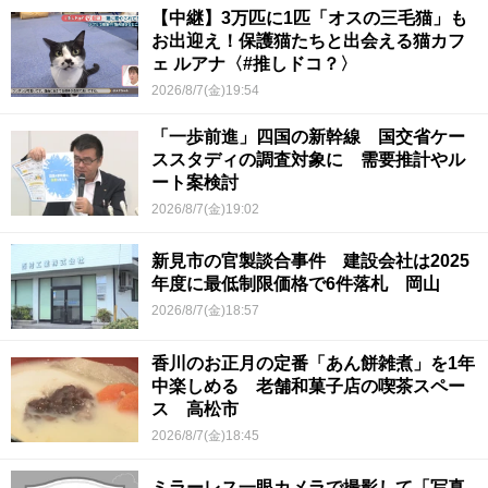
【中継】3万匹に1匹「オスの三毛猫」も
お出迎え！保護猫たちと出会える猫カフ
ェ ルアナ〈#推しドコ？〉
2026/8/7(金)19:54
「一歩前進」四国の新幹線 国交省ケー
ススタディの調査対象に 需要推計やル
ート案検討
2026/8/7(金)19:02
新見市の官製談合事件 建設会社は2025
年度に最低制限価格で6件落札 岡山
2026/8/7(金)18:57
香川のお正月の定番「あん餅雑煮」を1年
中楽しめる 老舗和菓子店の喫茶スペー
ス 高松市
2026/8/7(金)18:45
ミラーレス一眼カメラで撮影して「写真