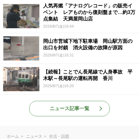
人気再燃「アナログレコード」の販売イ
ベント レアものから復刻盤まで…約3万
点集結 天満屋岡山店
2026/8/7(金)16:44
岡山市営城下地下駐車場 岡山駅方面の
出口を封鎖 消火設備の故障が原因
2026/8/7(金)16:31
【続報】ことでん長尾線で人身事故 平
木駅～長尾駅の運転再開 香川
2026/8/7(金)16:20
ニュース記事一覧
ホーム
ニュース
生活・話題