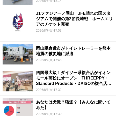
2026/8/7(金)18:14
J1ファジアーノ岡山 JFE晴れの国スタ
ジアムで開催の第2節長崎戦 ホームエリ
アのチケット完売
2026/8/7(金)17:53
岡山県倉敷市がトイレトレーラーを熊本
地震の被災地に派遣
2026/8/7(金)17:45
四国最大級！ダイソー系複合店がイオン
モール高松にオープン THREEPPY・
Standard Products・DAISOの複合店は
香川県初
2026/8/7(金)17:32
あなたは犬派？猫派？【みんなに聞いて
みた】
2026/8/7(金)17:30