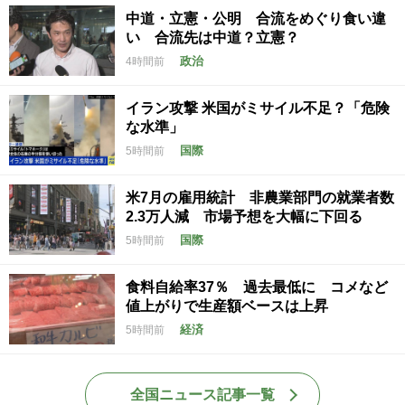
中道・立憲・公明 合流をめぐり食い違
い 合流先は中道？立憲？
政治
4時間前
イラン攻撃 米国がミサイル不足？「危険
な水準」
国際
5時間前
米7月の雇用統計 非農業部門の就業者数
2.3万人減 市場予想を大幅に下回る
国際
5時間前
食料自給率37％ 過去最低に コメなど
値上がりで生産額ベースは上昇
経済
5時間前
全国ニュース記事一覧