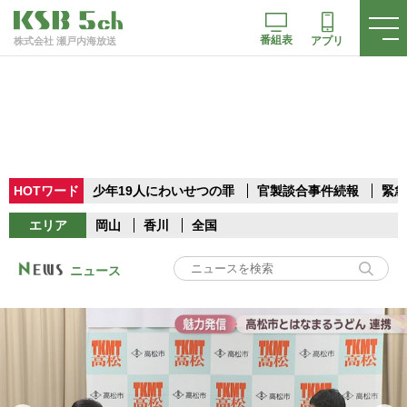
番組表
アプリ
株式会社 瀬戸内海放送
HOTワード
少年19人にわいせつの罪
官製談合事件続報
緊急
エリア
岡山
香川
全国
ニュース