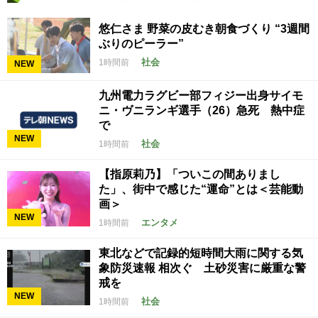
悠仁さま 野菜の皮むき朝食づくり “3週間
ぶりのピーラー”
社会
1時間前
NEW
九州電力ラグビー部フィジー出身サイモ
ニ・ヴニランギ選手（26）急死 熱中症
で
NEW
社会
1時間前
【指原莉乃】「ついこの間ありまし
た」、街中で感じた“運命”とは＜芸能動
画＞
NEW
エンタメ
1時間前
東北などで記録的短時間大雨に関する気
象防災速報 相次ぐ 土砂災害に厳重な警
戒を
NEW
社会
1時間前