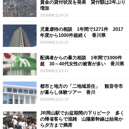
資金の貸付状況を発表 貸付額は2年ぶり
増加
2026/8/8(土)14:32
児童虐待の相談 1年間で1271件 2017
年度から1000件超続く 香川県
2026/8/8(土)12:31
配偶者からの暴力相談 1年間で1000件
超 30～40代女性の被害が多い 香川県
2026/8/8(土)12:21
都市と地方の「二地域居住」 観音寺市
が暮らし体験ツアー 香川
2026/8/8(土)12:15
JR岡山駅でお盆期間の下りピーク 多く
の帰省客らで混雑 山陽新幹線は始発か
ら夕方まで満席