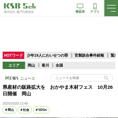
番組表
アプリ
株式会社 瀬戸内海放送
HOTワード
少年19人にわいせつの罪
官製談合事件続報
緊急
エリア
岡山
香川
全国
ニュース
県産材の販路拡大を おかやま木材フェス 10月26
日開催 岡山
2025/10/20 13:40
岡山
社会
SDGs