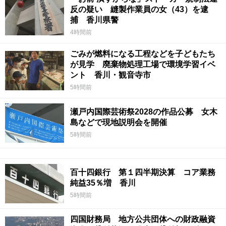
反の疑い 縫製作業員の女（43）を逮
捕 香川県警
4時間前
ごみが燃料になる工程などを子どもたち
が見学 廃棄物処理工場で環境学習イベ
ント 香川・観音寺市
5時間前
瀬戸内国際芸術祭2028の作品公募 女木
島などで現地説明会を開催
5時間前
百十四銀行 第１四半期決算 コア業務
純益35％増 香川
5時間前
四国財務局 地方公共団体への財政融資