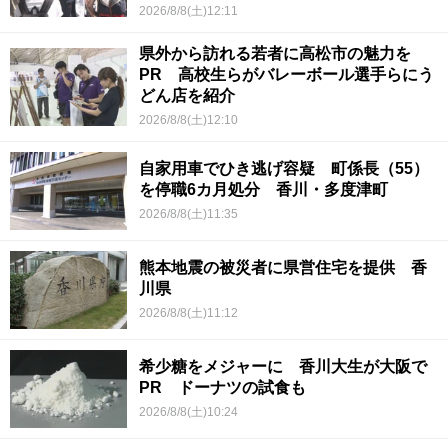
2026/8/8(土)12:11
県外から訪れる若者に高松市の魅力を
PR 高校生らがバレーボール選手らにう
どん店を紹介
2026/8/8(土)12:10
自家用車でひき逃げ容疑 町係長（55）
を停職6カ月処分 香川・多度津町
2026/8/8(土)11:35
熊本地震の被災者に県営住宅を提供 香
川県
2026/8/8(土)11:12
希少糖をメジャーに 香川大生が大阪で
PR ドーナツの試食も
2026/8/8(土)10:24