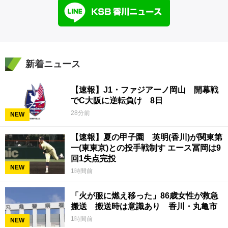
新着ニュース
【速報】J1・ファジアーノ岡山 開幕戦
でC大阪に逆転負け 8日
28分前
NEW
【速報】夏の甲子園 英明(香川)が関東第
一(東東京)との投手戦制す エース冨岡は9
回1失点完投
NEW
1時間前
「火が服に燃え移った」86歳女性が救急
搬送 搬送時は意識あり 香川・丸亀市
1時間前
NEW