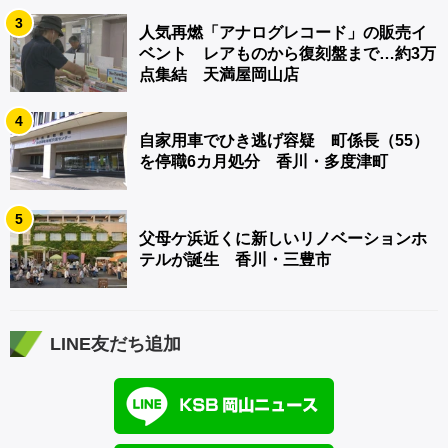
3
人気再燃「アナログレコード」の販売イ
ベント レアものから復刻盤まで…約3万
点集結 天満屋岡山店
4
自家用車でひき逃げ容疑 町係長（55）
を停職6カ月処分 香川・多度津町
5
父母ケ浜近くに新しいリノベーションホ
テルが誕生 香川・三豊市
LINE友だち追加