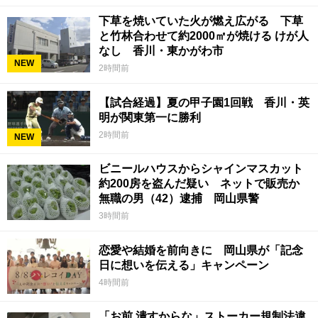
下草を焼いていた火が燃え広がる 下草
と竹林合わせて約2000㎡が焼ける けが人
なし 香川・東かがわ市
NEW
2時間前
【試合経過】夏の甲子園1回戦 香川・英
明が関東第一に勝利
2時間前
NEW
ビニールハウスからシャインマスカット
約200房を盗んだ疑い ネットで販売か
無職の男（42）逮捕 岡山県警
3時間前
恋愛や結婚を前向きに 岡山県が「記念
日に想いを伝える」キャンペーン
4時間前
「お前 潰すからな」ストーカー規制法違