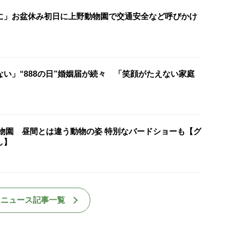
に」お盆休み初日に上野動物園で交通安全など呼びかけ
い」“888の日”婚姻届が続々 「笑顔がたえない家庭
動物園 昼間とは違う動物の姿 特別なバードショーも【グ
し】
国ニュース記事一覧