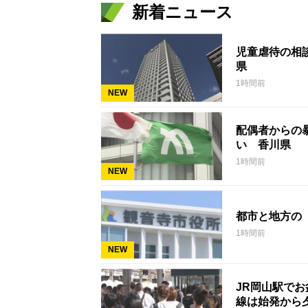
新着ニュース
児童虐待の相談
県
1時間前
NEW
配偶者からの暴
い 香川県
1時間前
NEW
都市と地方の
1時間前
NEW
JR岡山駅で
線は始発から