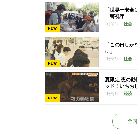
「世界一安全
警視庁
社会
1時間前
NEW
「この日しかな
に」
社会
1時間前
NEW
夏限定 夜の
ッド！いちお
経済
1時間前
NEW
全