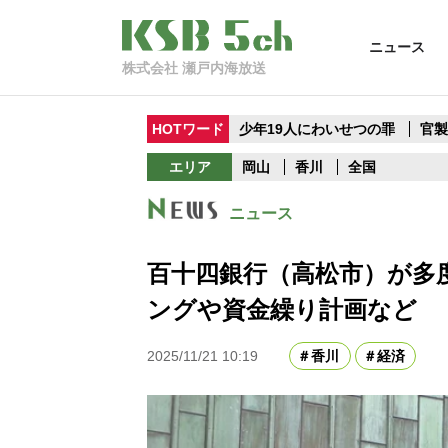
ニュース
株式会社 瀬戸内海放送
HOTワード
少年19人にわいせつの罪
官
エリア
岡山
香川
全国
ニュース
百十四銀行（高松市）が多
ングや資金繰り計画など
2025/11/21 10:19
香川
経済