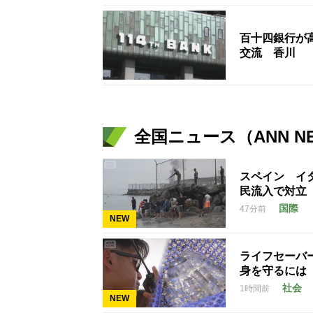
百十四銀行が
交流 香川
全国ニュース（ANN N
スペイン イ
民流入で対立
国際
47分前
NEW
ライフセーバ
身を守るには
社会
1時間前
NEW