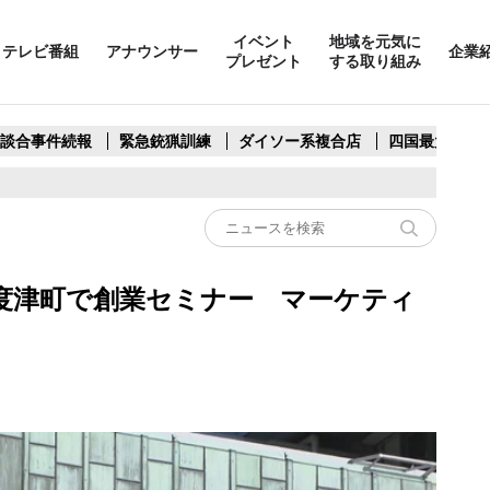
イベント
地域を元気に
テレビ番組
アナウンサー
企業
プレゼント
する取り組み
製談合事件続報
緊急銃猟訓練
ダイソー系複合店
四国最大スリ
度津町で創業セミナー マーケティ