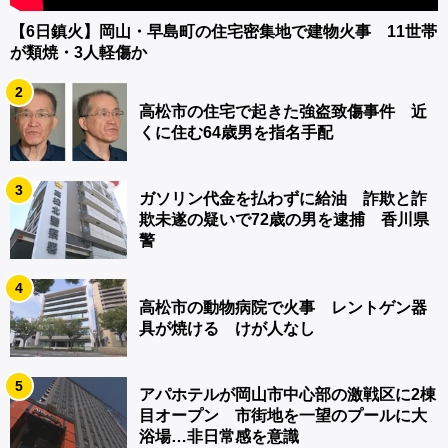
【6日鎮火】岡山・早島町の住宅密集地で建物火事 11世帯
が類焼・3人軽傷か
2
高松市の住宅で起きた強盗致傷事件 近
くに住む64歳男を指名手配
3
ガソリン代金を払わずに給油 詐欺と詐
欺未遂の疑いで72歳の男を逮捕 香川県
警
4
高松市の動物病院で火事 レントゲン器
具が焼ける けが人なし
5
アパホテルが岡山市中心部の激戦区に2棟
目オープン 市街地を一望のプールに大
浴場…非日常感を意識