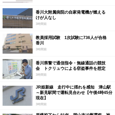
香川大附属病院の自家発電機が燃える
けが人なし
3時間前
教員採用試験 1次試験に736人が合格
香川
3時間前
香川県警で通信指令・無線通話の競技
会 トクリュウによる窃盗事件を想定
3時間前
JR姫新線 走行中に揺れを感知 津山駅
～新見駅間で運転見合わせ【午後4時45分
現在】
3時間前