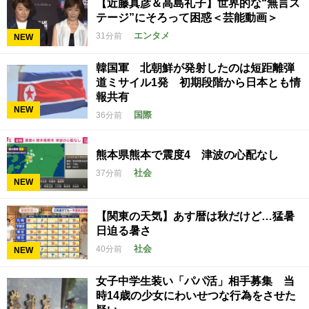
【近藤真彦＆高島礼子】世界的な“無言ス
テージ”にそろって困惑＜芸能動画＞
エンタメ
31分前
NEW
韓国軍 北朝鮮が発射したのは短距離弾
道ミサイル1発 初期段階から日本とも情
報共有
NEW
国際
36分前
熊本県熊本で震度4 津波の心配なし
社会
37分前
NEW
【関東の天気】あす暦は秋だけど…猛暑
日迫る暑さ
社会
40分前
NEW
女子中学生装い「パパ活」相手募集 当
時14歳の少女にわいせつな行為をさせた