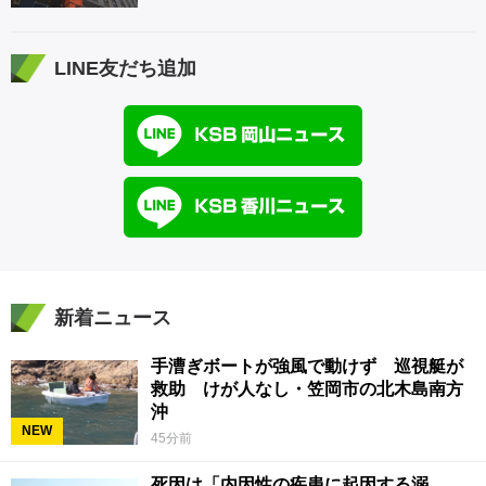
LINE友だち追加
新着ニュース
手漕ぎボートが強風で動けず 巡視艇が
救助 けが人なし・笠岡市の北木島南方
沖
NEW
45分前
死因は「内因性の疾患に起因する溺