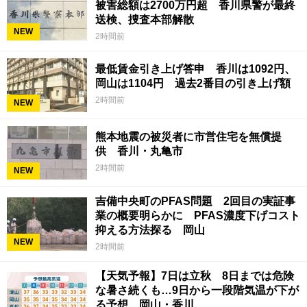
被害総額は2700万円超 香川県警が最終
送検、捜査本部解散
NEW
2時間前
最低賃金引き上げ答申 香川は1092円、
岡山は1104円 過去2番目の引き上げ額
2時間前
NEW
熊本地震の被災者に市営住宅を無償提
供 香川・丸亀市
2時間前
NEW
吉備中央町のPFAS問題 2回目の実証事
業の概要明らかに PFAS濃度下げコスト
抑える方法探る 岡山
NEW
2時間前
【天気予報】7日は立秋 8日までは危険
な暑さ続くも…9日から一段階気温が下が
る予想 岡山・香川