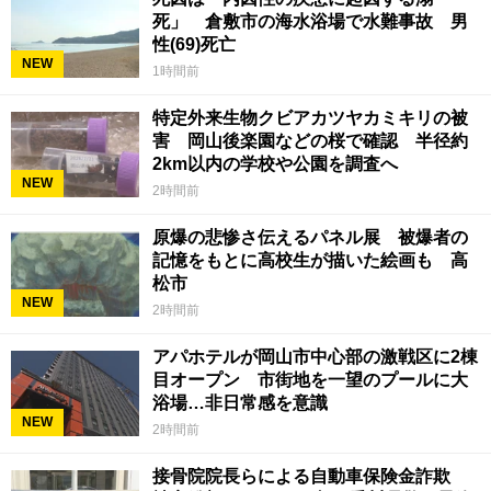
死」 倉敷市の海水浴場で水難事故 男
性(69)死亡
NEW
1時間前
特定外来生物クビアカツヤカミキリの被
害 岡山後楽園などの桜で確認 半径約
2km以内の学校や公園を調査へ
NEW
2時間前
原爆の悲惨さ伝えるパネル展 被爆者の
記憶をもとに高校生が描いた絵画も 高
松市
NEW
2時間前
アパホテルが岡山市中心部の激戦区に2棟
目オープン 市街地を一望のプールに大
浴場…非日常感を意識
NEW
2時間前
接骨院院長らによる自動車保険金詐欺