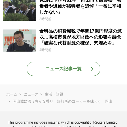
原爆投下から81年 岡山市で慰霊祭 被
爆者や遺族が犠牲者を追悼「一番に平和
しかない」
3時間前
食料品の消費減税で年間17億円程度の減
収…高松市長が地方財政への影響を懸念
「確実な代替財源の確保、穴埋めを」
4時間前
ニュース記事一覧
ホーム
ニュース
生活・話題
岡山城に漂う豊かな香り 焙煎所のコーヒーを味わう 岡山
This programme includes material which is copyright of Reuters Limited