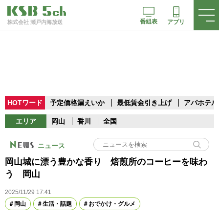
番組表
アプリ
株式会社 瀬戸内海放送
HOTワード
予定価格漏えいか
最低賃金引き上げ
アパホテル
エリア
岡山
香川
全国
ニュース
岡山城に漂う豊かな香り 焙煎所のコーヒーを味わ
う 岡山
2025/11/29 17:41
岡山
生活・話題
おでかけ・グルメ