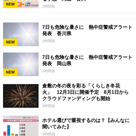
NEW
2時間前
7日も危険な暑さに 熱中症警戒アラート
発表 香川県
2時間前
NEW
7日も危険な暑さに 熱中症警戒アラート
発表 岡山県
2時間前
NEW
倉敷の冬の夜を彩る「くらしき冬花
火」 12月3日に開催予定 8月1日から
クラウドファンディングも開始
3時間前
ホテル選びで重視するのは？【みんなに
聞いてみた】
3時間前