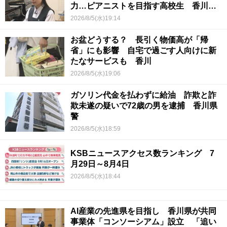
力…ピアニストを目指す高校生 香川
【青春のキセキ】
2026/8/5(水)19:14
お盆どうする？ 長引く物価高が「帰
省」にも影響 自宅で過ごす人向けに新
たなサービスも 香川
2026/8/5(水)19:06
ガソリン代金を払わずに給油 詐欺と詐
欺未遂の疑いで72歳の男を逮捕 香川県
警
2026/8/5(水)18:59
KSBニュースアクセス数ランキング 7
月29日～8月4日
2026/8/5(水)18:44
AI産業の先進県を目指し 香川県が共同
事業体「コンソーシアム」設立 「追い