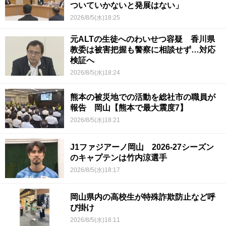
ついていかないと発展はない」
2026/8/5(水)18:25
元ALTの生徒へのわいせつ容疑 香川県
教委は被害把握も警察に相談せず…対応
検証へ
2026/8/5(水)18:24
熊本の被災地での活動を総社市の職員が
報告 岡山【熊本で最大震度7】
2026/8/5(水)18:21
J1ファジアーノ岡山 2026-27シーズン
のキャプテンは竹内涼選手
2026/8/5(水)18:17
岡山県内の高校生が特殊詐欺防止など呼
び掛け
2026/8/5(水)18:11