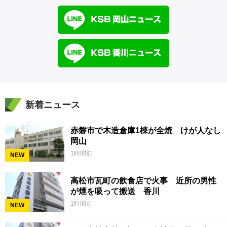
新着ニュース
赤磐市で木造倉庫1棟が全焼 けが人なし
岡山
1時間前
NEW
高松市瓦町の飲食店で火事 近所の男性
が煙を吸って搬送 香川
1時間前
NEW