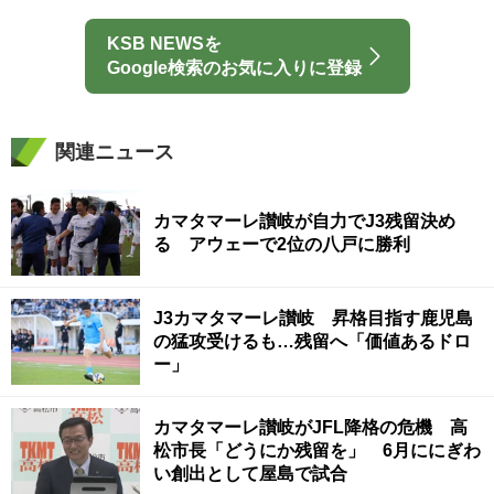
KSB NEWSを
Google検索のお気に入りに登録
関連ニュース
カマタマーレ讃岐が自力でJ3残留決め
る アウェーで2位の八戸に勝利
J3カマタマーレ讃岐 昇格目指す鹿児島
の猛攻受けるも…残留へ「価値あるドロ
ー」
カマタマーレ讃岐がJFL降格の危機 高
松市長「どうにか残留を」 6月ににぎわ
い創出として屋島で試合