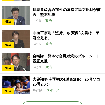
世界遺産含め79件の国指定等文化財が被
害 熊本地震
政治
21分前
NEW
非核三原則「堅持」も 安保3文書は「予
断控える」
政治
34分前
NEW
自衛隊 熊本で台風対策のブルーシート
設置支援
政治
54分前
NEW
大谷翔平 今季初の1試合2HR 25号ソロ
26号2ラン
スポーツ
1時間前
NEW