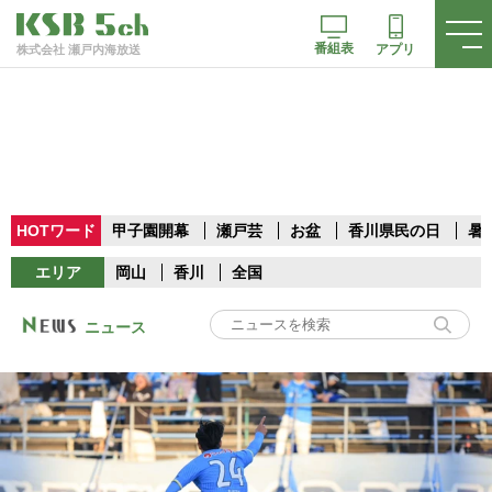
番組表
アプリ
株式会社 瀬戸内海放送
HOTワード
甲子園開幕
瀬戸芸
お盆
香川県民の日
暑
エリア
岡山
香川
全国
ニュース