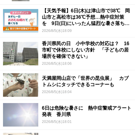
【天気予報】6日(木)は津山市で38℃ 岡
山市と高松市は36℃予想…熱中症対策
を 9日(日)にいったん猛烈な暑さ落ち着
くか
2026/8/5(水)18:09
香川県民の日 小中学校の対応は？ 16
市町で休校にしない方針 「子どもの居
場所を確保できない」
2026/8/5(水)18:06
天満屋岡山店で「世界の昆虫展」 カブ
トムシにタッチできるコーナーも
2026/8/5(水)18:04
6日は危険な暑さに 熱中症警戒アラート
発表 香川県
2026/8/5(水)18:01