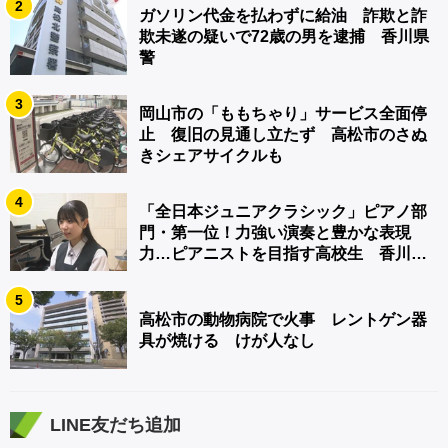
2
ガソリン代金を払わずに給油 詐欺と詐
欺未遂の疑いで72歳の男を逮捕 香川県
警
3
岡山市の「ももちゃり」サービス全面停
止 復旧の見通し立たず 高松市のさぬ
きシェアサイクルも
4
「全日本ジュニアクラシック」ピアノ部
門・第一位！力強い演奏と豊かな表現
力…ピアニストを目指す高校生 香川
【青春のキセキ】
5
高松市の動物病院で火事 レントゲン器
具が焼ける けが人なし
LINE友だち追加