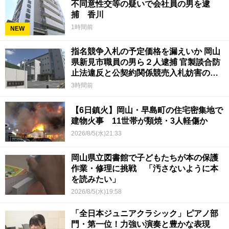
不同意性交等の疑いで会社員の男を逮
捕 香川
1時間前
NEW
指名競争入札の予定価格を漏えいか 岡山
県新見市職員の男ら２人逮捕 官製談合防
止法違反と公契約関係競売入札妨害の疑
い
3時間前
【6日鎮火】岡山・早島町の住宅密集地で
建物火事 11世帯が類焼・3人軽傷か
2026/8/5(水)21:33
岡山県立図書館で子どもたちが本の保護
作業・修理に挑戦 「汚さないように本
を読みたい」
2026/8/5(水)19:58
「全日本ジュニアクラシック」ピアノ部
門・第一位！力強い演奏と豊かな表現