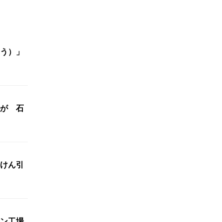
う）」
が 石
もけん引
ン工場