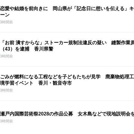
恋愛や結婚を前向きに 岡山県が「記念日に想いを伝える」キ
ーン
3時間前
「お前 潰すからな」ストーカー規制法違反の疑い 縫製作業
（43）を逮捕 香川県警
3時間前
ごみが燃料になる工程などを子どもたちが見学 廃棄物処理工
境学習イベント 香川・観音寺市
3時間前
瀬戸内国際芸術祭2028の作品公募 女木島などで現地説明会
3時間前