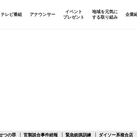
イベント
地域を元気に
テレビ番組
アナウンサー
企業
プレゼント
する取り組み
せつの罪
官製談合事件続報
緊急銃猟訓練
ダイソー系複合店