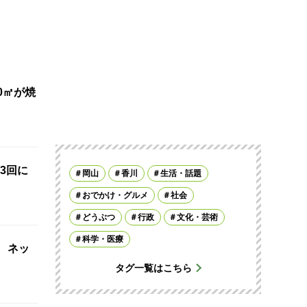
0㎡が焼
3回に
岡山
香川
生活・話題
おでかけ・グルメ
社会
どうぶつ
行政
文化・芸術
科学・医療
 ネッ
タグ一覧はこちら