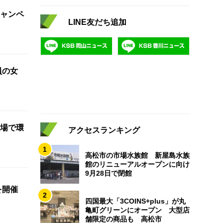
ャンペ
LINE友だち追加
員の女
場で環
アクセスランキング
1
高松市の市場水族館 新屋島水族
館のリニューアルオープンに向け
9月28日で閉館
を開催
2
四国最大「3COINS+plus」が丸
亀町グリーンにオープン 大型店
舗限定の商品も 高松市