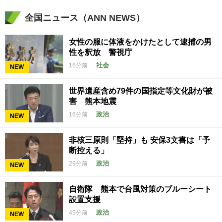
全国ニュース（ANN NEWS）
女性の服に体液をかけたとして逮捕の男
性を釈放 警視庁
社会
16分前
NEW
世界遺産含め79件の国指定等文化財が被
害 熊本地震
政治
16分前
NEW
非核三原則「堅持」も 安保3文書は「予
断控える」
政治
29分前
NEW
自衛隊 熊本で台風対策のブルーシート
設置支援
政治
49分前
NEW