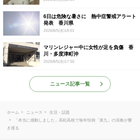
6日は危険な暑さに 熱中症警戒アラート
発表 香川県
2026/8/5(水)18:01
マリンレジャー中に女性が足を負傷 香
川・多度津町沖
2026/8/5(水)17:50
ニュース記事一覧
ホーム
ニュース
生活・話題
「本当に感動しました」高松高校で毎年恒例「第九」の演奏が響
き渡る