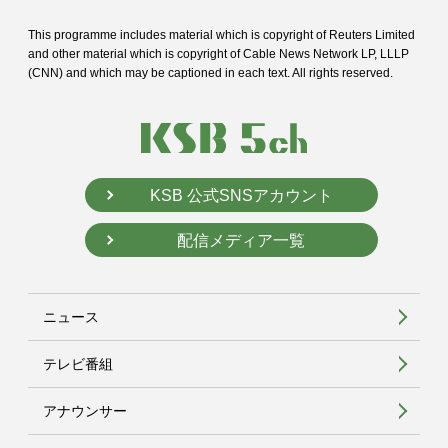
This programme includes material which is copyright of Reuters Limited
and
other material which is copyright of Cable News Network LP, LLLP
(CNN) and
which may be captioned in each text. All rights reserved.
KSB 公式SNSアカウント
配信メディア一覧
ニュース
テレビ番組
アナウンサー