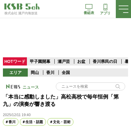
番組表
アプリ
株式会社 瀬戸内海放送
HOTワード
甲子園開幕
瀬戸芸
お盆
香川県民の日
暑
エリア
岡山
香川
全国
ニュース
「本当に感動しました」高松高校で毎年恒例「第
九」の演奏が響き渡る
2025/12/11 19:40
香川
生活・話題
文化・芸術