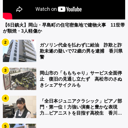
【6日鎮火】岡山・早島町の住宅密集地で建物火事 11世帯
が類焼・3人軽傷か
2
ガソリン代金を払わずに給油 詐欺と詐
欺未遂の疑いで72歳の男を逮捕 香川県
警
3
岡山市の「ももちゃり」サービス全面停
止 復旧の見通し立たず 高松市のさぬ
きシェアサイクルも
4
「全日本ジュニアクラシック」ピアノ部
門・第一位！力強い演奏と豊かな表現
力…ピアニストを目指す高校生 香川
【青春のキセキ】
5