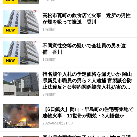
NEW
高松市瓦町の飲食店で火事 近所の男性
が煙を吸って搬送 香川
1時間前
NEW
不同意性交等の疑いで会社員の男を逮
捕 香川
1時間前
NEW
指名競争入札の予定価格を漏えいか 岡山
県新見市職員の男ら２人逮捕 官製談合防
止法違反と公契約関係競売入札妨害の疑
い
3時間前
【6日鎮火】岡山・早島町の住宅密集地で
建物火事 11世帯が類焼・3人軽傷か
2026/8/5(水)21:33