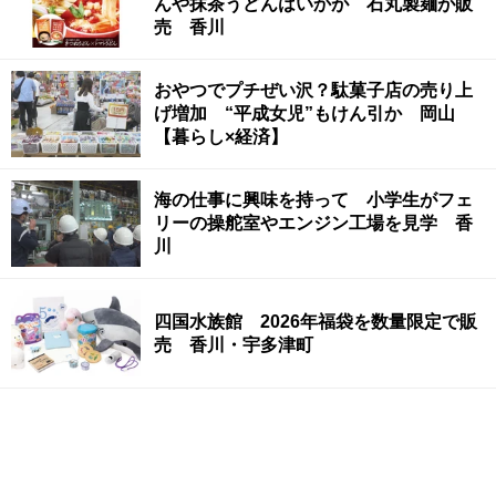
んや抹茶うどんはいかが 石丸製麺が販
売 香川
おやつでプチぜい沢？駄菓子店の売り上
げ増加 “平成女児”もけん引か 岡山
【暮らし×経済】
海の仕事に興味を持って 小学生がフェ
リーの操舵室やエンジン工場を見学 香
川
四国水族館 2026年福袋を数量限定で販
売 香川・宇多津町