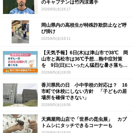
のキャプテンは竹内涼選手
2026/8/5(水)18:17
岡山県内の高校生が特殊詐欺防止など呼
び掛け
2026/8/5(水)18:11
【天気予報】6日(木)は津山市で38℃ 岡
山市と高松市は36℃予想…熱中症対策
を 9日(日)にいったん猛烈な暑さ落ち着
くか
2026/8/5(水)18:09
香川県民の日 小中学校の対応は？ 16
市町で休校にしない方針 「子どもの居
場所を確保できない」
2026/8/5(水)18:06
天満屋岡山店で「世界の昆虫展」 カブ
トムシにタッチできるコーナーも
2026/8/5(水)18:04