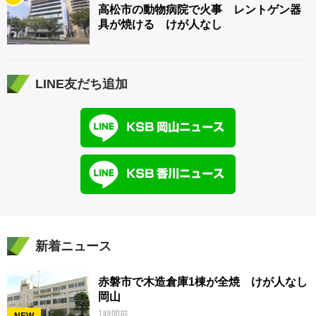
高松市の動物病院で火事 レントゲン器
具が焼ける けが人なし
LINE友だち追加
新着ニュース
赤磐市で木造倉庫1棟が全焼 けが人なし
岡山
1時間前