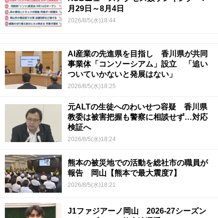
月29日～8月4日
2026/8/5(水)18:44
AI産業の先進県を目指し 香川県が共同
事業体「コンソーシアム」設立 「追い
ついていかないと発展はない」
2026/8/5(水)18:25
元ALTの生徒へのわいせつ容疑 香川県
教委は被害把握も警察に相談せず…対応
検証へ
2026/8/5(水)18:24
熊本の被災地での活動を総社市の職員が
報告 岡山【熊本で最大震度7】
2026/8/5(水)18:21
J1ファジアーノ岡山 2026-27シーズン