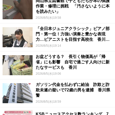
岡山県立図書館で子どもたちが本の保護
作業・修理に挑戦 「汚さないように本
を読みたい」
2026/8/5(水)19:58
「全日本ジュニアクラシック」ピアノ部
門・第一位！力強い演奏と豊かな表現
力…ピアニストを目指す高校生 香川
【青春のキセキ】
2026/8/5(水)19:14
お盆どうする？ 長引く物価高が「帰
省」にも影響 自宅で過ごす人向けに新
たなサービスも 香川
2026/8/5(水)19:06
ガソリン代金を払わずに給油 詐欺と詐
欺未遂の疑いで72歳の男を逮捕 香川県
警
2026/8/5(水)18:59
KSBニュースアクセス数ランキング 7