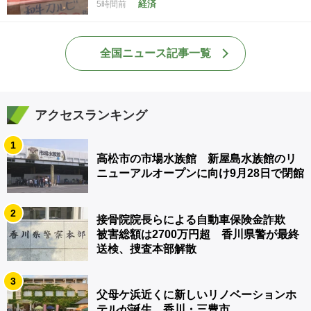
経済
5時間前
全国ニュース記事一覧
アクセスランキング
1
高松市の市場水族館 新屋島水族館のリ
ニューアルオープンに向け9月28日で閉館
2
接骨院院長らによる自動車保険金詐欺
被害総額は2700万円超 香川県警が最終
送検、捜査本部解散
3
父母ケ浜近くに新しいリノベーションホ
テルが誕生 香川・三豊市