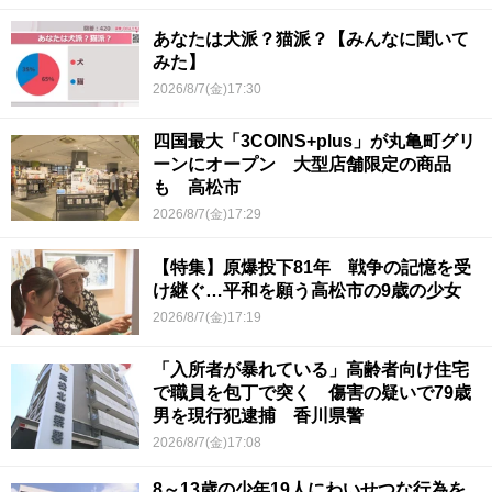
あなたは犬派？猫派？【みんなに聞いて
みた】
2026/8/7(金)17:30
四国最大「3COINS+plus」が丸亀町グリ
ーンにオープン 大型店舗限定の商品
も 高松市
2026/8/7(金)17:29
【特集】原爆投下81年 戦争の記憶を受
け継ぐ…平和を願う高松市の9歳の少女
2026/8/7(金)17:19
「入所者が暴れている」高齢者向け住宅
で職員を包丁で突く 傷害の疑いで79歳
男を現行犯逮捕 香川県警
2026/8/7(金)17:08
8～13歳の少年19人にわいせつな行為を