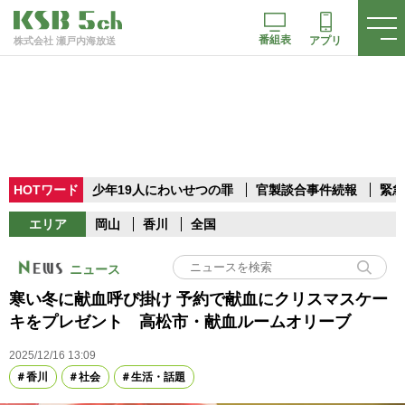
番組表
アプリ
株式会社 瀬戸内海放送
HOTワード
少年19人にわいせつの罪
官製談合事件続報
緊急
エリア
岡山
香川
全国
ニュース
寒い冬に献血呼び掛け 予約で献血にクリスマスケー
キをプレゼント 高松市・献血ルームオリーブ
2025/12/16 13:09
香川
社会
生活・話題