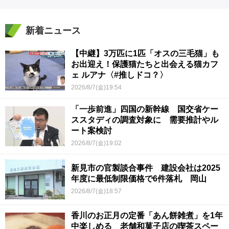
新着ニュース
【中継】3万匹に1匹「オスの三毛猫」も
お出迎え！保護猫たちと出会える猫カフ
ェ ルアナ〈#推しドコ？〉
2026/8/7(金)19:54
「一歩前進」四国の新幹線 国交省ケー
ススタディの調査対象に 需要推計やル
ート案検討
2026/8/7(金)19:02
新見市の官製談合事件 建設会社は2025
年度に最低制限価格で6件落札 岡山
2026/8/7(金)18:57
香川のお正月の定番「あん餅雑煮」を1年
中楽しめる 老舗和菓子店の喫茶スペー