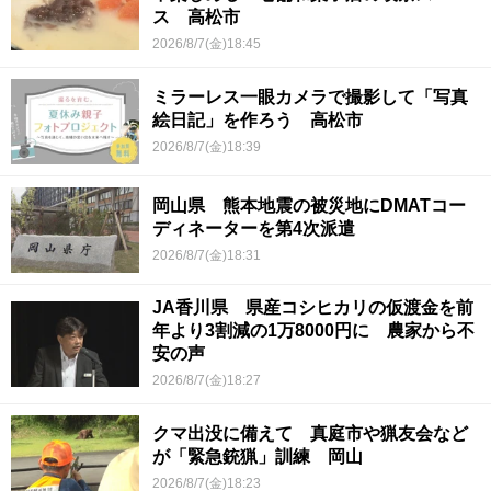
ス 高松市
2026/8/7(金)18:45
ミラーレス一眼カメラで撮影して「写真
絵日記」を作ろう 高松市
2026/8/7(金)18:39
岡山県 熊本地震の被災地にDMATコー
ディネーターを第4次派遣
2026/8/7(金)18:31
JA香川県 県産コシヒカリの仮渡金を前
年より3割減の1万8000円に 農家から不
安の声
2026/8/7(金)18:27
クマ出没に備えて 真庭市や猟友会など
が「緊急銃猟」訓練 岡山
2026/8/7(金)18:23