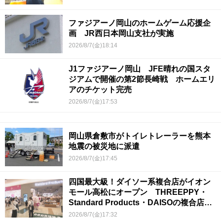
ファジアーノ岡山のホームゲーム応援企
画 JR西日本岡山支社が実施
2026/8/7(金)18:14
J1ファジアーノ岡山 JFE晴れの国スタ
ジアムで開催の第2節長崎戦 ホームエリ
アのチケット完売
2026/8/7(金)17:53
岡山県倉敷市がトイレトレーラーを熊本
地震の被災地に派遣
2026/8/7(金)17:45
四国最大級！ダイソー系複合店がイオン
モール高松にオープン THREEPPY・
Standard Products・DAISOの複合店は
香川県初
2026/8/7(金)17:32