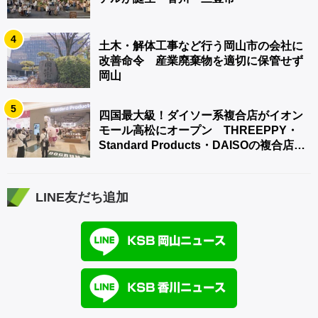
4
土木・解体工事など行う岡山市の会社に
改善命令 産業廃棄物を適切に保管せず
岡山
5
四国最大級！ダイソー系複合店がイオン
モール高松にオープン THREEPPY・
Standard Products・DAISOの複合店は
香川県初
LINE友だち追加