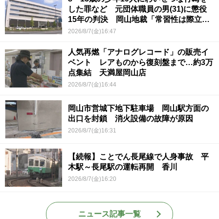
した罪など 元団体職員の男(31)に懲役
15年の判決 岡山地裁「常習性は際立っ
ていて被害結果も非常に重い」
2026/8/7(金)16:47
人気再燃「アナログレコード」の販売イ
ベント レアものから復刻盤まで…約3万
点集結 天満屋岡山店
2026/8/7(金)16:44
岡山市営城下地下駐車場 岡山駅方面の
出口を封鎖 消火設備の故障が原因
2026/8/7(金)16:31
【続報】ことでん長尾線で人身事故 平
木駅～長尾駅の運転再開 香川
2026/8/7(金)16:20
ニュース記事一覧