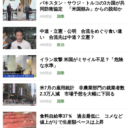
パキスタン・サウジ・トルコの3カ国が共
同防衛協定 「米国頼み」からの脱却か
国際
4時間前
中道・立憲・公明 合流をめぐり食い違
い 合流先は中道？立憲？
政治
4時間前
イラン攻撃 米国がミサイル不足？「危険
な水準」
国際
5時間前
米7月の雇用統計 非農業部門の就業者数
2.3万人減 市場予想を大幅に下回る
国際
5時間前
食料自給率37％ 過去最低に コメなど
値上がりで生産額ベースは上昇