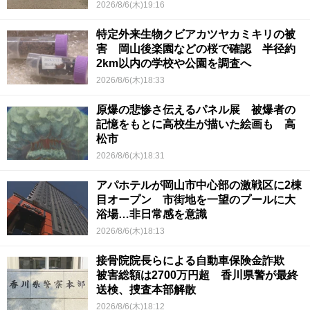
2026/8/6(木)19:16
特定外来生物クビアカツヤカミキリの被
害 岡山後楽園などの桜で確認 半径約
2km以内の学校や公園を調査へ
2026/8/6(木)18:33
原爆の悲惨さ伝えるパネル展 被爆者の
記憶をもとに高校生が描いた絵画も 高
松市
2026/8/6(木)18:31
アパホテルが岡山市中心部の激戦区に2棟
目オープン 市街地を一望のプールに大
浴場…非日常感を意識
2026/8/6(木)18:13
接骨院院長らによる自動車保険金詐欺
被害総額は2700万円超 香川県警が最終
送検、捜査本部解散
2026/8/6(木)18:12