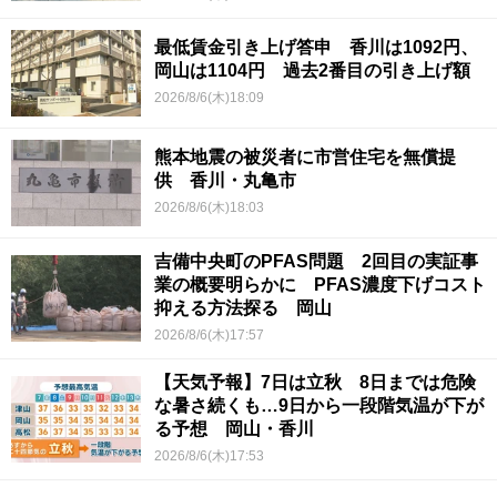
最低賃金引き上げ答申 香川は1092円、
岡山は1104円 過去2番目の引き上げ額
2026/8/6(木)18:09
熊本地震の被災者に市営住宅を無償提
供 香川・丸亀市
2026/8/6(木)18:03
吉備中央町のPFAS問題 2回目の実証事
業の概要明らかに PFAS濃度下げコスト
抑える方法探る 岡山
2026/8/6(木)17:57
【天気予報】7日は立秋 8日までは危険
な暑さ続くも…9日から一段階気温が下が
る予想 岡山・香川
2026/8/6(木)17:53