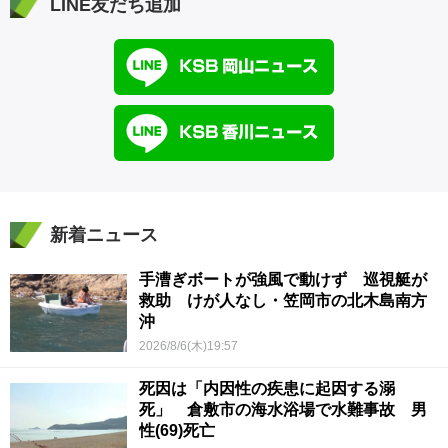
LINE友だち追加
新着ニュース
手漕ぎボートが強風で動けず 巡視艇が
救助 けが人なし・笠岡市の北木島南方
沖
2026/8/6(木)19:57
死因は「内因性の疾患に起因する溺
死」 倉敷市の海水浴場で水難事故 男
性(69)死亡