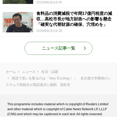
2026/8/6(木)16:45
食料品の消費減税で年間17億円程度の減
収…高松市長が地方財政への影響を懸念
「確実な代替財源の確保、穴埋めを」
2026/8/6(木)16:38
ニュース記事一覧
ホーム
ニュース
生活・話題
英語で笑いを取るのは「Very Exciting！ 」 名古屋大学開発のシ
ステムで高校生が英語漫才に挑戦 高松市
This programme includes material which is copyright of Reuters Limited
and
other material which is copyright of Cable News Network LP, LLLP
(CNN) and
which may be captioned in each text. All rights reserved.