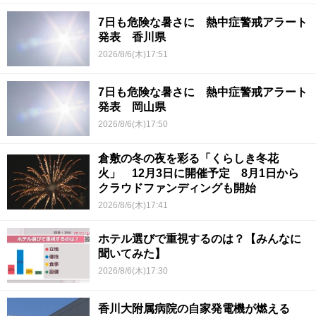
7日も危険な暑さに 熱中症警戒アラート
発表 香川県
2026/8/6(木)17:51
7日も危険な暑さに 熱中症警戒アラート
発表 岡山県
2026/8/6(木)17:50
倉敷の冬の夜を彩る「くらしき冬花
火」 12月3日に開催予定 8月1日から
クラウドファンディングも開始
2026/8/6(木)17:41
ホテル選びで重視するのは？【みんなに
聞いてみた】
2026/8/6(木)17:30
香川大附属病院の自家発電機が燃える