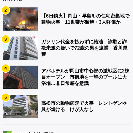
2
【6日鎮火】岡山・早島町の住宅密集地で
建物火事 11世帯が類焼・3人軽傷か
3
ガソリン代金を払わずに給油 詐欺と詐
欺未遂の疑いで72歳の男を逮捕 香川県
警
4
アパホテルが岡山市中心部の激戦区に2棟
目オープン 市街地を一望のプールに大
浴場…非日常感を意識
5
高松市の動物病院で火事 レントゲン器
具が焼ける けが人なし