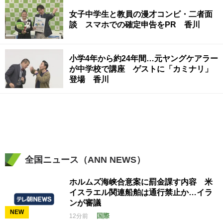
女子中学生と教員の漫才コンビ・二者面
談 スマホでの確定申告をPR 香川
小学4年から約24年間…元ヤングケアラー
が中学校で講座 ゲストに「カミナリ」
登場 香川
全国ニュース（ANN NEWS）
ホルムズ海峡合意案に罰金課す内容 米
イスラエル関連船舶は通行禁止か…イラ
ンが審議
NEW
国際
12分前