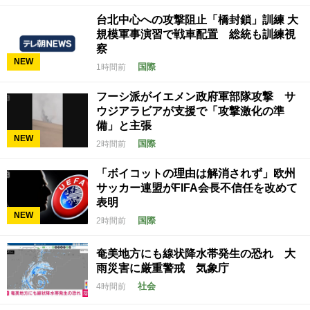
台北中心への攻撃阻止「橋封鎖」訓練 大
規模軍事演習で戦車配置 総統も訓練視
察
NEW
国際
1時間前
フーシ派がイエメン政府軍部隊攻撃 サ
ウジアラビアが支援で「攻撃激化の準
備」と主張
NEW
国際
2時間前
「ボイコットの理由は解消されず」欧州
サッカー連盟がFIFA会長不信任を改めて
表明
NEW
国際
2時間前
奄美地方にも線状降水帯発生の恐れ 大
雨災害に厳重警戒 気象庁
社会
4時間前