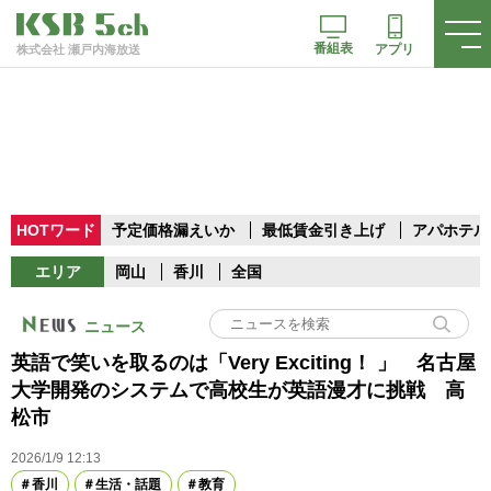
番組表
アプリ
株式会社 瀬戸内海放送
HOTワード
予定価格漏えいか
最低賃金引き上げ
アパホテル
エリア
岡山
香川
全国
ニュース
英語で笑いを取るのは「Very Exciting！ 」 名古屋
大学開発のシステムで高校生が英語漫才に挑戦 高
松市
2026/1/9 12:13
香川
生活・話題
教育