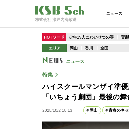
ニュース
株式会社 瀬戸内海放送
HOTワード
少年19人にわいせつの罪
官
エリア
岡山
香川
全国
ニュース
特集
ハイスクールマンザイ準優
「いちょう劇団」最後の舞
2025/10/2 18:13
岡山
青春のキセ