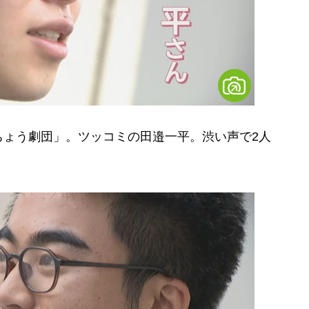
ょう劇団」。ツッコミの田邉一平。渋い声で2人