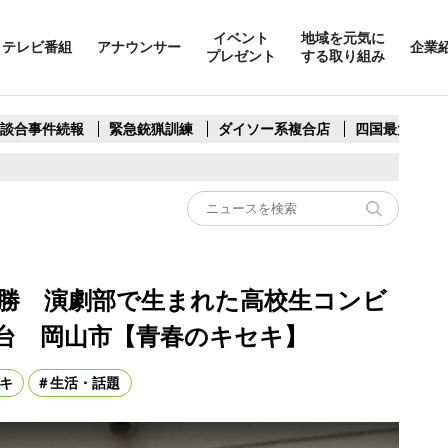
イベント
地域を元気に
テレビ番組
アナウンサー
企業
プレゼント
する取り組み
製談合事件続報
緊急銃猟訓練
ダイソー系複合店
四国最大スリ
勝 演劇部で生まれた高校生コンビ
台 岡山市【青春のキセキ】
キ
生活・話題