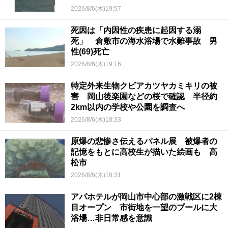
2026/8/6(木)19:57
死因は「内因性の疾患に起因する溺
死」 倉敷市の海水浴場で水難事故 男
性(69)死亡
2026/8/6(木)19:16
特定外来生物クビアカツヤカミキリの被
害 岡山後楽園などの桜で確認 半径約
2km以内の学校や公園を調査へ
2026/8/6(木)18:33
原爆の悲惨さ伝えるパネル展 被爆者の
記憶をもとに高校生が描いた絵画も 高
松市
2026/8/6(木)18:31
アパホテルが岡山市中心部の激戦区に2棟
目オープン 市街地を一望のプールに大
浴場…非日常感を意識