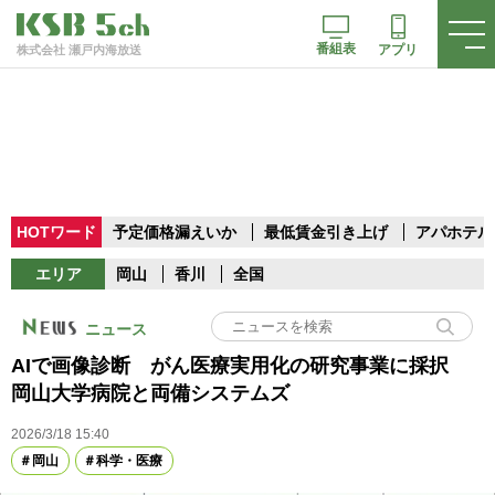
番組表
アプリ
株式会社 瀬戸内海放送
HOTワード
予定価格漏えいか
最低賃金引き上げ
アパホテル
エリア
岡山
香川
全国
ニュース
AIで画像診断 がん医療実用化の研究事業に採択
岡山大学病院と両備システムズ
2026/3/18 15:40
岡山
科学・医療