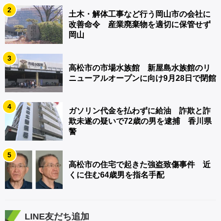
2
土木・解体工事など行う岡山市の会社に
改善命令 産業廃棄物を適切に保管せず
岡山
3
高松市の市場水族館 新屋島水族館のリ
ニューアルオープンに向け9月28日で閉館
4
ガソリン代金を払わずに給油 詐欺と詐
欺未遂の疑いで72歳の男を逮捕 香川県
警
5
高松市の住宅で起きた強盗致傷事件 近
くに住む64歳男を指名手配
LINE友だち追加