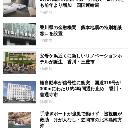
も前年より増加 四国運輸局
4時間前
香川県の金融機関 熊本地震の特別相談
窓口を設置
4時間前
父母ケ浜近くに新しいリノベーションホ
テルが誕生 香川・三豊市
4時間前
軽自動車が信号柱に衝突 国道319号が
300mにわたり約4時間通行止め 香川・
善通寺市
5時間前
手漕ぎボートが強風で動けず 巡視艇が
救助 けが人なし・笠岡市の北木島南方
沖