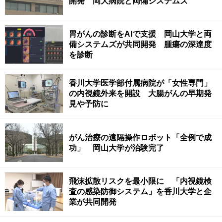
開発 岡大病院と両備システムズ
胃がんの診断をAIで支援 岡山大学と両
備システムズが共同開発 腫瘍の深達度
を診断
香川大学医学部付属病院が「女性専門」
の内視鏡外来を開設 大腸がんの早期発
見や予防に
がん治療の遠隔操作ロボット「全例で成
功」 岡山大学が治験完了
飛沫拡散リスクを最小限に 「内視鏡検
査の感染防御システム」を香川大学と企
業が共同開発