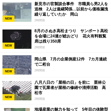
新見市の官製談合事件 市職員ら男2人を
送検 2人は遠縁関係…以前から価格漏洩
繰り返していたか 岡山
NEW
2時間前
8月のさぬき高松まつり サンポート高松
を会場に24連が総おどり 花火有料観覧
席は残り350席
NEW
2時間前
岡山県 7月の企業倒産12件 7カ月連続
で二桁台
2時間前
NEW
八月八日の「屋根の日」を前に 栗林公
園で瓦業者が屋根の修繕や清掃活動 高
松市
NEW
2時間前
地場産業の魅力を知って 5年目の体験型