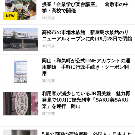
授業「企業学び楽舎講座」 倉敷市の中
学・高校で開催
NEW
2時間前
高松市の市場水族館 新屋島水族館のリ
ニューアルオープンに向け9月28日で閉館
3時間前
岡山・和気町が公式LINEアカウントの運
用開始 手軽に行政手続き・クーポン利
用
3時間前
利用客が減少しているJR因美線 魅力再
発見で10月に観光列車「SAKU美SAKU
楽」を運行 岡山
3時間前
5月の四国の宿泊者数 外国人・日本人と