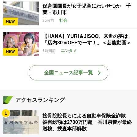
保育園園長が女子児童にわいせつか 千
葉・市川市
社会
35分前
NEW
【HANA】YURI＆JISOO、来世の夢は
「店内30％OFFでーす！」＜芸能動画＞
エンタメ
1時間前
NEW
全国ニュース記事一覧
アクセスランキング
1
接骨院院長らによる自動車保険金詐欺
被害総額は2700万円超 香川県警が最終
送検、捜査本部解散