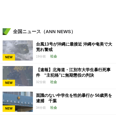
全国ニュース（ANN NEWS）
台風13号が沖縄に最接近 沖縄や奄美で大
荒れ警戒
社会
19分前
NEW
【速報】北海道・江別市大学生暴行死事
件 “主犯格”に無期懲役の判決
社会
32分前
NEW
面識のない中学生を性的暴行か 56歳男を
逮捕 千葉
社会
34分前
NEW