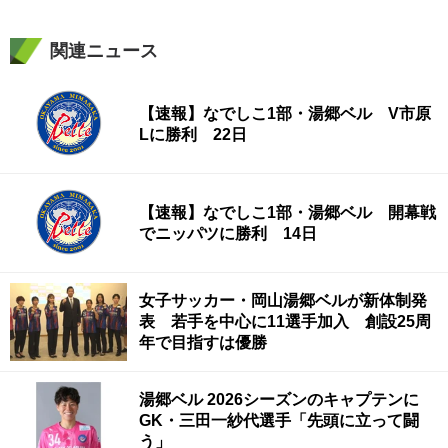
関連ニュース
【速報】なでしこ1部・湯郷ベル V市原
Lに勝利 22日
【速報】なでしこ1部・湯郷ベル 開幕戦
でニッパツに勝利 14日
女子サッカー・岡山湯郷ベルが新体制発
表 若手を中心に11選手加入 創設25周
年で目指すは優勝
湯郷ベル 2026シーズンのキャプテンに
GK・三田一紗代選手「先頭に立って闘
う」