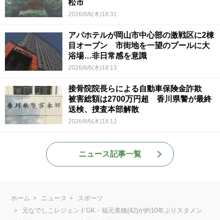
松市
2026/8/6(木)18:31
アパホテルが岡山市中心部の激戦区に2棟
目オープン 市街地を一望のプールに大
浴場…非日常感を意識
2026/8/6(木)18:13
接骨院院長らによる自動車保険金詐欺
被害総額は2700万円超 香川県警が最終
送検、捜査本部解散
2026/8/6(木)18:12
ニュース記事一覧
ホーム
ニュース
スポーツ
元なでしこレジェンドGK・福元美穂(42)が約10年ぶりスタメン