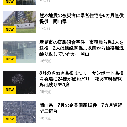
10分前
NEW
熊本地震の被災者に県営住宅を6カ月無償
提供 岡山県
32分前
NEW
新見市の官製談合事件 市職員ら男2人を
送検 2人は遠縁関係…以前から価格漏洩
繰り返していたか 岡山
NEW
2時間前
8月のさぬき高松まつり サンポート高松
を会場に24連が総おどり 花火有料観覧
席は残り350席
NEW
2時間前
岡山県 7月の企業倒産12件 7カ月連続
で二桁台
2時間前
NEW