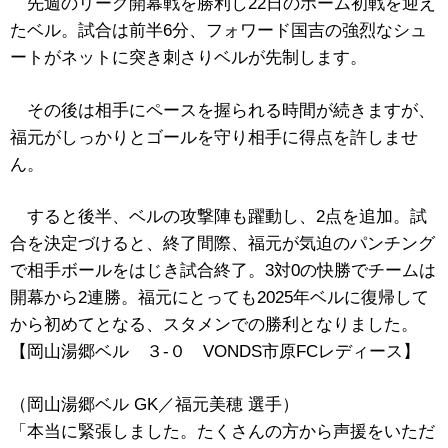
先週のリーグ開幕戦を勝利し22日のホーム初戦を迎え
たベル。試合は前半6分、フォワード国吉の強烈なシュ
ートがネットに突き刺さりベルが先制します。
その後は相手にペースを握られる時間が続きますが、
福元がしっかりとゴールを守り相手に得点を許しませ
ん。
すると後半、ベルの攻撃陣も躍動し、2点を追加。試
合を決定づけると、終了間際、福元が気迫のパンチング
で相手ボールをはじき試合終了。3対0の快勝でチームは
開幕から2連勝。福元にとっても2025年ベルに復帰して
から初めてとなる、スタメンでの勝利となりました。
【岡山湯郷ベル ３-０ VONDS市原FCレディース】
（岡山湯郷ベル GK／福元美穂 選手）
「本当に緊張しました。たくさんの方から声援をいただ