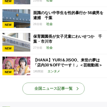
社会
23分前
NEW
面識のない中学生を性的暴行か 56歳男を
逮捕 千葉
社会
26分前
NEW
保育園園長が女子児童にわいせつか 千
葉・市川市
社会
27分前
NEW
【HANA】YURI＆JISOO、来世の夢は
「店内30％OFFでーす！」＜芸能動画＞
エンタメ
1時間前
NEW
全国ニュース記事一覧