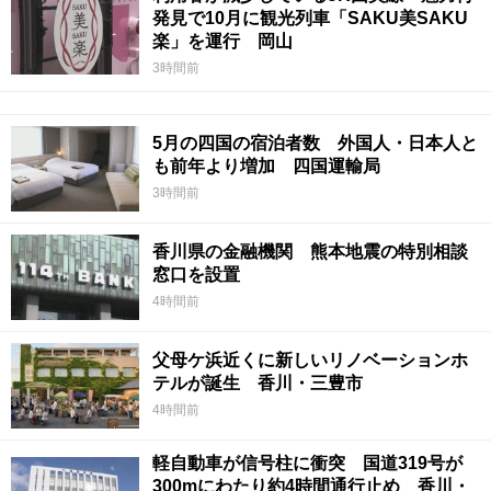
発見で10月に観光列車「SAKU美SAKU
楽」を運行 岡山
3時間前
5月の四国の宿泊者数 外国人・日本人と
も前年より増加 四国運輸局
3時間前
香川県の金融機関 熊本地震の特別相談
窓口を設置
4時間前
父母ケ浜近くに新しいリノベーションホ
テルが誕生 香川・三豊市
4時間前
軽自動車が信号柱に衝突 国道319号が
300mにわたり約4時間通行止め 香川・