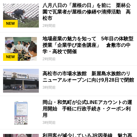
八月八日の「屋根の日」を前に 栗林公
園で瓦業者が屋根の修繕や清掃活動 高
松市
NEW
2時間前
地場産業の魅力を知って 5年目の体験型
授業「企業学び楽舎講座」 倉敷市の中
学・高校で開催
NEW
2時間前
高松市の市場水族館 新屋島水族館のリ
ニューアルオープンに向け9月28日で閉館
3時間前
岡山・和気町が公式LINEアカウントの運
用開始 手軽に行政手続き・クーポン利
用
3時間前
利用客が減少しているJR因美線 魅力再