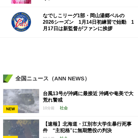
なでしこリーグ1部・岡山湯郷ベルの
2026シーズン 1月14日初練習で始動 1
月17日は新監督がファンに挨拶
全国ニュース（ANN NEWS）
台風13号が沖縄に最接近 沖縄や奄美で大
荒れ警戒
社会
10分前
NEW
【速報】北海道・江別市大学生暴行死事
件 “主犯格”に無期懲役の判決