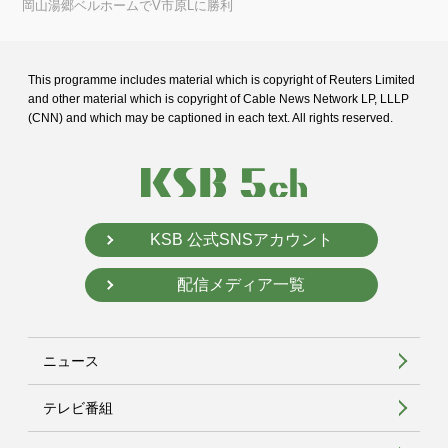
岡山湯郷ベルホームでV市原Lに勝利
This programme includes material which is copyright of Reuters Limited
and
other material which is copyright of Cable News Network LP, LLLP
(CNN) and
which may be captioned in each text. All rights reserved.
KSB 公式SNSアカウント
配信メディア一覧
ニュース
テレビ番組