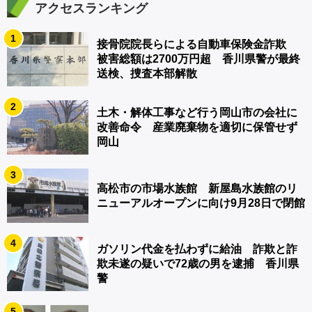
アクセスランキング
1
接骨院院長らによる自動車保険金詐欺
被害総額は2700万円超 香川県警が最終
送検、捜査本部解散
2
土木・解体工事など行う岡山市の会社に
改善命令 産業廃棄物を適切に保管せず
岡山
3
高松市の市場水族館 新屋島水族館のリ
ニューアルオープンに向け9月28日で閉館
4
ガソリン代金を払わずに給油 詐欺と詐
欺未遂の疑いで72歳の男を逮捕 香川県
警
5