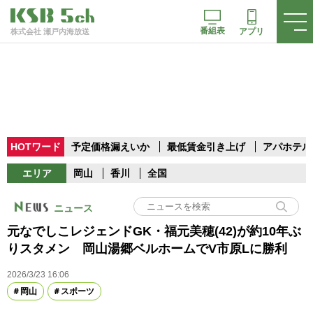
番組表
アプリ
株式会社 瀬戸内海放送
HOTワード
予定価格漏えいか
最低賃金引き上げ
アパホテル
エリア
岡山
香川
全国
ニュース
元なでしこレジェンドGK・福元美穂(42)が約10年ぶ
りスタメン 岡山湯郷ベルホームでV市原Lに勝利
2026/3/23 16:06
岡山
スポーツ