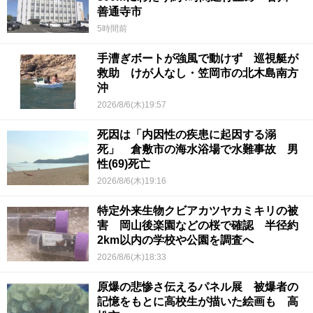
善通寺市
5時間前
手漕ぎボートが強風で動けず 巡視艇が
救助 けが人なし・笠岡市の北木島南方
沖
2026/8/6(木)19:57
死因は「内因性の疾患に起因する溺
死」 倉敷市の海水浴場で水難事故 男
性(69)死亡
2026/8/6(木)19:16
特定外来生物クビアカツヤカミキリの被
害 岡山後楽園などの桜で確認 半径約
2km以内の学校や公園を調査へ
2026/8/6(木)18:33
原爆の悲惨さ伝えるパネル展 被爆者の
記憶をもとに高校生が描いた絵画も 高