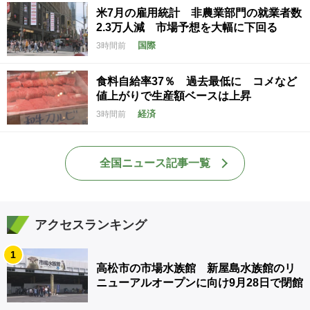
米7月の雇用統計 非農業部門の就業者数
2.3万人減 市場予想を大幅に下回る
国際
3時間前
食料自給率37％ 過去最低に コメなど
値上がりで生産額ベースは上昇
経済
3時間前
全国ニュース記事一覧
アクセスランキング
1
高松市の市場水族館 新屋島水族館のリ
ニューアルオープンに向け9月28日で閉館