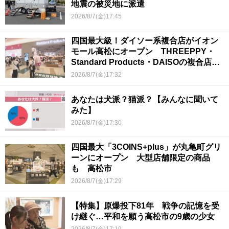
地震の被災地に派遣
2026/8/7(金)17:45
四国最大級！ダイソー系複合店がイオン
モール高松にオープン THREEPPY・
Standard Products・DAISOの複合店は
香川県初
2026/8/7(金)17:32
あなたは犬派？猫派？【みんなに聞いて
みた】
2026/8/7(金)17:30
四国最大「3COINS+plus」が丸亀町グリ
ーンにオープン 大型店舗限定の商品
も 高松市
2026/8/7(金)17:29
【特集】原爆投下81年 戦争の記憶を受
け継ぐ…平和を願う高松市の9歳の少女
2026/8/7(金)17:19