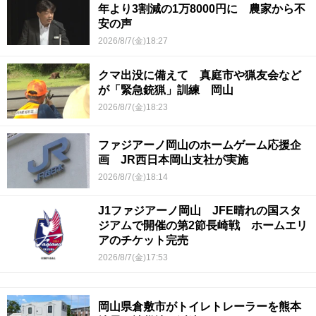
年より3割減の1万8000円に 農家から不
安の声
2026/8/7(金)18:27
クマ出没に備えて 真庭市や猟友会など
が「緊急銃猟」訓練 岡山
2026/8/7(金)18:23
ファジアーノ岡山のホームゲーム応援企
画 JR西日本岡山支社が実施
2026/8/7(金)18:14
J1ファジアーノ岡山 JFE晴れの国スタ
ジアムで開催の第2節長崎戦 ホームエリ
アのチケット完売
2026/8/7(金)17:53
岡山県倉敷市がトイレトレーラーを熊本