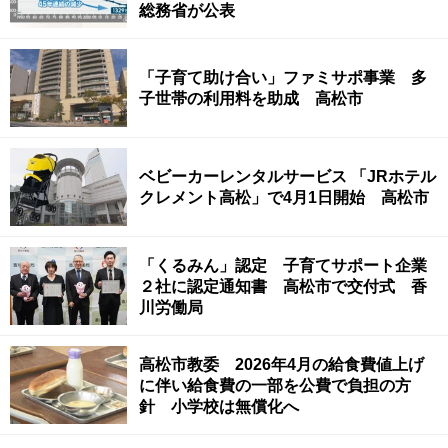
総務省が公表
「子育て助け合い」ファミサポ事業 多
子世帯の利用料を助成 高松市
ベビーカーレンタルサービス 「JRホテル
クレメント高松」で4月1日開始 高松市
「くるみん」認定 子育てサポート企業
２社に認定通知書 高松市で交付式 香
川労働局
高松市教委 2026年4月の給食費値上げ
に伴い給食費の一部を公費で負担の方
針 小学校は無償化へ