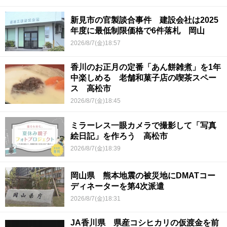
新見市の官製談合事件 建設会社は2025
年度に最低制限価格で6件落札 岡山
2026/8/7(金)18:57
香川のお正月の定番「あん餅雑煮」を1年
中楽しめる 老舗和菓子店の喫茶スペー
ス 高松市
2026/8/7(金)18:45
ミラーレス一眼カメラで撮影して「写真
絵日記」を作ろう 高松市
2026/8/7(金)18:39
岡山県 熊本地震の被災地にDMATコー
ディネーターを第4次派遣
2026/8/7(金)18:31
JA香川県 県産コシヒカリの仮渡金を前