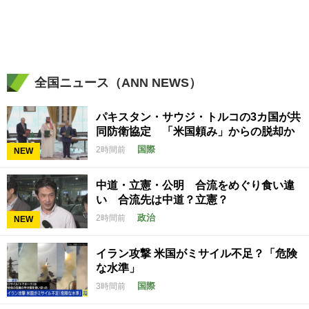
全国ニュース（ANN NEWS）
パキスタン・サウジ・トルコの3カ国が共
同防衛協定 「米国頼み」からの脱却か
国際
2時間前
NEW
中道・立憲・公明 合流をめぐり食い違
い 合流先は中道？立憲？
政治
2時間前
NEW
イラン攻撃 米国がミサイル不足？「危険
な水準」
国際
3時間前