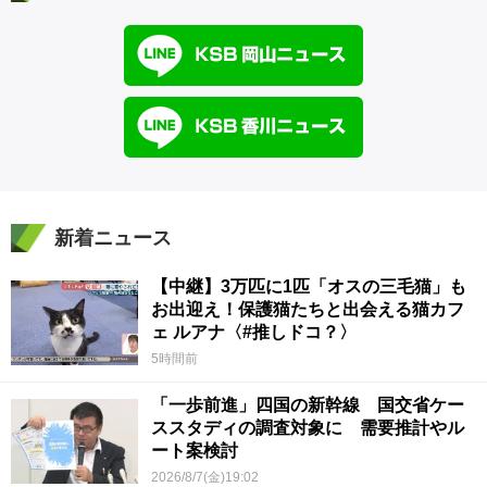
新着ニュース
【中継】3万匹に1匹「オスの三毛猫」も
お出迎え！保護猫たちと出会える猫カフ
ェ ルアナ〈#推しドコ？〉
5時間前
「一歩前進」四国の新幹線 国交省ケー
ススタディの調査対象に 需要推計やル
ート案検討
2026/8/7(金)19:02