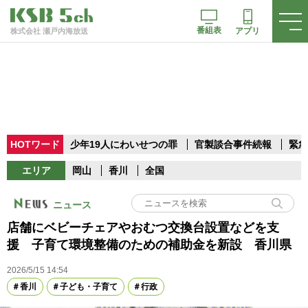
番組表
アプリ
株式会社 瀬戸内海放送
HOTワード
少年19人にわいせつの罪
官製談合事件続報
緊急
エリア
岡山
香川
全国
ニュース
店舗にベビーチェアやおむつ交換台設置などを支
援 子育て環境整備のための補助金を新設 香川県
2026/5/15 14:54
香川
子ども・子育て
行政