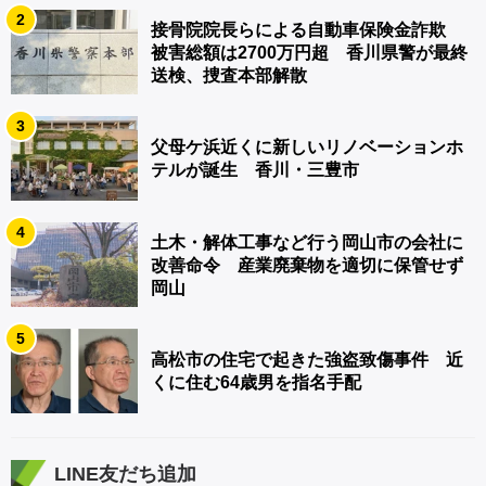
2
接骨院院長らによる自動車保険金詐欺
被害総額は2700万円超 香川県警が最終
送検、捜査本部解散
3
父母ケ浜近くに新しいリノベーションホ
テルが誕生 香川・三豊市
4
土木・解体工事など行う岡山市の会社に
改善命令 産業廃棄物を適切に保管せず
岡山
5
高松市の住宅で起きた強盗致傷事件 近
くに住む64歳男を指名手配
LINE友だち追加