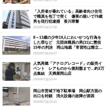
「入所者が暴れている」高齢者向け住宅
で職員を包丁で突く 傷害の疑いで79歳
男を現行犯逮捕 香川県警
2026/8/7(金)17:08
8～13歳の少年19人にわいせつな行為を
した罪など 元団体職員の男(31)に懲役
15年の判決 岡山地裁「常習性は際立っ
ていて被害結果も非常に重い」
2026/8/7(金)16:47
人気再燃「アナログレコード」の販売イ
ベント レアものから復刻盤まで…約3万
点集結 天満屋岡山店
2026/8/7(金)16:44
岡山市営城下地下駐車場 岡山駅方面の
出口を封鎖 消火設備の故障が原因
2026/8/7(金)16:31