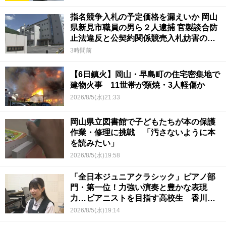
指名競争入札の予定価格を漏えいか 岡山
県新見市職員の男ら２人逮捕 官製談合防
止法違反と公契約関係競売入札妨害の疑
い
3時間前
【6日鎮火】岡山・早島町の住宅密集地で
建物火事 11世帯が類焼・3人軽傷か
2026/8/5(水)21:33
岡山県立図書館で子どもたちが本の保護
作業・修理に挑戦 「汚さないように本
を読みたい」
2026/8/5(水)19:58
「全日本ジュニアクラシック」ピアノ部
門・第一位！力強い演奏と豊かな表現
力…ピアニストを目指す高校生 香川
【青春のキセキ】
2026/8/5(水)19:14