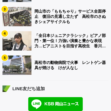
3
岡山市の「ももちゃり」サービス全面停
止 復旧の見通し立たず 高松市のさぬ
きシェアサイクルも
4
「全日本ジュニアクラシック」ピアノ部
門・第一位！力強い演奏と豊かな表現
力…ピアニストを目指す高校生 香川
【青春のキセキ】
5
高松市の動物病院で火事 レントゲン器
具が焼ける けが人なし
LINE友だち追加