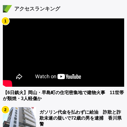
アクセスランキング
1
【6日鎮火】岡山・早島町の住宅密集地で建物火事 11世帯
が類焼・3人軽傷か
2
ガソリン代金を払わずに給油 詐欺と詐
欺未遂の疑いで72歳の男を逮捕 香川県
警