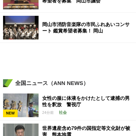
希望者を募集 岡山市議会
岡山市消防音楽隊の市民ふれあいコンサ
ート 鑑賞希望者募集！ 岡山
全国ニュース（ANN NEWS）
女性の服に体液をかけたとして逮捕の男
性を釈放 警視庁
社会
24分前
NEW
世界遺産含め79件の国指定等文化財が被
害 熊本地震