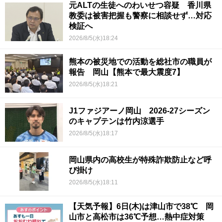
元ALTの生徒へのわいせつ容疑 香川県
教委は被害把握も警察に相談せず…対応
検証へ
2026/8/5(水)18:24
熊本の被災地での活動を総社市の職員が
報告 岡山【熊本で最大震度7】
2026/8/5(水)18:21
J1ファジアーノ岡山 2026-27シーズン
のキャプテンは竹内涼選手
2026/8/5(水)18:17
岡山県内の高校生が特殊詐欺防止など呼
び掛け
2026/8/5(水)18:11
【天気予報】6日(木)は津山市で38℃ 岡
山市と高松市は36℃予想…熱中症対策