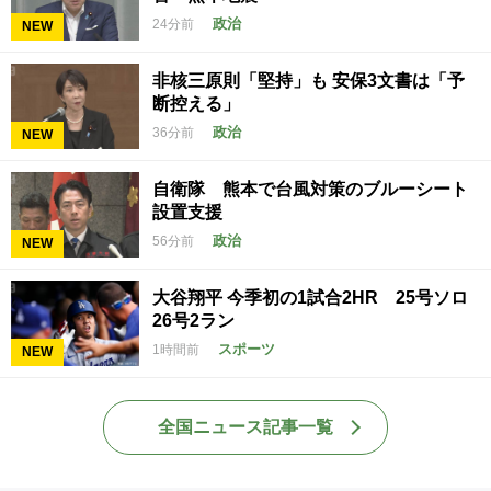
政治
24分前
NEW
非核三原則「堅持」も 安保3文書は「予
断控える」
政治
36分前
NEW
自衛隊 熊本で台風対策のブルーシート
設置支援
政治
56分前
NEW
大谷翔平 今季初の1試合2HR 25号ソロ
26号2ラン
スポーツ
1時間前
NEW
全国ニュース記事一覧