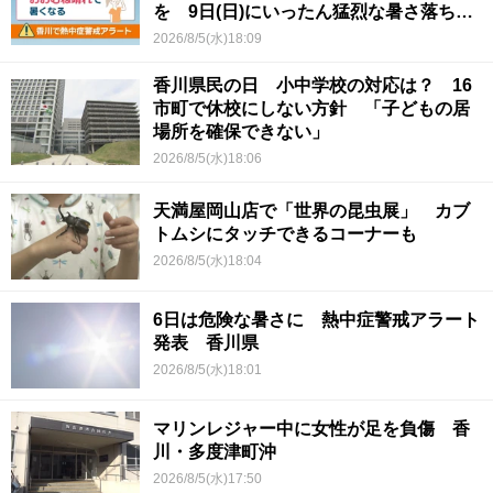
を 9日(日)にいったん猛烈な暑さ落ち着
くか
2026/8/5(水)18:09
香川県民の日 小中学校の対応は？ 16
市町で休校にしない方針 「子どもの居
場所を確保できない」
2026/8/5(水)18:06
天満屋岡山店で「世界の昆虫展」 カブ
トムシにタッチできるコーナーも
2026/8/5(水)18:04
6日は危険な暑さに 熱中症警戒アラート
発表 香川県
2026/8/5(水)18:01
マリンレジャー中に女性が足を負傷 香
川・多度津町沖
2026/8/5(水)17:50