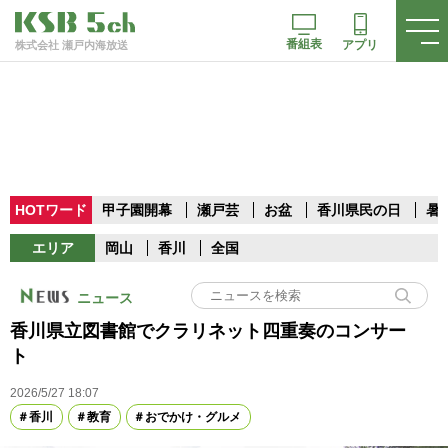
番組表
アプリ
株式会社 瀬戸内海放送
HOTワード
甲子園開幕
瀬戸芸
お盆
香川県民の日
暑
エリア
岡山
香川
全国
ニュース
香川県立図書館でクラリネット四重奏のコンサー
ト
2026/5/27 18:07
香川
教育
おでかけ・グルメ