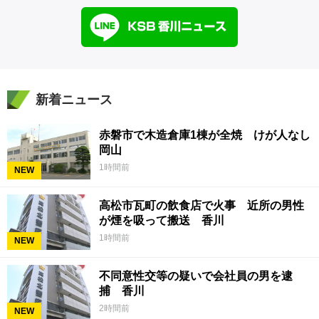
新着ニュース
赤磐市で木造倉庫1棟が全焼 けが人なし
岡山
1時間前
NEW
高松市瓦町の飲食店で火事 近所の男性
が煙を吸って搬送 香川
1時間前
NEW
不同意性交等の疑いで会社員の男を逮
捕 香川
2時間前
NEW