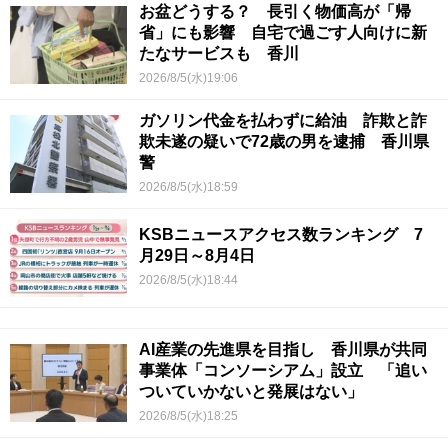
お盆どうする？ 長引く物価高が「帰
省」にも影響 自宅で過ごす人向けに新
たなサービスも 香川
2026/8/5(水)19:06
ガソリン代金を払わずに給油 詐欺と詐
欺未遂の疑いで72歳の男を逮捕 香川県
警
2026/8/5(水)18:59
KSBニュースアクセス数ランキング 7
月29日～8月4日
2026/8/5(水)18:44
AI産業の先進県を目指し 香川県が共同
事業体「コンソーシアム」設立 「追い
ついていかないと発展はない」
2026/8/5(水)18:25