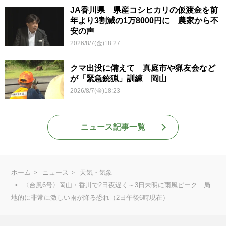
JA香川県 県産コシヒカリの仮渡金を前
年より3割減の1万8000円に 農家から不
安の声
2026/8/7(金)18:27
クマ出没に備えて 真庭市や猟友会など
が「緊急銃猟」訓練 岡山
2026/8/7(金)18:23
ニュース記事一覧
ホーム
ニュース
天気・気象
〈台風6号〉岡山・香川で2日夜遅く～3日未明に雨風ピーク 局
地的に非常に激しい雨が降る恐れ（2日午後6時現在）