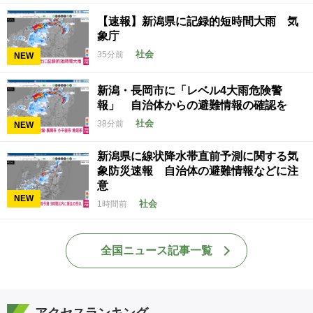
【速報】新潟県に記録的短時間大雨 気
象庁
社会
35分前
NEW
新潟・長岡市に「レベル4大雨危険警
報」 自治体からの避難情報の確認を
社会
38分前
NEW
新潟県に線状降水帯直前予測に関する気
象防災速報 自治体の避難情報などに注
意
NEW
社会
1時間前
全国ニュース記事一覧