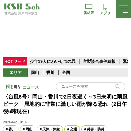
番組表
アプリ
株式会社 瀬戸内海放送
HOTワード
少年19人にわいせつの罪
官製談合事件続報
緊急
エリア
岡山
香川
全国
ニュース
〈台風6号〉岡山・香川で2日夜遅く～3日未明に雨風
ピーク 局地的に非常に激しい雨が降る恐れ（2日午
後6時現在）
2026/6/2 18:14
香川
岡山
天気・気象
交通
災害・防災