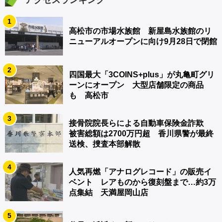
アクセスランキング
1
高松市の市場水族館 新屋島水族館のリ
ニューアルオープンに向け9月28日で閉館
2
四国最大「3COINS+plus」が丸亀町グリ
ーンにオープン 大型店舗限定の商品
も 高松市
3
接骨院院長らによる自動車保険金詐欺
被害総額は2700万円超 香川県警が最終
送検、捜査本部解散
4
人気再燃「アナログレコード」の販売イ
ベント レアものから復刻盤まで…約3万
点集結 天満屋岡山店
5