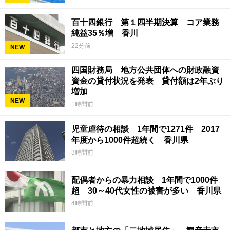
百十四銀行 第１四半期決算 コア業務
純益35％増 香川
22分前
NEW
四国財務局 地方公共団体への財政融資
資金の貸付状況を発表 貸付額は2年ぶり
増加
NEW
1時間前
児童虐待の相談 1年間で1271件 2017
年度から1000件超続く 香川県
3時間前
配偶者からの暴力相談 1年間で1000件
超 30～40代女性の被害が多い 香川県
4時間前