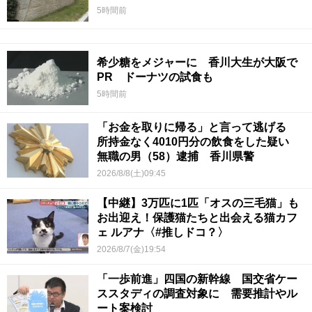
5時間前
希少糖をメジャーに 香川大生が大阪で
PR ドーナツの試食も
5時間前
「お金を取りに帰る」と言って逃げる
所持金なく4010円分の飲食をした疑い
無職の男（58）逮捕 香川県警
2026/8/8(土)09:45
【中継】3万匹に1匹「オスの三毛猫」も
お出迎え！保護猫たちと出会える猫カフ
ェ ルアナ〈#推しドコ？〉
2026/8/7(金)19:54
「一歩前進」四国の新幹線 国交省ケー
ススタディの調査対象に 需要推計やル
ート案検討