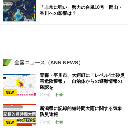
「非常に強い」勢力の台風10号 岡山・
香川への影響は？
全国ニュース（ANN NEWS）
青森・平川市、大鰐町に「レベル4土砂災
害危険警報」 自治体からの避難情報の
確認を
NEW
社会
19分前
新潟県に記録的短時間大雨に関する気象
防災速報
社会
23分前
NEW