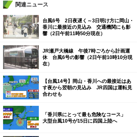
関連ニュース
台風6号 2日夜遅く～3日明け方に岡山・
香川に最接近の見込み 交通機関にも影
響（2日午前11時50分現在）
JR瀬戸大橋線 午後7時ごろから計画運
休 台風6号の影響（2日午前10時10分現
在）
【台風14号】岡山・香川への最接近はあ
す夜から翌朝の見込み JR四国は運転見
合わせも
「香川県にとって最も危険なコース」
大型台風10号が15日に四国上陸へ