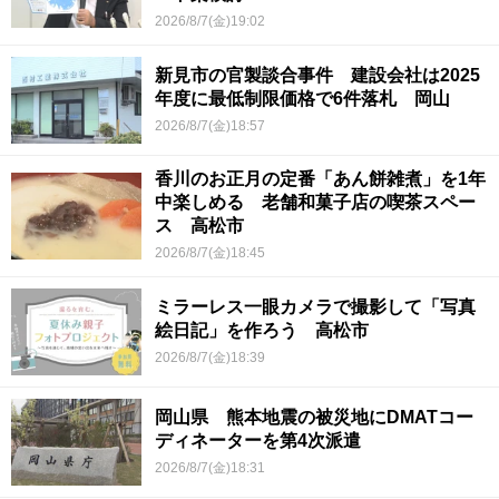
2026/8/7(金)19:02
新見市の官製談合事件 建設会社は2025
年度に最低制限価格で6件落札 岡山
2026/8/7(金)18:57
香川のお正月の定番「あん餅雑煮」を1年
中楽しめる 老舗和菓子店の喫茶スペー
ス 高松市
2026/8/7(金)18:45
ミラーレス一眼カメラで撮影して「写真
絵日記」を作ろう 高松市
2026/8/7(金)18:39
岡山県 熊本地震の被災地にDMATコー
ディネーターを第4次派遣
2026/8/7(金)18:31