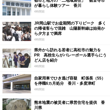
都市と地方の「二地域居住」 観音寺市
が暮らし体験ツアー 香川
4時間前
JR岡山駅でお盆期間の下りピーク 多く
の帰省客らで混雑 山陽新幹線は始発か
ら夕方まで満席
4時間前
県外から訪れる若者に高松市の魅力を
PR 高校生らがバレーボール選手らにう
どん店を紹介
4時間前
自家用車でひき逃げ容疑 町係長（55）
を停職6カ月処分 香川・多度津町
4時間前
熊本地震の被災者に県営住宅を提供 香
川県