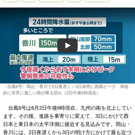
Play
〈台風6号〉岡山・香川で2日夜遅く～3日未明に雨風ピーク 局地
的に非常に激しい雨が降る恐れ（2日午後6時現在）
台風6号は6月2日午後6時現在、九州の南を北上してい
ます。その後、進路を東寄りに変えて、3日にかけて西
日本と東日本の太平洋側に接近する見込みです。岡山・
香川には、2日夜遅くから3日の明け方にかけて最も近づ