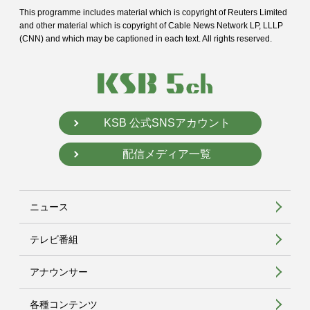
This programme includes material which is copyright of Reuters Limited
and
other material which is copyright of Cable News Network LP, LLLP
(CNN) and
which may be captioned in each text. All rights reserved.
KSB 公式SNSアカウント
配信メディア一覧
ニュース
テレビ番組
アナウンサー
各種コンテンツ