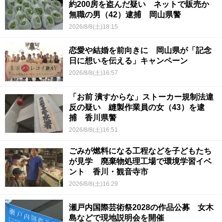
約200房を盗んだ疑い ネットで販売か
無職の男（42）逮捕 岡山県警
2026/8/8(土)18:15
恋愛や結婚を前向きに 岡山県が「記念
日に想いを伝える」キャンペーン
2026/8/8(土)16:57
「お前 潰すからな」ストーカー規制法違
反の疑い 縫製作業員の女（43）を逮
捕 香川県警
2026/8/8(土)16:51
ごみが燃料になる工程などを子どもたち
が見学 廃棄物処理工場で環境学習イベ
ント 香川・観音寺市
2026/8/8(土)16:29
瀬戸内国際芸術祭2028の作品公募 女木
島などで現地説明会を開催