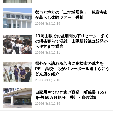
都市と地方の「二地域居住」 観音寺市
が暮らし体験ツアー 香川
2026/8/8(土)12:15
JR岡山駅でお盆期間の下りピーク 多く
の帰省客らで混雑 山陽新幹線は始発か
ら夕方まで満席
2026/8/8(土)12:11
県外から訪れる若者に高松市の魅力を
PR 高校生らがバレーボール選手らにう
どん店を紹介
2026/8/8(土)12:10
自家用車でひき逃げ容疑 町係長（55）
を停職6カ月処分 香川・多度津町
2026/8/8(土)11:35