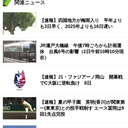
関連ニュース
【速報】四国地方が梅雨入り 平年より
も3日早く、2025年よりも16日遅い
JR瀬戸大橋線 午後7時ごろから計画運
休 台風6号の影響（2日午前10時10分現
在）
【速報】J1・ファジアーノ岡山 開幕戦
でC大阪に逆転負け 8日
【速報】夏の甲子園 英明(香川)が関東第
一(東東京)との投手戦制す エース冨岡は9
回1失点完投