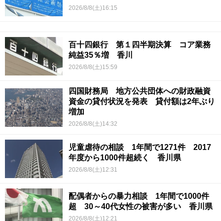
2026/8/8(土)16:15
百十四銀行 第１四半期決算 コア業務
純益35％増 香川
2026/8/8(土)15:59
四国財務局 地方公共団体への財政融資
資金の貸付状況を発表 貸付額は2年ぶり
増加
2026/8/8(土)14:32
児童虐待の相談 1年間で1271件 2017
年度から1000件超続く 香川県
2026/8/8(土)12:31
配偶者からの暴力相談 1年間で1000件
超 30～40代女性の被害が多い 香川県
2026/8/8(土)12:21