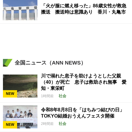
「火が服に燃え移った」86歳女性が救急
搬送 搬送時は意識あり 香川・丸亀市
全国ニュース（ANN NEWS）
川で溺れた息子を助けようとした父親
（40）が死亡 息子は救助され無事 愛
知・東栄町
NEW
社会
1時間前
令和8年8月8日を「はちみつ結びの日」
TOKYO結婚おうえんフェスタ開催
社会
2時間前
NEW