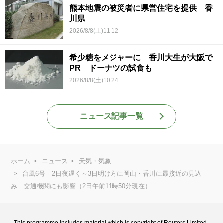
熊本地震の被災者に県営住宅を提供 香
川県
2026/8/8(土)11:12
希少糖をメジャーに 香川大生が大阪で
PR ドーナツの試食も
2026/8/8(土)10:24
ニュース記事一覧
ホーム
ニュース
天気・気象
台風6号 2日夜遅く～3日明け方に岡山・香川に最接近の見込
み 交通機関にも影響（2日午前11時50分現在）
This programme includes material which is copyright of Reuters Limited