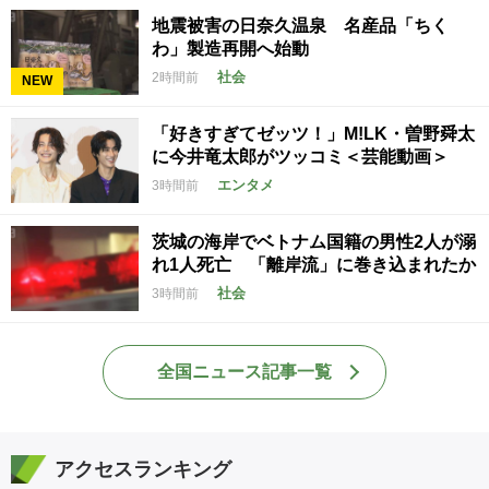
地震被害の日奈久温泉 名産品「ちく
わ」製造再開へ始動
社会
2時間前
NEW
「好きすぎてゼッツ！」M!LK・曽野舜太
に今井竜太郎がツッコミ＜芸能動画＞
エンタメ
3時間前
茨城の海岸でベトナム国籍の男性2人が溺
れ1人死亡 「離岸流」に巻き込まれたか
社会
3時間前
全国ニュース記事一覧
アクセスランキング