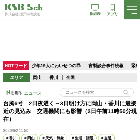
番組表
アプリ
株式会社 瀬戸内海放送
HOTワード
少年19人にわいせつの罪
官製談合事件続報
緊急
エリア
岡山
香川
全国
ニュース
台風6号 2日夜遅く～3日明け方に岡山・香川に最接
近の見込み 交通機関にも影響（2日午前11時50分現
在）
2026/6/2 11:50
香川
岡山
天気・気象
生活・話題
交通