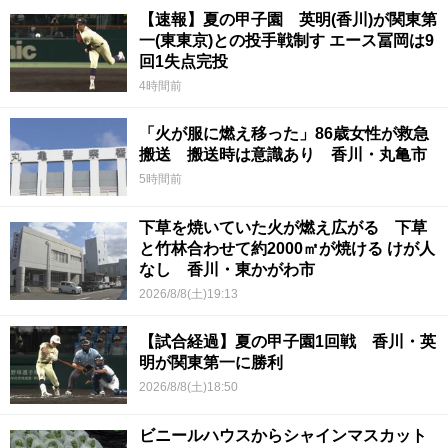
【速報】夏の甲子園 英明(香川)が関東第
一(東東京)との投手戦制す エース冨岡は9
回1失点完投
4時間前
「火が服に燃え移った」86歳女性が救急
搬送 搬送時は意識あり 香川・丸亀市
5時間前
下草を焼いていた火が燃え広がる 下草
と竹林合わせて約2000㎡が焼ける けが人
なし 香川・東かがわ市
2026/8/8(土)19:13
【試合経過】夏の甲子園1回戦 香川・英
明が関東第一に勝利
2026/8/8(土)18:50
ビニールハウスからシャインマスカット