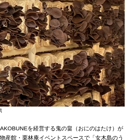
供
KOBUNEを経営する鬼の畠（おにのはたけ）が
わ物産館・栗林庵イベントスペースで「女木島のう