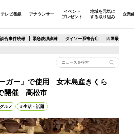
イベント
地域を元気に
テレビ番組
アナウンサー
企業
プレゼント
する取り組み
製談合事件続報
緊急銃猟訓練
ダイソー系複合店
四国最大スリ
ーガー」で使用 女木島産きくら
で開催 高松市
グルメ
生活・話題