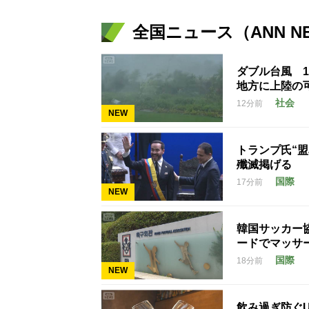
全国ニュース（ANN N
ダブル台風 
地方に上陸の
社会
12分前
NEW
トランプ氏“
殲滅掲げる
国際
17分前
NEW
韓国サッカー
ードでマッサ
国際
18分前
NEW
飲み過ぎ防ぐ