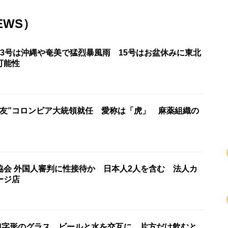
EWS）
13号は沖縄や奄美で猛烈暴風雨 15号はお盆休みに東北
可能性
盟友”コロンビア大統領就任 愛称は「虎」 麻薬組織の
協会 外国人審判に性接待か 日本人2人を含む 法人カ
ージ店
U字形のグラス ビールと水を交互に 片方だけ飲むと