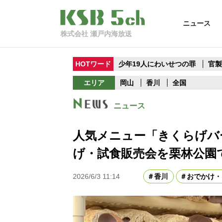
ニュース
株式会社 瀬戸内海放送
HOTワード
少年19人にわいせつの罪
官
エリア
岡山
香川
全国
ニュース
人気メニュー「きくらげバ
げ・試食販売会を栗林公園
2026/6/3 11:14
香川
おでかけ・