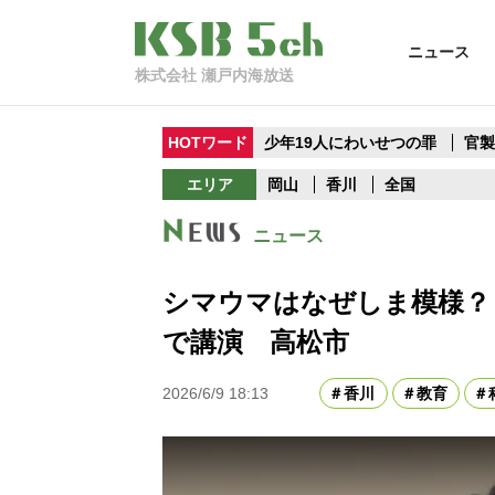
ニュース
株式会社 瀬戸内海放送
HOTワード
少年19人にわいせつの罪
官
エリア
岡山
香川
全国
ニュース
シマウマはなぜしま模様？
で講演 高松市
2026/6/9 18:13
香川
教育