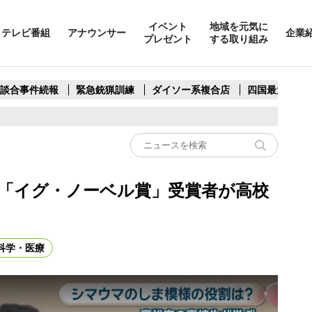
イベント
地域を元気に
テレビ番組
アナウンサー
企業
プレゼント
する取り組み
製談合事件続報
緊急銃猟訓練
ダイソー系複合店
四国最大スリ
「イグ・ノーベル賞」受賞者が高校
科学・医療