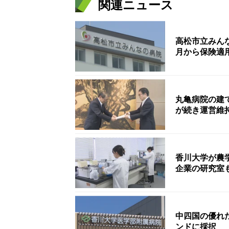
関連ニュース
高松市立みん
月から保険適
丸亀病院の建
が続き運営維
香川大学が農
企業の研究室
中四国の優れ
ンドに採択