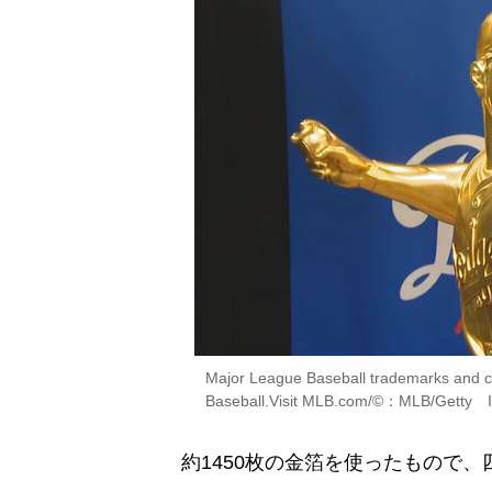
Major League Baseball trademarks and c
Baseball.Visit MLB.com/©：MLB/Getty I
約1450枚の金箔を使ったもので、