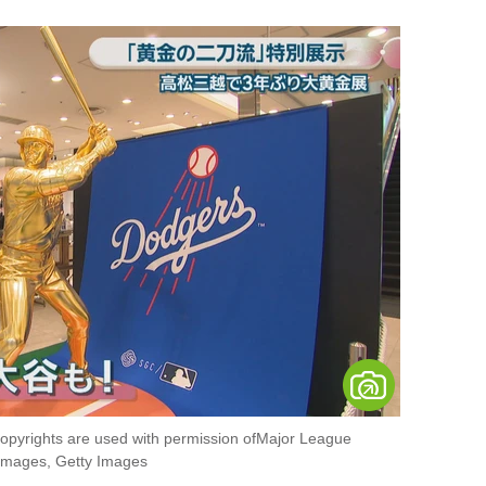
opyrights are used with permission ofMajor League
mages, Getty Images