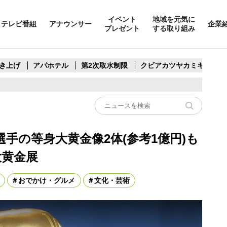
イベント
地域を元気に
テレビ番組
アナウンサー
企業
プレゼント
する取り組み
き上げ
アパホテル
第2次取水制限
クビアカツヤカミキリ
手の等身大黄金像2体(参考1億円)も
大黄金展
おでかけ・グルメ
文化・芸術