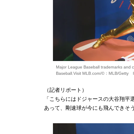
Major League Baseball trademarks and c
Baseball.Visit MLB.com/©：MLB/Getty I
（記者リポート）
「こちらにはドジャースの大谷翔平
あって、剛速球が今にも飛んできそ