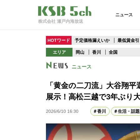
ニュース
株式会社 瀬戸内海放送
HOTワード
予定価格漏えいか
最低賃金引
エリア
岡山
香川
全国
ニュース
「黄金の二刀流」大谷翔平選
展示！高松三越で3年ぶり
2026/6/10 16:30
香川
生活・話題