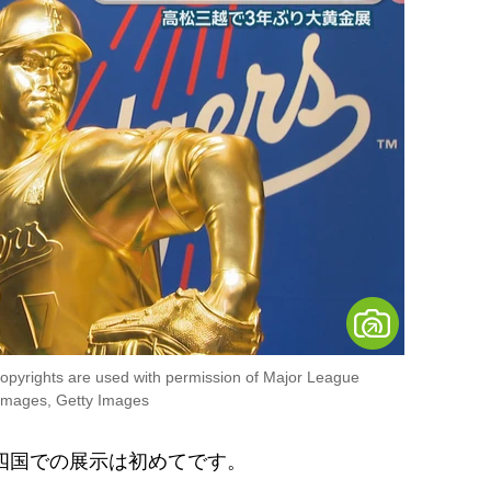
opyrights are used with permission of Major League
mages, Getty Images
四国での展示は初めてです。