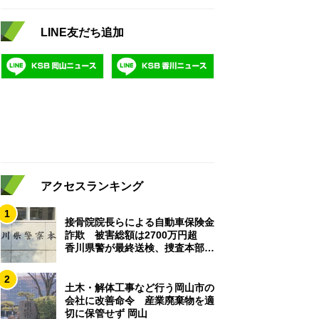
LINE友だち追加
アクセスランキング
1
接骨院院長らによる自動車保険金
詐欺 被害総額は2700万円超
香川県警が最終送検、捜査本部解
散
2
土木・解体工事など行う岡山市の
会社に改善命令 産業廃棄物を適
切に保管せず 岡山