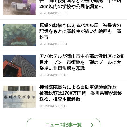
害 岡山後楽園などの桜で確認 半径約
2km以内の学校や公園を調査へ
2026/8/6(木)18:33
原爆の悲惨さ伝えるパネル展 被爆者の
記憶をもとに高校生が描いた絵画も 高
松市
2026/8/6(木)18:31
アパホテルが岡山市中心部の激戦区に2棟
目オープン 市街地を一望のプールに大
浴場…非日常感を意識
2026/8/6(木)18:13
接骨院院長らによる自動車保険金詐欺
被害総額は2700万円超 香川県警が最終
送検、捜査本部解散
2026/8/6(木)18:12
ニュース記事一覧