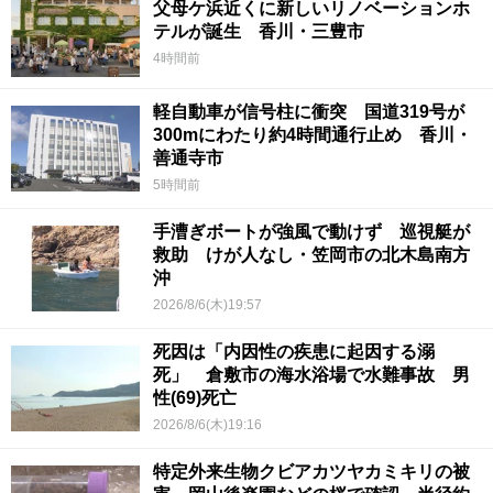
父母ケ浜近くに新しいリノベーションホ
テルが誕生 香川・三豊市
4時間前
軽自動車が信号柱に衝突 国道319号が
300mにわたり約4時間通行止め 香川・
善通寺市
5時間前
手漕ぎボートが強風で動けず 巡視艇が
救助 けが人なし・笠岡市の北木島南方
沖
2026/8/6(木)19:57
死因は「内因性の疾患に起因する溺
死」 倉敷市の海水浴場で水難事故 男
性(69)死亡
2026/8/6(木)19:16
特定外来生物クビアカツヤカミキリの被