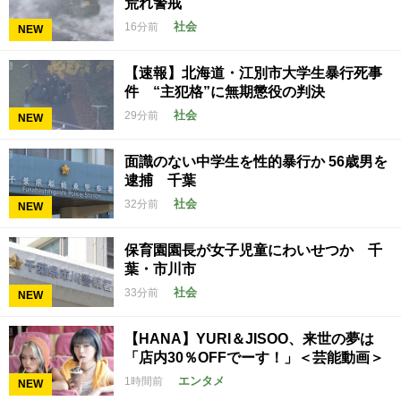
荒れ警戒
社会
16分前
NEW
【速報】北海道・江別市大学生暴行死事
件 “主犯格”に無期懲役の判決
社会
29分前
NEW
面識のない中学生を性的暴行か 56歳男を
逮捕 千葉
社会
32分前
NEW
保育園園長が女子児童にわいせつか 千
葉・市川市
社会
33分前
NEW
【HANA】YURI＆JISOO、来世の夢は
「店内30％OFFでーす！」＜芸能動画＞
エンタメ
1時間前
NEW