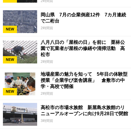
2時間前
岡山県 7月の企業倒産12件 7カ月連続
で二桁台
2時間前
NEW
八月八日の「屋根の日」を前に 栗林公
園で瓦業者が屋根の修繕や清掃活動 高
松市
NEW
2時間前
地場産業の魅力を知って 5年目の体験型
授業「企業学び楽舎講座」 倉敷市の中
学・高校で開催
NEW
2時間前
高松市の市場水族館 新屋島水族館のリ
ニューアルオープンに向け9月28日で閉館
3時間前