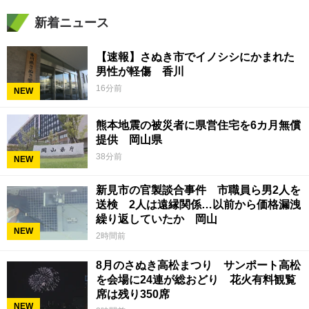
新着ニュース
【速報】さぬき市でイノシシにかまれた
男性が軽傷 香川
16分前
NEW
熊本地震の被災者に県営住宅を6カ月無償
提供 岡山県
38分前
NEW
新見市の官製談合事件 市職員ら男2人を
送検 2人は遠縁関係…以前から価格漏洩
繰り返していたか 岡山
NEW
2時間前
8月のさぬき高松まつり サンポート高松
を会場に24連が総おどり 花火有料観覧
席は残り350席
NEW