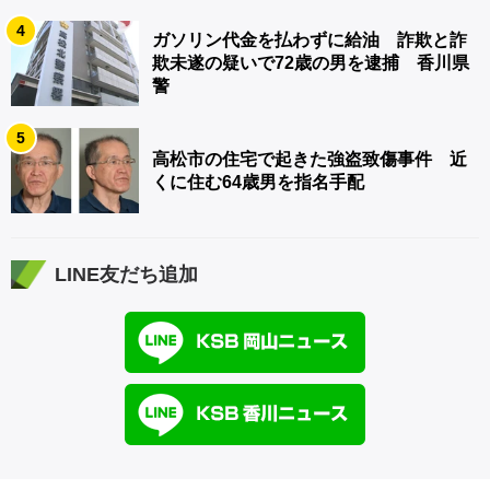
4
ガソリン代金を払わずに給油 詐欺と詐
欺未遂の疑いで72歳の男を逮捕 香川県
警
5
高松市の住宅で起きた強盗致傷事件 近
くに住む64歳男を指名手配
LINE友だち追加