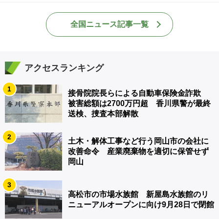
全国ニュース記事一覧
アクセスランキング
1
接骨院院長らによる自動車保険金詐欺
被害総額は2700万円超 香川県警が最終
送検、捜査本部解散
2
土木・解体工事など行う岡山市の会社に
改善命令 産業廃棄物を適切に保管せず
岡山
3
高松市の市場水族館 新屋島水族館のリ
ニューアルオープンに向け9月28日で閉館