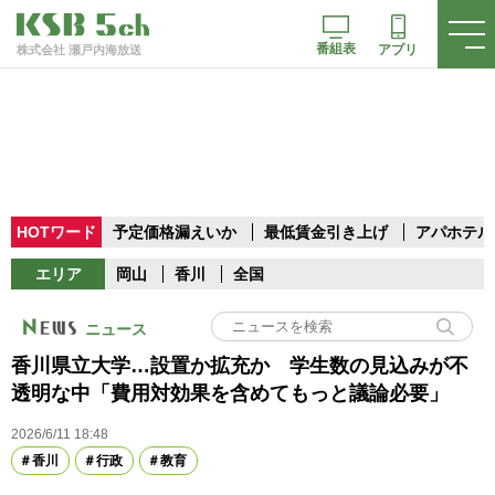
番組表
アプリ
株式会社 瀬戸内海放送
HOTワード
予定価格漏えいか
最低賃金引き上げ
アパホテル
エリア
岡山
香川
全国
ニュース
香川県立大学…設置か拡充か 学生数の見込みが不
透明な中「費用対効果を含めてもっと議論必要」
2026/6/11 18:48
香川
行政
教育