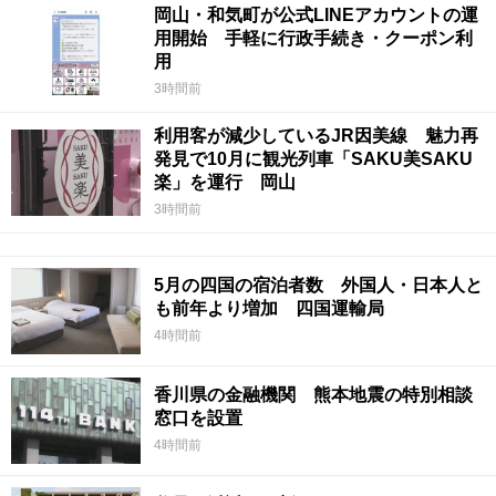
岡山・和気町が公式LINEアカウントの運
用開始 手軽に行政手続き・クーポン利
用
3時間前
利用客が減少しているJR因美線 魅力再
発見で10月に観光列車「SAKU美SAKU
楽」を運行 岡山
3時間前
5月の四国の宿泊者数 外国人・日本人と
も前年より増加 四国運輸局
4時間前
香川県の金融機関 熊本地震の特別相談
窓口を設置
4時間前