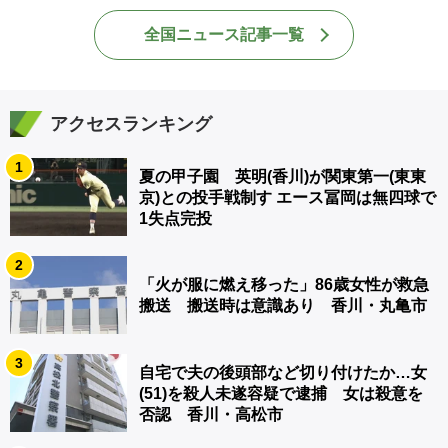
全国ニュース記事一覧
アクセスランキング
1
夏の甲子園 英明(香川)が関東第一(東東
京)との投手戦制す エース冨岡は無四球で
1失点完投
2
「火が服に燃え移った」86歳女性が救急
搬送 搬送時は意識あり 香川・丸亀市
3
自宅で夫の後頭部など切り付けたか…女
(51)を殺人未遂容疑で逮捕 女は殺意を
否認 香川・高松市