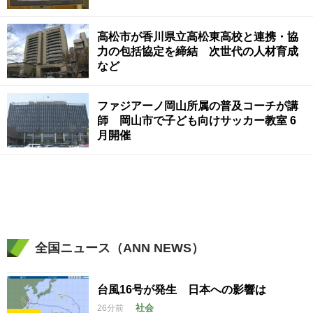
高松市が香川県立高松東高校と連携・協
力の包括協定を締結 次世代の人材育成
など
ファジアーノ岡山所属の普及コーチが講
師 岡山市で子ども向けサッカー教室 6
月開催
全国ニュース（ANN NEWS）
台風16号が発生 日本への影響は
社会
26分前