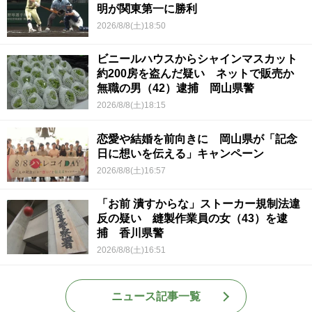
明が関東第一に勝利
2026/8/8(土)18:50
ビニールハウスからシャインマスカット
約200房を盗んだ疑い ネットで販売か
無職の男（42）逮捕 岡山県警
2026/8/8(土)18:15
恋愛や結婚を前向きに 岡山県が「記念
日に想いを伝える」キャンペーン
2026/8/8(土)16:57
「お前 潰すからな」ストーカー規制法違
反の疑い 縫製作業員の女（43）を逮
捕 香川県警
2026/8/8(土)16:51
ニュース記事一覧