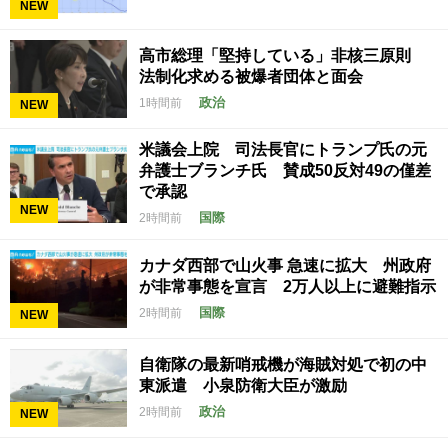
NEW
高市総理「堅持している」非核三原則
法制化求める被爆者団体と面会
政治
1時間前
NEW
米議会上院 司法長官にトランプ氏の元
弁護士ブランチ氏 賛成50反対49の僅差
で承認
NEW
国際
2時間前
カナダ西部で山火事 急速に拡大 州政府
が非常事態を宣言 2万人以上に避難指示
国際
2時間前
NEW
自衛隊の最新哨戒機が海賊対処で初の中
東派遣 小泉防衛大臣が激励
政治
2時間前
NEW