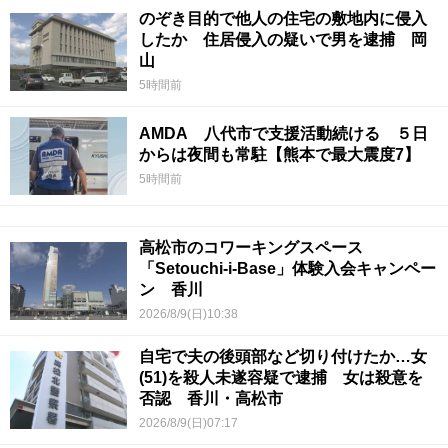
のぞき目的で他人の住宅の敷地内に侵入
したか 住居侵入の疑いで男を逮捕 岡
山
5時間前
AMDA 八代市で支援活動続ける ５日
からは夜間も常駐【熊本で最大震度7】
5時間前
高松市のコワーキングスペース
「Setouchi-i-Base」体験入会キャンペー
ン 香川
2026/8/9(日)10:38
自宅で夫の後頭部など切り付けたか…女
(51)を殺人未遂容疑で逮捕 女は殺意を
否認 香川・高松市
2026/8/9(日)07:17