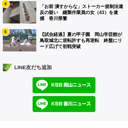
4
「お前 潰すからな」ストーカー規制法違
反の疑い 縫製作業員の女（43）を逮
捕 香川県警
5
【試合経過】夏の甲子園 岡山学芸館が
鳥取城北に逆転許すも再逆転 終盤にリ
ード広げて初戦突破
LINE友だち追加