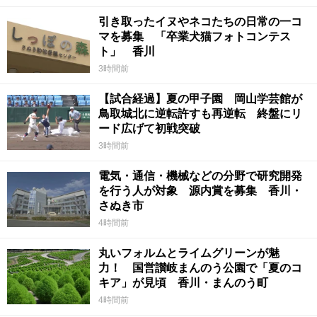
引き取ったイヌやネコたちの日常の一コ
マを募集 「卒業犬猫フォトコンテス
ト」 香川
3時間前
【試合経過】夏の甲子園 岡山学芸館が
鳥取城北に逆転許すも再逆転 終盤にリ
ード広げて初戦突破
3時間前
電気・通信・機械などの分野で研究開発
を行う人が対象 源内賞を募集 香川・
さぬき市
4時間前
丸いフォルムとライムグリーンが魅
力！ 国営讃岐まんのう公園で「夏のコ
キア」が見頃 香川・まんのう町
4時間前