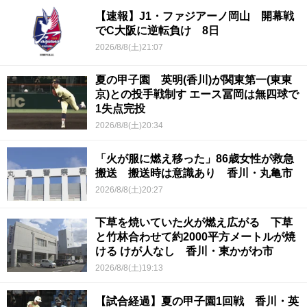
【速報】J1・ファジアーノ岡山 開幕戦
でC大阪に逆転負け 8日
2026/8/8(土)21:07
夏の甲子園 英明(香川)が関東第一(東東
京)との投手戦制す エース冨岡は無四球で
1失点完投
2026/8/8(土)20:34
「火が服に燃え移った」86歳女性が救急
搬送 搬送時は意識あり 香川・丸亀市
2026/8/8(土)20:27
下草を焼いていた火が燃え広がる 下草
と竹林合わせて約2000平方メートルが焼
ける けが人なし 香川・東かがわ市
2026/8/8(土)19:13
【試合経過】夏の甲子園1回戦 香川・英