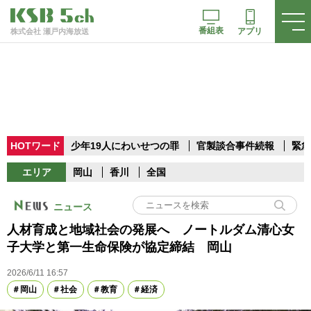
番組表
アプリ
株式会社 瀬戸内海放送
HOTワード
少年19人にわいせつの罪
官製談合事件続報
緊急
エリア
岡山
香川
全国
ニュース
人材育成と地域社会の発展へ ノートルダム清心女
子大学と第一生命保険が協定締結 岡山
2026/6/11 16:57
岡山
社会
教育
経済