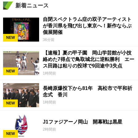
新着ニュース
自閉スペクトラム症の双子アーティスト
が香川県を飛び出し東京へ！新作ならぶ
個展開催
NEW
36分前
【速報】夏の甲子園 岡山学芸館が小技
絡めた7得点で鳥取城北に逆転勝利 エー
ス田路は粘りの投球で9回途中3失点
NEW
1時間前
長崎原爆投下から81年 高松市で平和祈
念式 香川
1時間前
NEW
J1ファジアーノ岡山 開幕戦は黒星
2時間前
NEW