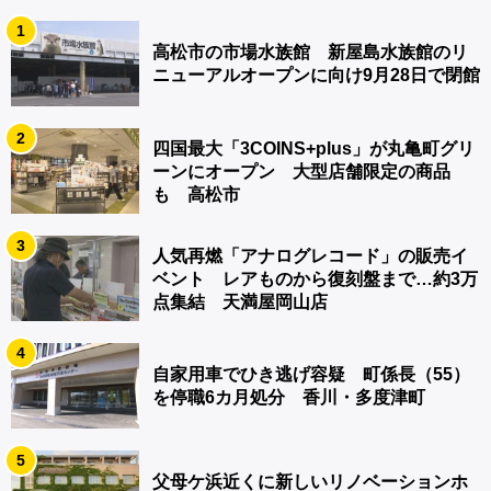
1
高松市の市場水族館 新屋島水族館のリ
ニューアルオープンに向け9月28日で閉館
2
四国最大「3COINS+plus」が丸亀町グリ
ーンにオープン 大型店舗限定の商品
も 高松市
3
人気再燃「アナログレコード」の販売イ
ベント レアものから復刻盤まで…約3万
点集結 天満屋岡山店
4
自家用車でひき逃げ容疑 町係長（55）
を停職6カ月処分 香川・多度津町
5
父母ケ浜近くに新しいリノベーションホ