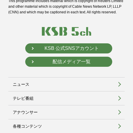
This programme includes material which is copyright of Reuters Limited
and
other material which is copyright of Cable News Network LP, LLLP
(CNN) and
which may be captioned in each text. All rights reserved.
KSB 公式SNSアカウント
配信メディア一覧
ニュース
テレビ番組
アナウンサー
各種コンテンツ