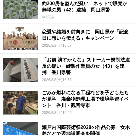
約200房を盗んだ疑い ネットで販売か
無職の男（42）逮捕 岡山県警
5時間前
恋愛や結婚を前向きに 岡山県が「記念
日に想いを伝える」キャンペーン
2026/8/8(土)16:57
「お前 潰すからな」ストーカー規制法違
反の疑い 縫製作業員の女（43）を逮
捕 香川県警
2026/8/8(土)16:51
ごみが燃料になる工程などを子どもたち
が見学 廃棄物処理工場で環境学習イベ
ント 香川・観音寺市
2026/8/8(土)16:29
瀬戸内国際芸術祭2028の作品公募 女木
島などで現地説明会を開催