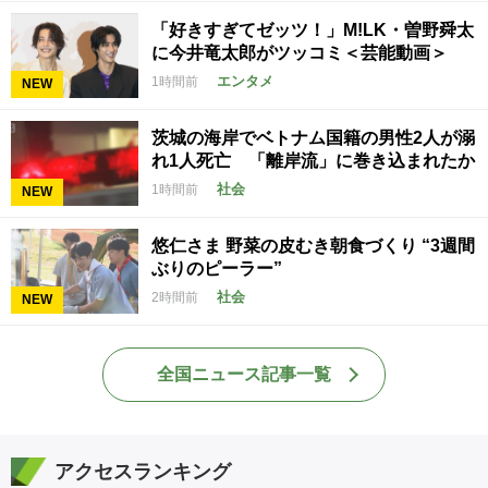
「好きすぎてゼッツ！」M!LK・曽野舜太
に今井竜太郎がツッコミ＜芸能動画＞
エンタメ
1時間前
NEW
茨城の海岸でベトナム国籍の男性2人が溺
れ1人死亡 「離岸流」に巻き込まれたか
社会
1時間前
NEW
悠仁さま 野菜の皮むき朝食づくり “3週間
ぶりのピーラー”
社会
2時間前
NEW
全国ニュース記事一覧
アクセスランキング