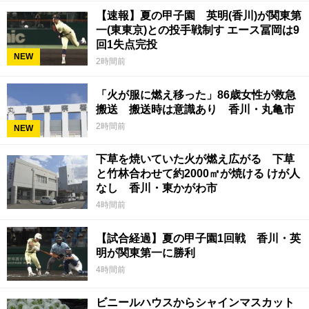
【速報】夏の甲子園 英明(香川)が関東第
一(東東京)との投手戦制す エース冨岡は9
回1失点完投
NEW
2時間前
「火が服に燃え移った」86歳女性が救急
搬送 搬送時は意識あり 香川・丸亀市
2時間前
NEW
下草を焼いていた火が燃え広がる 下草
と竹林合わせて約2000㎡が焼ける けが人
なし 香川・東かがわ市
4時間前
【試合経過】夏の甲子園1回戦 香川・英
明が関東第一に勝利
4時間前
ビニールハウスからシャインマスカット