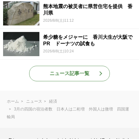
熊本地震の被災者に県営住宅を提供 香
川県
2026/8/8(土)11:12
希少糖をメジャーに 香川大生が大阪で
PR ドーナツの試食も
2026/8/8(土)10:24
ニュース記事一覧
ホーム
ニュース
経済
3月の四国の宿泊者数 日本人は二桁増 外国人は微増 四国運
輸局