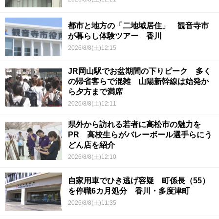
都市と地方の「二地域居住」 観音寺市
が暮らし体験ツアー 香川
2026/8/8(土)12:15
JR岡山駅でお盆期間の下りピーク 多く
の帰省客らで混雑 山陽新幹線は始発か
ら夕方まで満席
2026/8/8(土)12:11
県外から訪れる若者に高松市の魅力を
PR 高校生らがバレーボール選手らにう
どん店を紹介
2026/8/8(土)12:10
自家用車でひき逃げ容疑 町係長（55）
を停職6カ月処分 香川・多度津町
2026/8/8(土)11:35