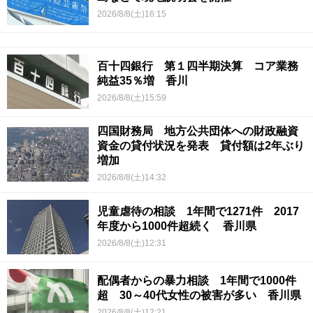
2026/8/8(土)16:15
百十四銀行 第１四半期決算 コア業務
純益35％増 香川
2026/8/8(土)15:59
四国財務局 地方公共団体への財政融資
資金の貸付状況を発表 貸付額は2年ぶり
増加
2026/8/8(土)14:32
児童虐待の相談 1年間で1271件 2017
年度から1000件超続く 香川県
2026/8/8(土)12:31
配偶者からの暴力相談 1年間で1000件
超 30～40代女性の被害が多い 香川県
2026/8/8(土)12:21