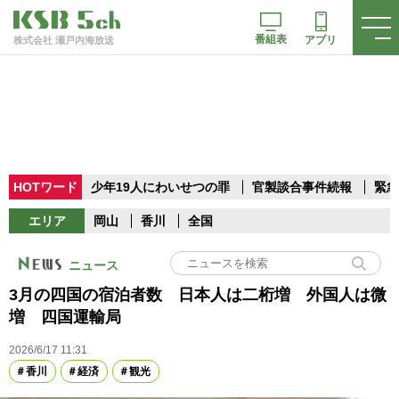
番組表
アプリ
株式会社 瀬戸内海放送
HOTワード
少年19人にわいせつの罪
官製談合事件続報
緊急
エリア
岡山
香川
全国
ニュース
3月の四国の宿泊者数 日本人は二桁増 外国人は微
増 四国運輸局
2026/6/17 11:31
香川
経済
観光