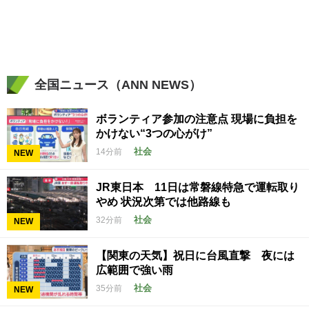
全国ニュース（ANN NEWS）
ボランティア参加の注意点 現場に負担を
かけない“3つの心がけ”
社会
14分前
NEW
JR東日本 11日は常磐線特急で運転取り
やめ 状況次第では他路線も
社会
32分前
NEW
【関東の天気】祝日に台風直撃 夜には
広範囲で強い雨
社会
35分前
NEW