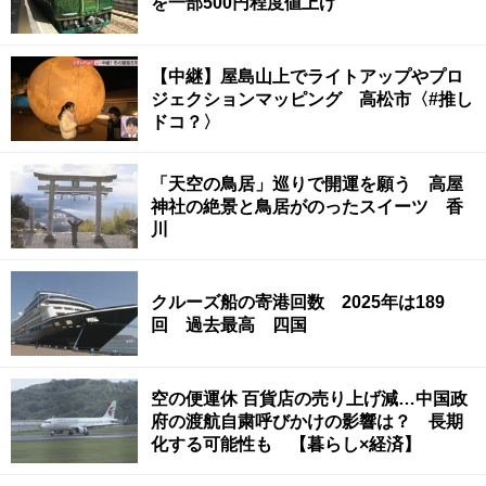
を一部500円程度値上げ
【中継】屋島山上でライトアップやプロ
ジェクションマッピング 高松市〈#推し
ドコ？〉
「天空の鳥居」巡りで開運を願う 高屋
神社の絶景と鳥居がのったスイーツ 香
川
クルーズ船の寄港回数 2025年は189
回 過去最高 四国
空の便運休 百貨店の売り上げ減…中国政
府の渡航自粛呼びかけの影響は？ 長期
化する可能性も 【暮らし×経済】