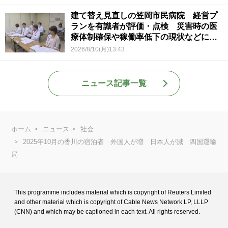
建て替え見直しの笠岡市民病院 経営プ
ランを有識者が評価・点検 災害時の医
療体制確保や稼働率低下の現状などに意
見 岡山
2026/8/10(月)13:43
ニュース記事一覧
ホーム
ニュース
社会
2025年10月の香川の宿泊者 外国人が増 日本人が減 四国運輸
局
This programme includes material which is copyright of Reuters Limited
and
other material which is copyright of Cable News Network LP, LLLP
(CNN) and
which may be captioned in each text. All rights reserved.