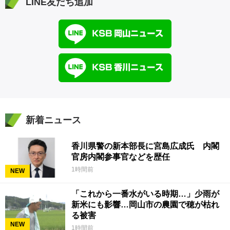
LINE友だち追加
新着ニュース
香川県警の新本部長に宮島広成氏 内閣
官房内閣参事官などを歴任
1時間前
NEW
「これから一番水がいる時期…」少雨が
新米にも影響…岡山市の農園で穂が枯れ
る被害
NEW
1時間前