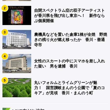
2
自閉スペクトラム症の双子アーティスト
が香川県を飛び出し東京へ！ 新作なら
ぶ個展開催
3
農機具などを置いた倉庫1棟が全焼 野焼
きの残り火が燃え移ったか 香川・善通
寺市
4
女性のスカートの中にスマホを差し入れ
た疑い 男を逮捕 香川
5
丸いフォルムとライムグリーンが魅
力！ 国営讃岐まんのう公園で「夏のコ
キア」が見頃 香川・まんのう町