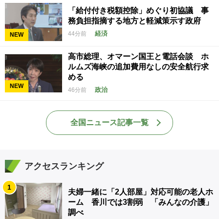
「給付付き税額控除」めぐり初協議 事
務負担指摘する地方と軽減策示す政府
経済
44分前
NEW
高市総理、オマーン国王と電話会談 ホ
ルムズ海峡の追加費用なしの安全航行求
める
NEW
政治
46分前
全国ニュース記事一覧
アクセスランキング
1
夫婦一緒に「2人部屋」対応可能の老人ホ
ーム 香川では3割弱 「みんなの介護」
調べ