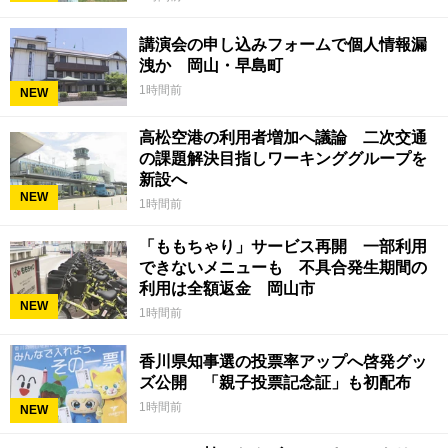
講演会の申し込みフォームで個人情報漏
洩か 岡山・早島町
1時間前
NEW
高松空港の利用者増加へ議論 二次交通
の課題解決目指しワーキンググループを
新設へ
NEW
1時間前
「ももちゃり」サービス再開 一部利用
できないメニューも 不具合発生期間の
利用は全額返金 岡山市
NEW
1時間前
香川県知事選の投票率アップへ啓発グッ
ズ公開 「親子投票記念証」も初配布
1時間前
NEW