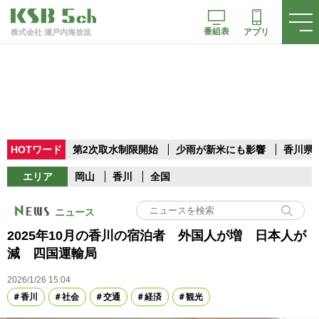
番組表
アプリ
株式会社 瀬戸内海放送
HOTワード
第2次取水制限開始
少雨が新米にも影響
香川県
エリア
岡山
香川
全国
ニュース
2025年10月の香川の宿泊者 外国人が増 日本人が
減 四国運輸局
2026/1/26 15:04
香川
社会
交通
経済
観光