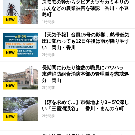
スモモの幹からクビアカツヤカミキリの
ふんなどの農業被害を確認 香川・小豆
島町
NEW
1時間前
【天気予報】台風15号の影響…熱帯低気
圧に変わっても12日午後は雨が降りやす
い 岡山・香川
NEW
2時間前
長期間にわたり複数の職員にパワハラ
東備消防組合消防本部の管理職を懲戒処
分 岡山
NEW
2時間前
【涼を求めて…】市街地より3～5℃涼し
い「三霞洞渓谷」 香川・まんのう町
2時間前
NEW