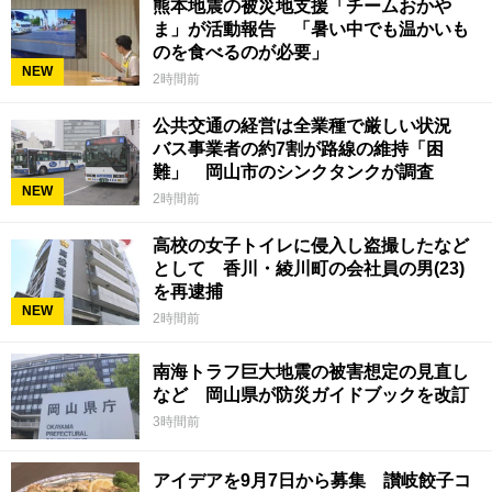
熊本地震の被災地支援「チームおかや
ま」が活動報告 「暑い中でも温かいも
のを食べるのが必要」
NEW
2時間前
公共交通の経営は全業種で厳しい状況
バス事業者の約7割が路線の維持「困
難」 岡山市のシンクタンクが調査
NEW
2時間前
高校の女子トイレに侵入し盗撮したなど
として 香川・綾川町の会社員の男(23)
を再逮捕
NEW
2時間前
南海トラフ巨大地震の被害想定の見直し
など 岡山県が防災ガイドブックを改訂
3時間前
アイデアを9月7日から募集 讃岐餃子コ