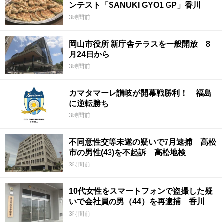
ンテスト「SANUKI GYO1 GP」香川
3時間前
岡山市役所 新庁舎テラスを一般開放 8
月24日から
3時間前
カマタマーレ讃岐が開幕戦勝利！ 福島
に逆転勝ち
3時間前
不同意性交等未遂の疑いで7月逮捕 高松
市の男性(43)を不起訴 高松地検
3時間前
10代女性をスマートフォンで盗撮した疑
いで会社員の男（44）を再逮捕 香川
3時間前