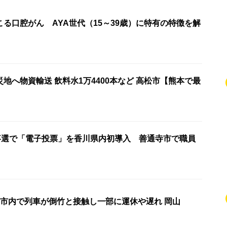
る口腔がん AYA世代（15～39歳）に特有の特徴を解
地へ物資輸送 飲料水1万4400本など 高松市【熊本で最
知事選で「電子投票」を香川県内初導入 善通寺市で職員
JR赤穂線 備前市内で列車が倒竹と接触し一部に運休や遅れ 岡山