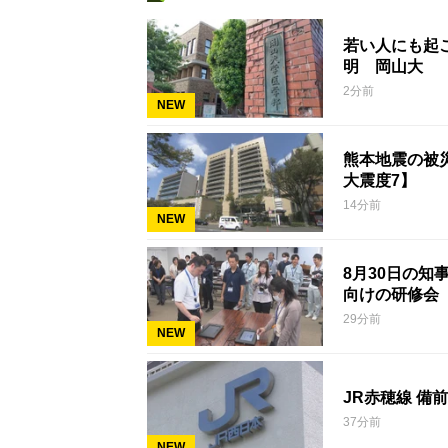
若い人にも起こ
明 岡山大
2分前
NEW
熊本地震の被災
大震度7】
14分前
NEW
8月30日の
向けの研修会
29分前
NEW
37分前
NEW