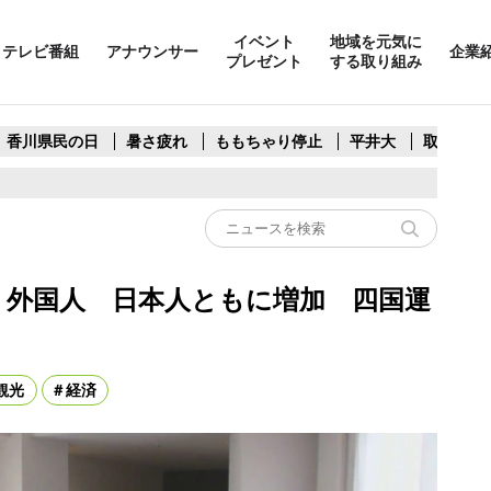
イベント
地域を元気に
テレビ番組
アナウンサー
企業
プレゼント
する取り組み
香川県民の日
暑さ疲れ
ももちゃり停止
平井大
取水制限
者 外国人 日本人ともに増加 四国運
観光
経済