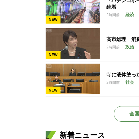
「パチンコホー
続増
経済
2時間前
NEW
高市総理 消
政治
2時間前
NEW
寺に液体塗っ
社会
2時間前
NEW
全
新着ニュース