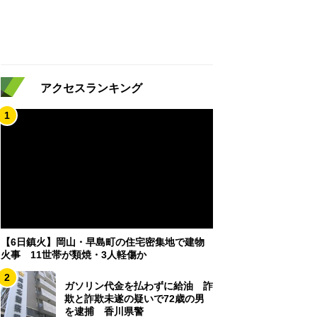
アクセスランキング
1
【6日鎮火】岡山・早島町の住宅密集地で建物
火事 11世帯が類焼・3人軽傷か
2
ガソリン代金を払わずに給油 詐
欺と詐欺未遂の疑いで72歳の男
を逮捕 香川県警