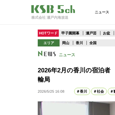
ニュース
株式会社 瀬戸内海放送
HOTワード
甲子園開幕
瀬戸芸
お盆
エリア
岡山
香川
全国
ニュース
2026年2月の香川の宿泊
輸局
2026/5/25 16:08
香川
社会