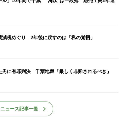
ル」10年間で半減 “淘汰”は一段落 総売上高2年連
費減税めぐり 2年後に戻すのは「私の覚悟」
た男に有罪判決 千葉地裁「厳しく非難されるべき」
国ニュース記事一覧