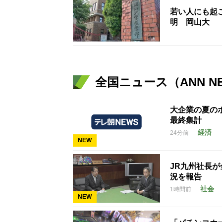
若い人にも起こ
明 岡山大
全国ニュース（ANN N
大企業の夏のボ
最終集計
経済
24分前
NEW
JR九州社長
況を報告
社会
1時間前
NEW