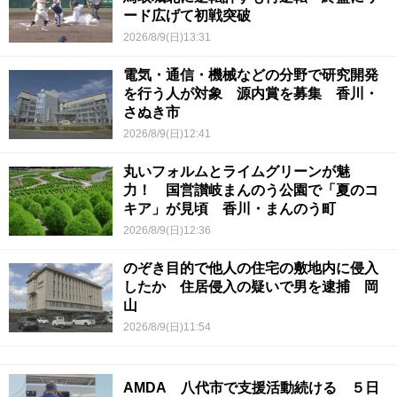
ード広げて初戦突破
2026/8/9(日)13:31
電気・通信・機械などの分野で研究開発
を行う人が対象 源内賞を募集 香川・
さぬき市
2026/8/9(日)12:41
丸いフォルムとライムグリーンが魅
力！ 国営讃岐まんのう公園で「夏のコ
キア」が見頃 香川・まんのう町
2026/8/9(日)12:36
のぞき目的で他人の住宅の敷地内に侵入
したか 住居侵入の疑いで男を逮捕 岡
山
2026/8/9(日)11:54
AMDA 八代市で支援活動続ける ５日