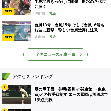
半島地震きっかけに開発 断水の八代市
に届く
NEW
社会
1時間前
台風13号、台風15号 そして台風16号も
お盆に直撃 珍しい台風進路に注意
社会
1時間前
NEW
全国ニュース記事一覧
アクセスランキング
1
夏の甲子園 英明(香川)が関東第一(東東
京)との投手戦制す エース冨岡は無四球で
1失点完投