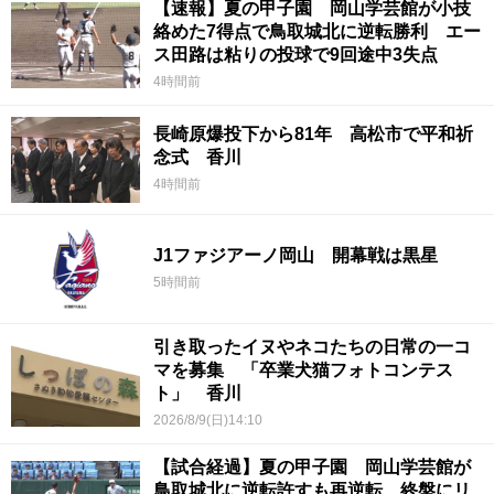
【速報】夏の甲子園 岡山学芸館が小技
絡めた7得点で鳥取城北に逆転勝利 エー
ス田路は粘りの投球で9回途中3失点
4時間前
長崎原爆投下から81年 高松市で平和祈
念式 香川
4時間前
J1ファジアーノ岡山 開幕戦は黒星
5時間前
引き取ったイヌやネコたちの日常の一コ
マを募集 「卒業犬猫フォトコンテス
ト」 香川
2026/8/9(日)14:10
【試合経過】夏の甲子園 岡山学芸館が
鳥取城北に逆転許すも再逆転 終盤にリ