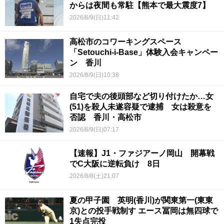
からは夜間も常駐【熊本で最大震度7】
2026/8/9(日)11:42
高松市のコワーキングスペース
「Setouchi-i-Base」体験入会キャンペー
ン 香川
2026/8/9(日)10:38
自宅で夫の後頭部など切り付けたか…女
(51)を殺人未遂容疑で逮捕 女は殺意を
否認 香川・高松市
2026/8/9(日)07:17
【速報】J1・ファジアーノ岡山 開幕戦
でC大阪に逆転負け 8日
2026/8/8(土)21:07
夏の甲子園 英明(香川)が関東第一(東東
京)との投手戦制す エース冨岡は無四球で
1失点完投