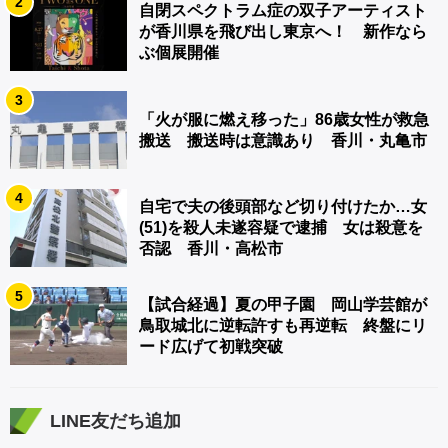
2
自閉スペクトラム症の双子アーティスト
が香川県を飛び出し東京へ！ 新作なら
ぶ個展開催
3
「火が服に燃え移った」86歳女性が救急
搬送 搬送時は意識あり 香川・丸亀市
4
自宅で夫の後頭部など切り付けたか…女
(51)を殺人未遂容疑で逮捕 女は殺意を
否認 香川・高松市
5
【試合経過】夏の甲子園 岡山学芸館が
鳥取城北に逆転許すも再逆転 終盤にリ
ード広げて初戦突破
LINE友だち追加