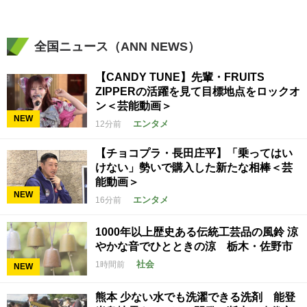
全国ニュース（ANN NEWS）
【CANDY TUNE】先輩・FRUITS
ZIPPERの活躍を見て目標地点をロックオ
ン＜芸能動画＞
NEW
エンタメ
12分前
【チョコプラ・長田庄平】「乗ってはい
けない」勢いで購入した新たな相棒＜芸
能動画＞
NEW
エンタメ
16分前
1000年以上歴史ある伝統工芸品の風鈴 涼
やかな音でひとときの涼 栃木・佐野市
社会
1時間前
NEW
熊本 少ない水でも洗濯できる洗剤 能登