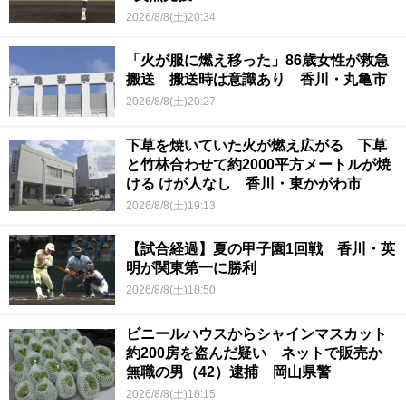
2026/8/8(土)20:34
「火が服に燃え移った」86歳女性が救急
搬送 搬送時は意識あり 香川・丸亀市
2026/8/8(土)20:27
下草を焼いていた火が燃え広がる 下草
と竹林合わせて約2000平方メートルが焼
ける けが人なし 香川・東かがわ市
2026/8/8(土)19:13
【試合経過】夏の甲子園1回戦 香川・英
明が関東第一に勝利
2026/8/8(土)18:50
ビニールハウスからシャインマスカット
約200房を盗んだ疑い ネットで販売か
無職の男（42）逮捕 岡山県警
2026/8/8(土)18:15