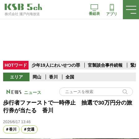
番組表
アプリ
株式会社 瀬戸内海放送
HOTワード
少年19人にわいせつの罪
官製談合事件続報
緊急
エリア
岡山
香川
全国
ニュース
歩行者ファーストで一時停止 抽選で30万円分の旅
行券が当たる 香川
2026/6/17 13:46
香川
交通