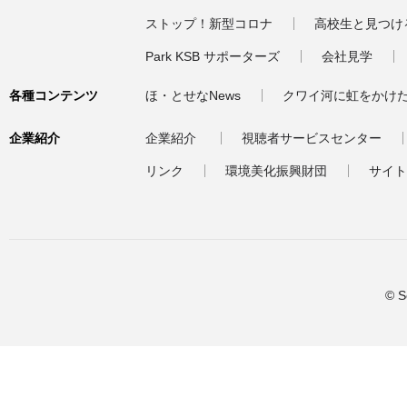
ストップ！新型コロナ
高校生と見つけ
Park KSB サポーターズ
会社見学
各種コンテンツ
ほ・とせなNews
クワイ河に虹をかけ
企業紹介
企業紹介
視聴者サービスセンター
リンク
環境美化振興財団
サイト
© S