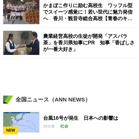
かまぼこ作りに励む高校生 ワッフル型
でスイーツ感覚に！若い世代に魅力発信
へ 香川・観音寺総合高校【青春のキセ
キ】
農業経営高校の生徒が開発「アスパラ
茶」を香川県知事にPR 知事「香ばしさ
が一番大好き」
全国ニュース（ANN NEWS）
台風16号が発生 日本への影響は
社会
26分前
NEW