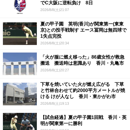
でC大阪に逆転負け 8日
2026/8/8(土)21:07
夏の甲子園 英明(香川)が関東第一(東東
京)との投手戦制す エース冨岡は無四球で
1失点完投
2026/8/8(土)20:34
「火が服に燃え移った」86歳女性が救急
搬送 搬送時は意識あり 香川・丸亀市
2026/8/8(土)20:27
下草を焼いていた火が燃え広がる 下草
と竹林合わせて約2000平方メートルが焼
ける けが人なし 香川・東かがわ市
2026/8/8(土)19:13
【試合経過】夏の甲子園1回戦 香川・英
明が関東第一に勝利