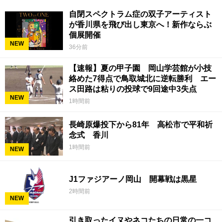
自閉スペクトラム症の双子アーティスト
が香川県を飛び出し東京へ！新作ならぶ
個展開催
NEW
36分前
【速報】夏の甲子園 岡山学芸館が小技
絡めた7得点で鳥取城北に逆転勝利 エー
ス田路は粘りの投球で9回途中3失点
NEW
1時間前
長崎原爆投下から81年 高松市で平和祈
念式 香川
1時間前
NEW
J1ファジアーノ岡山 開幕戦は黒星
2時間前
NEW
引き取ったイヌやネコたちの日常の一コ