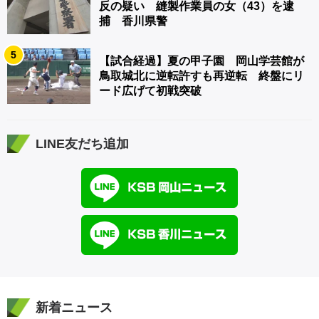
反の疑い 縫製作業員の女（43）を逮
捕 香川県警
5
【試合経過】夏の甲子園 岡山学芸館が
鳥取城北に逆転許すも再逆転 終盤にリ
ード広げて初戦突破
LINE友だち追加
新着ニュース