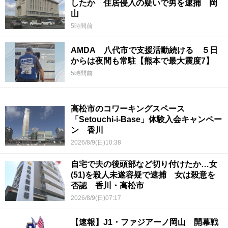
したか 住居侵入の疑いで男を逮捕 岡
山
5時間前
AMDA 八代市で支援活動続ける ５日
からは夜間も常駐【熊本で最大震度7】
5時間前
高松市のコワーキングスペース
「Setouchi-i-Base」体験入会キャンペー
ン 香川
2026/8/9(日)10:38
自宅で夫の後頭部など切り付けたか…女
(51)を殺人未遂容疑で逮捕 女は殺意を
否認 香川・高松市
2026/8/9(日)07:17
【速報】J1・ファジアーノ岡山 開幕戦