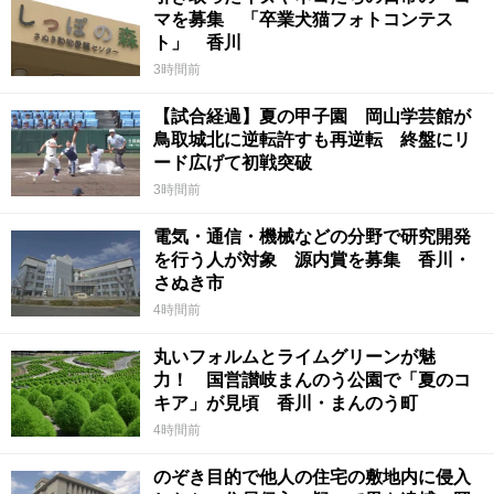
マを募集 「卒業犬猫フォトコンテス
ト」 香川
3時間前
【試合経過】夏の甲子園 岡山学芸館が
鳥取城北に逆転許すも再逆転 終盤にリ
ード広げて初戦突破
3時間前
電気・通信・機械などの分野で研究開発
を行う人が対象 源内賞を募集 香川・
さぬき市
4時間前
丸いフォルムとライムグリーンが魅
力！ 国営讃岐まんのう公園で「夏のコ
キア」が見頃 香川・まんのう町
4時間前
のぞき目的で他人の住宅の敷地内に侵入