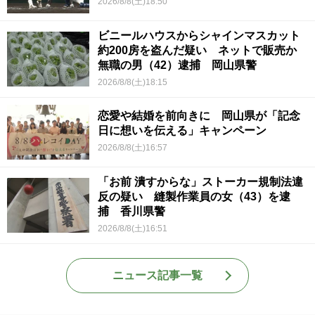
2026/8/8(土)18:50
ビニールハウスからシャインマスカット
約200房を盗んだ疑い ネットで販売か
無職の男（42）逮捕 岡山県警
2026/8/8(土)18:15
恋愛や結婚を前向きに 岡山県が「記念
日に想いを伝える」キャンペーン
2026/8/8(土)16:57
「お前 潰すからな」ストーカー規制法違
反の疑い 縫製作業員の女（43）を逮
捕 香川県警
2026/8/8(土)16:51
ニュース記事一覧