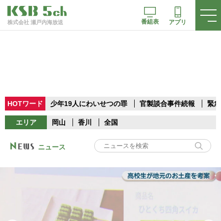
番組表
アプリ
株式会社 瀬戸内海放送
HOTワード
少年19人にわいせつの罪
官製談合事件続報
緊急
エリア
岡山
香川
全国
ニュース