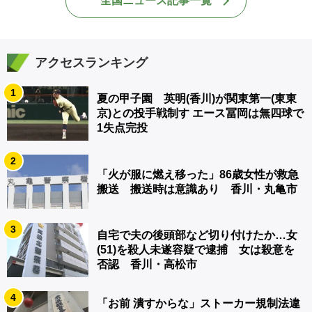
全国ニュース記事一覧
アクセスランキング
1
夏の甲子園 英明(香川)が関東第一(東東
京)との投手戦制す エース冨岡は無四球で
1失点完投
2
「火が服に燃え移った」86歳女性が救急
搬送 搬送時は意識あり 香川・丸亀市
3
自宅で夫の後頭部など切り付けたか…女
(51)を殺人未遂容疑で逮捕 女は殺意を
否認 香川・高松市
4
「お前 潰すからな」ストーカー規制法違