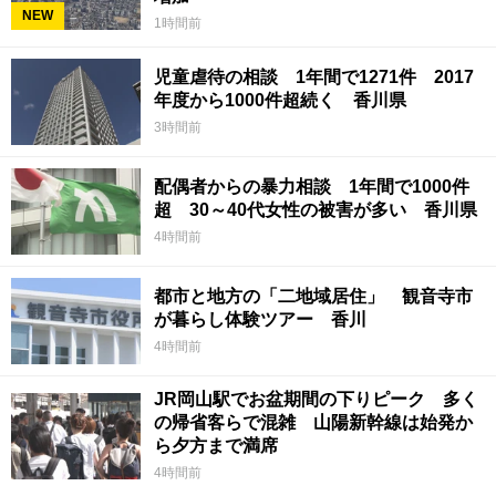
NEW
1時間前
児童虐待の相談 1年間で1271件 2017
年度から1000件超続く 香川県
3時間前
配偶者からの暴力相談 1年間で1000件
超 30～40代女性の被害が多い 香川県
4時間前
都市と地方の「二地域居住」 観音寺市
が暮らし体験ツアー 香川
4時間前
JR岡山駅でお盆期間の下りピーク 多く
の帰省客らで混雑 山陽新幹線は始発か
ら夕方まで満席
4時間前