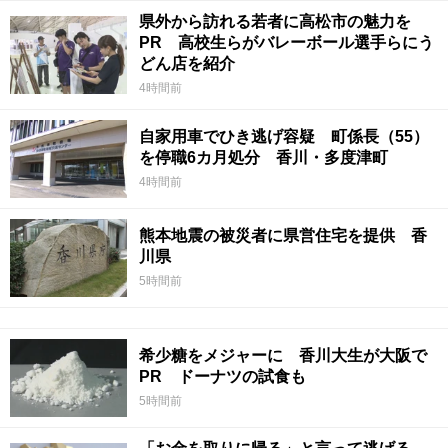
県外から訪れる若者に高松市の魅力を
PR 高校生らがバレーボール選手らにう
どん店を紹介
4時間前
自家用車でひき逃げ容疑 町係長（55）
を停職6カ月処分 香川・多度津町
4時間前
熊本地震の被災者に県営住宅を提供 香
川県
5時間前
希少糖をメジャーに 香川大生が大阪で
PR ドーナツの試食も
5時間前