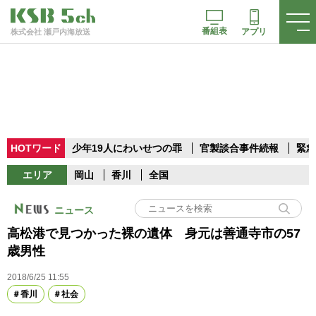
番組表
アプリ
株式会社 瀬戸内海放送
HOTワード
少年19人にわいせつの罪
官製談合事件続報
緊急
エリア
岡山
香川
全国
ニュース
高松港で見つかった裸の遺体 身元は善通寺市の57
歳男性
2018/6/25 11:55
香川
社会