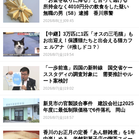
「お金を取りに帰る」と言って逃げる
所持金なく4010円分の飲食をした疑い
無職の男（58）逮捕 香川県警
2026/8/8(土)09:45
【中継】3万匹に1匹「オスの三毛猫」も
お出迎え！保護猫たちと出会える猫カフ
ェ ルアナ〈#推しドコ？〉
2026/8/7(金)19:54
「一歩前進」四国の新幹線 国交省ケー
ススタディの調査対象に 需要推計やル
ート案検討
2026/8/7(金)19:02
新見市の官製談合事件 建設会社は2025
年度に最低制限価格で6件落札 岡山
2026/8/7(金)18:57
香川のお正月の定番「あん餅雑煮」を1年
中楽しめる 老舗和菓子店の喫茶スペー