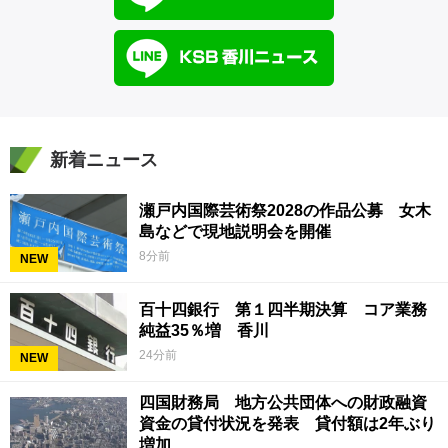
新着ニュース
瀬戸内国際芸術祭2028の作品公募 女木
島などで現地説明会を開催
8分前
NEW
百十四銀行 第１四半期決算 コア業務
純益35％増 香川
24分前
NEW
四国財務局 地方公共団体への財政融資
資金の貸付状況を発表 貸付額は2年ぶり
増加