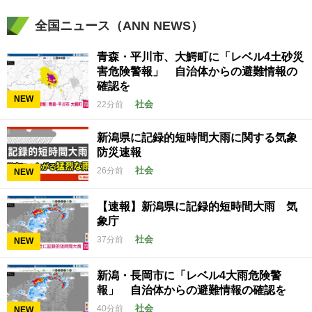
全国ニュース（ANN NEWS）
青森・平川市、大鰐町に「レベル4土砂災
害危険警報」 自治体からの避難情報の
確認を
NEW
社会
22分前
新潟県に記録的短時間大雨に関する気象
防災速報
社会
26分前
NEW
【速報】新潟県に記録的短時間大雨 気
象庁
社会
37分前
NEW
新潟・長岡市に「レベル4大雨危険警
報」 自治体からの避難情報の確認を
社会
40分前
NEW