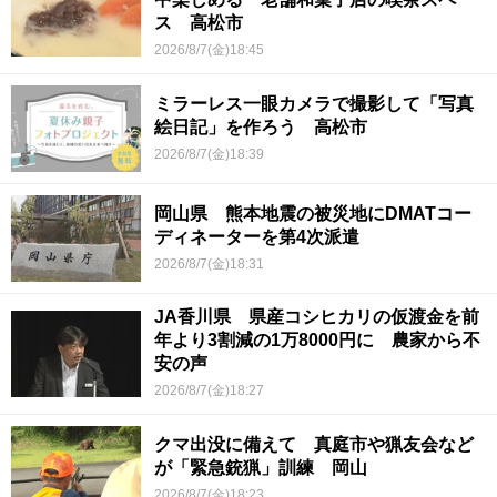
ス 高松市
2026/8/7(金)18:45
ミラーレス一眼カメラで撮影して「写真
絵日記」を作ろう 高松市
2026/8/7(金)18:39
岡山県 熊本地震の被災地にDMATコー
ディネーターを第4次派遣
2026/8/7(金)18:31
JA香川県 県産コシヒカリの仮渡金を前
年より3割減の1万8000円に 農家から不
安の声
2026/8/7(金)18:27
クマ出没に備えて 真庭市や猟友会など
が「緊急銃猟」訓練 岡山
2026/8/7(金)18:23