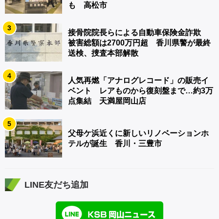
も 高松市
3
接骨院院長らによる自動車保険金詐欺
被害総額は2700万円超 香川県警が最終
送検、捜査本部解散
4
人気再燃「アナログレコード」の販売イ
ベント レアものから復刻盤まで…約3万
点集結 天満屋岡山店
5
父母ケ浜近くに新しいリノベーションホ
テルが誕生 香川・三豊市
LINE友だち追加