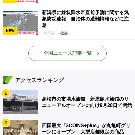
新潟県に線状降水帯直前予測に関する気
象防災速報 自治体の避難情報などに注
意
NEW
社会
1時間前
全国ニュース記事一覧
アクセスランキング
1
高松市の市場水族館 新屋島水族館のリ
ニューアルオープンに向け9月28日で閉館
2
四国最大「3COINS+plus」が丸亀町グリ
ーンにオープン 大型店舗限定の商品