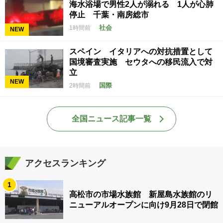
海水浴場で男性2人が溺れる 1人が心肺
停止 千葉・南房総市
社会
1時間前
NEW
スペイン イタリアへの対抗措置として
国境審査実施 セウタへの移民流入で対
立
NEW
国際
2時間前
全国ニュース記事一覧
アクセスランキング
1
高松市の市場水族館 新屋島水族館のリ
ニューアルオープンに向け9月28日で閉館