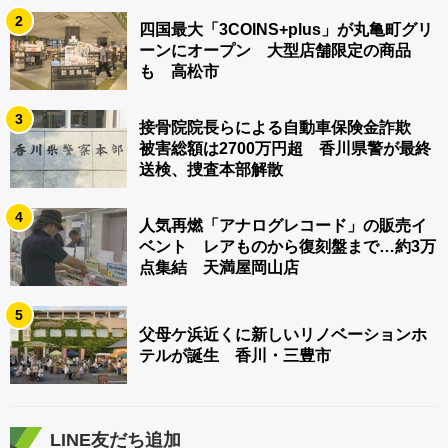
2
四国最大「3COINS+plus」が丸亀町グリ
ーンにオープン 大型店舗限定の商品
も 高松市
3
接骨院院長らによる自動車保険金詐欺
被害総額は2700万円超 香川県警が最終
送検、捜査本部解散
4
人気再燃「アナログレコード」の販売イ
ベント レアものから復刻盤まで…約3万
点集結 天満屋岡山店
5
父母ケ浜近くに新しいリノベーションホ
テルが誕生 香川・三豊市
LINE友だち追加