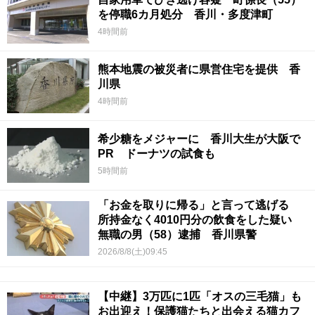
を停職6カ月処分 香川・多度津町
4時間前
熊本地震の被災者に県営住宅を提供 香
川県
4時間前
希少糖をメジャーに 香川大生が大阪で
PR ドーナツの試食も
5時間前
「お金を取りに帰る」と言って逃げる
所持金なく4010円分の飲食をした疑い
無職の男（58）逮捕 香川県警
2026/8/8(土)09:45
【中継】3万匹に1匹「オスの三毛猫」も
お出迎え！保護猫たちと出会える猫カフ