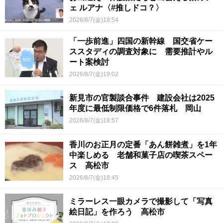
ェ ルアナ〈#推しドコ？〉
2026/8/7(金)19:54
「一歩前進」四国の新幹線 国交省ケー
ススタディの調査対象に 需要推計やル
ート案検討
2026/8/7(金)19:02
新見市の官製談合事件 建設会社は2025
年度に最低制限価格で6件落札 岡山
2026/8/7(金)18:57
香川のお正月の定番「あん餅雑煮」を1年
中楽しめる 老舗和菓子店の喫茶スペー
ス 高松市
2026/8/7(金)18:45
ミラーレス一眼カメラで撮影して「写真
絵日記」を作ろう 高松市