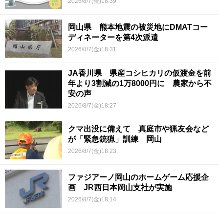
2026/8/7(金)18:39
岡山県 熊本地震の被災地にDMATコー
ディネーターを第4次派遣
2026/8/7(金)18:31
JA香川県 県産コシヒカリの仮渡金を前
年より3割減の1万8000円に 農家から不
安の声
2026/8/7(金)18:27
クマ出没に備えて 真庭市や猟友会など
が「緊急銃猟」訓練 岡山
2026/8/7(金)18:23
ファジアーノ岡山のホームゲーム応援企
画 JR西日本岡山支社が実施
2026/8/7(金)18:14