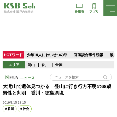
番組表
アプリ
株式会社 瀬戸内海放送
HOTワード
少年19人にわいせつの罪
官製談合事件続報
緊急
エリア
岡山
香川
全国
ニュース
大滝山で遺体見つかる 登山に行き行方不明の68歳
男性と判明 香川・徳島県境
2019/3/15 18:15
香川
社会