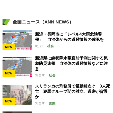
全国ニュース（ANN NEWS）
新潟・長岡市に「レベル4大雨危険警
報」 自治体からの避難情報の確認を
社会
8分前
NEW
新潟県に線状降水帯直前予測に関する気
象防災速報 自治体の避難情報などに注
意
NEW
社会
32分前
スリランカの刑務所で暴動相次ぐ 3人死
亡 犯罪グループ間の対立、過密が背景
か
NEW
国際
33分前