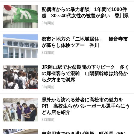
配偶者からの暴力相談 1年間で1000件
超 30～40代女性の被害が多い 香川県
3時間前
都市と地方の「二地域居住」 観音寺市
が暮らし体験ツアー 香川
3時間前
JR岡山駅でお盆期間の下りピーク 多く
の帰省客らで混雑 山陽新幹線は始発か
ら夕方まで満席
3時間前
県外から訪れる若者に高松市の魅力を
PR 高校生らがバレーボール選手らにう
どん店を紹介
3時間前
自家用車でひき逃げ容疑 町係長（55）