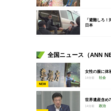
「避難しろ！
日本
全国ニュース（ANN N
女性の服に体
社会
14分前
NEW
世界遺産含め
政治
14分前