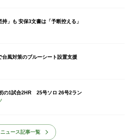
堅持」も 安保3文書は「予断控える」
で台風対策のブルーシート設置支援
の1試合2HR 25号ソロ 26号2ラン
ツ
国ニュース記事一覧