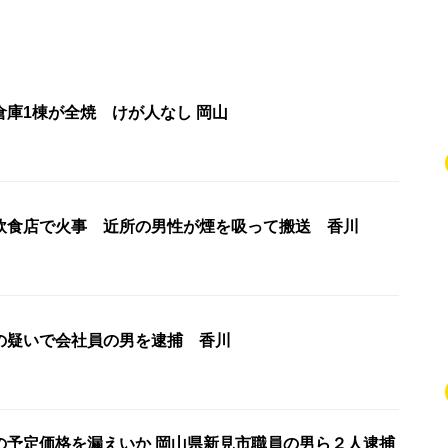
倉庫1棟が全焼 けが人なし 岡山
飲食店で火事 近所の男性が煙を吸って搬送 香川
の疑いで会社員の男を逮捕 香川
の予定価格を漏えいか 岡山県新見市職員の男ら２人逮捕