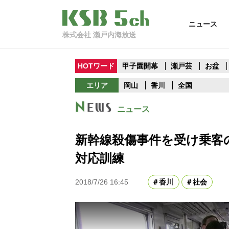
ニュース
株式会社 瀬戸内海放送
HOTワード
甲子園開幕
瀬戸芸
お盆
エリア
岡山
香川
全国
ニュース
新幹線殺傷事件を受け乗客
対応訓練
2018/7/26 16:45
香川
社会