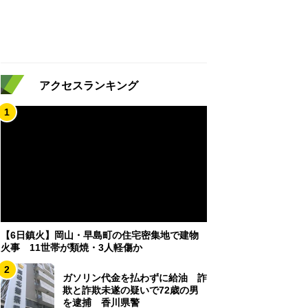
アクセスランキング
1
【6日鎮火】岡山・早島町の住宅密集地で建物
火事 11世帯が類焼・3人軽傷か
2
ガソリン代金を払わずに給油 詐
欺と詐欺未遂の疑いで72歳の男
を逮捕 香川県警