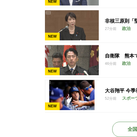
NEW
非核三原則「
政治
27分前
NEW
自衛隊 熊本
政治
46分前
NEW
大谷翔平 今季初
スポー
52分前
NEW
全