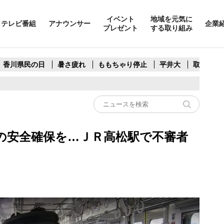
イベント
地域を元気に
テレビ番組
アナウンサー
企業
プレゼント
する取り組み
香川県民の日
暑さ疲れ
ももちゃり停止
平井大
取水制限
の安全確保を…ＪＲ高松駅で不審者