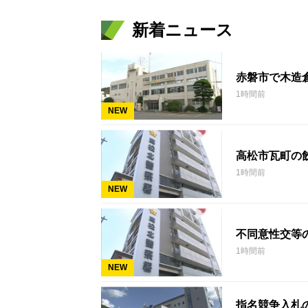
新着ニュース
赤磐市で木造
1時間前
NEW
高松市瓦町の
1時間前
NEW
不同意性交等
1時間前
NEW
指名競争入札