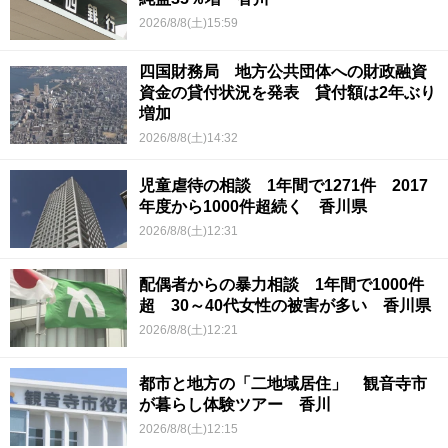
2026/8/8(土)15:59
四国財務局 地方公共団体への財政融資
資金の貸付状況を発表 貸付額は2年ぶり
増加
2026/8/8(土)14:32
児童虐待の相談 1年間で1271件 2017
年度から1000件超続く 香川県
2026/8/8(土)12:31
配偶者からの暴力相談 1年間で1000件
超 30～40代女性の被害が多い 香川県
2026/8/8(土)12:21
都市と地方の「二地域居住」 観音寺市
が暮らし体験ツアー 香川
2026/8/8(土)12:15