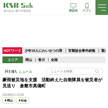
番組表
アプリ
株式会社 瀬戸内海放送
HOTワード
少年19人にわいせつの罪
官製談合事件続報
緊急
エリア
岡山
香川
全国
ニュース
豪雨被災地を支援 活動終えた自衛隊員を被災者が
見送り 倉敷市真備町
2018/8/12 15:05
岡山
社会