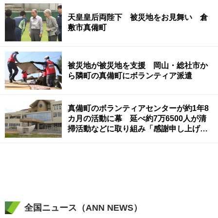
天皇皇后両陛下 被災地をお見舞い 倉
敷市真備町
被災地が被災地を支援 岡山・総社市か
ら隣町の真備町にボランティア派遣
真備町のボランティアセンターが約1年8
カ月の活動に幕 延べ約7万6500人が清
掃活動などに取り組み「感謝申し上げた
い」 岡山・倉敷市
全国ニュース（ANN NEWS）