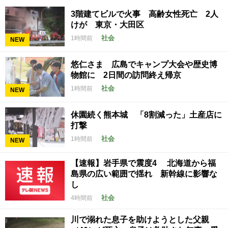
3階建てビルで火事 高齢女性死亡 2人
けが 東京・大田区
社会
1時間前
NEW
悠仁さま 広島でキャンプ大会や歴史博
物館に 2日間の訪問終え帰京
社会
1時間前
NEW
休園続く熊本城 「8割減った」土産店に
打撃
社会
1時間前
NEW
【速報】岩手県で震度4 北海道から福
島県の広い範囲で揺れ 新幹線に影響な
し
社会
4時間前
川で溺れた息子を助けようとした父親