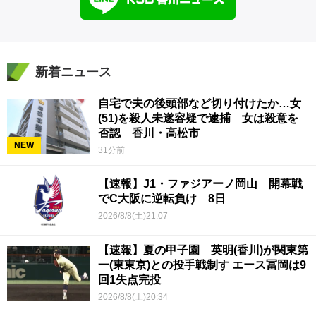
新着ニュース
自宅で夫の後頭部など切り付けたか…女
(51)を殺人未遂容疑で逮捕 女は殺意を
否認 香川・高松市
NEW
31分前
【速報】J1・ファジアーノ岡山 開幕戦
でC大阪に逆転負け 8日
2026/8/8(土)21:07
【速報】夏の甲子園 英明(香川)が関東第
一(東東京)との投手戦制す エース冨岡は9
回1失点完投
2026/8/8(土)20:34