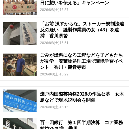
日に想いを伝える」キャンペーン
2026/8/8(土)16:57
「お前 潰すからな」ストーカー規制法違
反の疑い 縫製作業員の女（43）を逮
捕 香川県警
2026/8/8(土)16:51
ごみが燃料になる工程などを子どもたち
が見学 廃棄物処理工場で環境学習イベ
ント 香川・観音寺市
2026/8/8(土)16:29
瀬戸内国際芸術祭2028の作品公募 女木
島などで現地説明会を開催
2026/8/8(土)16:15
百十四銀行 第１四半期決算 コア業務
純益35％増 香川