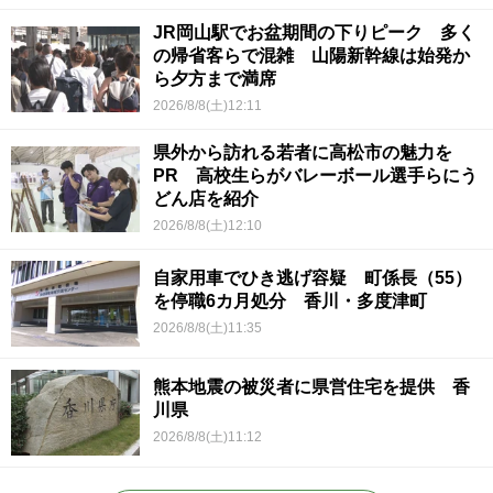
JR岡山駅でお盆期間の下りピーク 多く
の帰省客らで混雑 山陽新幹線は始発か
ら夕方まで満席
2026/8/8(土)12:11
県外から訪れる若者に高松市の魅力を
PR 高校生らがバレーボール選手らにう
どん店を紹介
2026/8/8(土)12:10
自家用車でひき逃げ容疑 町係長（55）
を停職6カ月処分 香川・多度津町
2026/8/8(土)11:35
熊本地震の被災者に県営住宅を提供 香
川県
2026/8/8(土)11:12