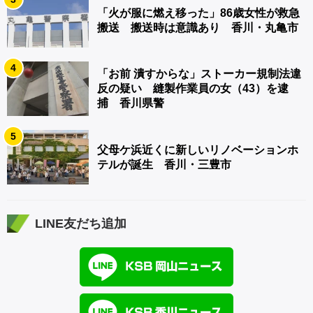
「火が服に燃え移った」86歳女性が救急
搬送 搬送時は意識あり 香川・丸亀市
4
「お前 潰すからな」ストーカー規制法違
反の疑い 縫製作業員の女（43）を逮
捕 香川県警
5
父母ケ浜近くに新しいリノベーションホ
テルが誕生 香川・三豊市
LINE友だち追加