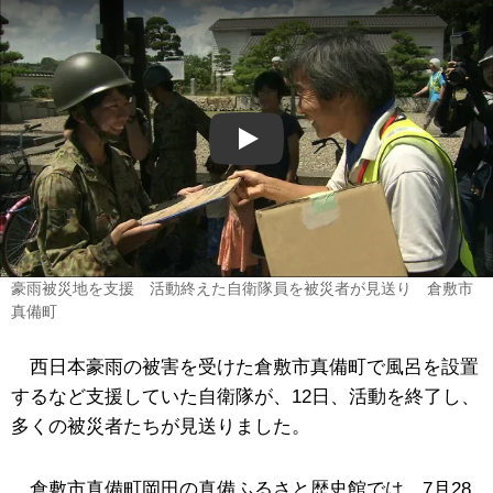
Play
豪雨被災地を支援 活動終えた自衛隊員を被災者が見送り 倉敷市
真備町
西日本豪雨の被害を受けた倉敷市真備町で風呂を設置
するなど支援していた自衛隊が、12日、活動を終了し、
多くの被災者たちが見送りました。
倉敷市真備町岡田の真備ふるさと歴史館では、7月28