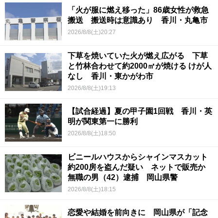
「火が服に燃え移った」86歳女性が救急
搬送 搬送時は意識あり 香川・丸亀市
2026/8/8(土)20:27
下草を焼いていた火が燃え広がる 下草
と竹林合わせて約2000㎡が焼ける けが人
なし 香川・東かがわ市
2026/8/8(土)19:13
【試合経過】夏の甲子園1回戦 香川・英
明が関東第一に勝利
2026/8/8(土)18:50
ビニールハウスからシャインマスカット
約200房を盗んだ疑い ネットで販売か
無職の男（42）逮捕 岡山県警
2026/8/8(土)18:15
恋愛や結婚を前向きに 岡山県が「記念