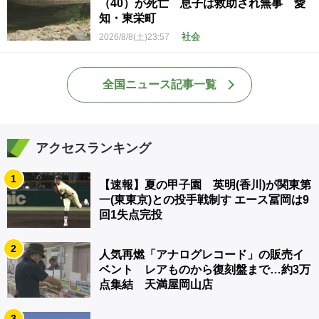
（40）が死亡 息子は救助され無事 愛
知・東栄町
社会
2026/8/8(土)23:57
全国ニュース記事一覧
アクセスランキング
1
【速報】夏の甲子園 英明(香川)が関東第
一(東東京)との投手戦制す エース冨岡は9
回1失点完投
2
人気再燃「アナログレコード」の販売イ
ベント レアものから復刻盤まで…約3万
点集結 天満屋岡山店
3