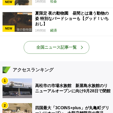
社会
1時間前
NEW
夏限定 夜の動物園 昼間とは違う動物の
姿 特別なバードショーも【グッド！いち
おし】
NEW
経済
1時間前
全国ニュース記事一覧
アクセスランキング
1
高松市の市場水族館 新屋島水族館のリ
ニューアルオープンに向け9月28日で閉館
2
四国最大「3COINS+plus」が丸亀町グリ