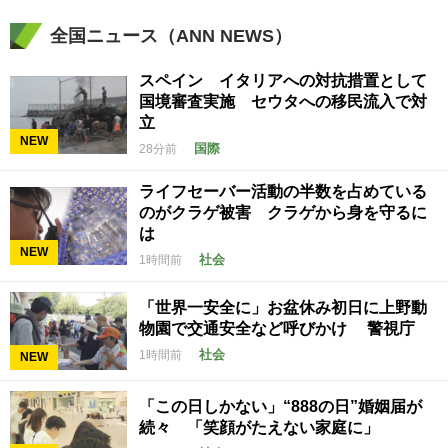
全国ニュース（ANN NEWS）
スペイン イタリアへの対抗措置として
国境審査実施 セウタへの移民流入で対
立
NEW
国際
28分前
ライフセーバー活動の半数を占めている
のがクラゲ被害 クラゲから身を守るに
は
NEW
社会
1時間前
「世界一安全に」お盆休み初日に上野動
物園で交通安全など呼びかけ 警視庁
社会
1時間前
NEW
「この日しかない」“888の日”婚姻届が
続々 「笑顔がたえない家庭に」