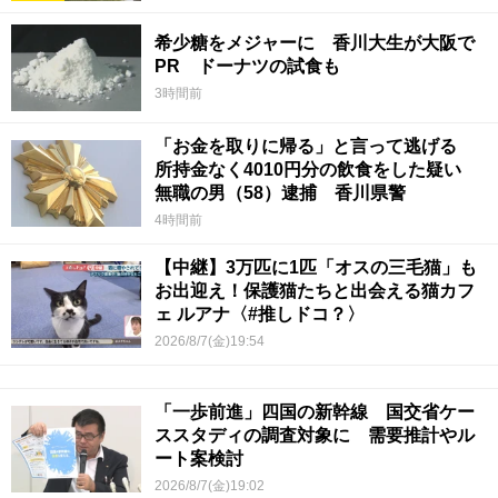
希少糖をメジャーに 香川大生が大阪で
PR ドーナツの試食も
3時間前
「お金を取りに帰る」と言って逃げる
所持金なく4010円分の飲食をした疑い
無職の男（58）逮捕 香川県警
4時間前
【中継】3万匹に1匹「オスの三毛猫」も
お出迎え！保護猫たちと出会える猫カフ
ェ ルアナ〈#推しドコ？〉
2026/8/7(金)19:54
「一歩前進」四国の新幹線 国交省ケー
ススタディの調査対象に 需要推計やル
ート案検討
2026/8/7(金)19:02