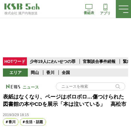
番組表
アプリ
株式会社 瀬戸内海放送
HOTワード
少年19人にわいせつの罪
官製談合事件続報
緊急
エリア
岡山
香川
全国
ニュース
表紙はなくなり、ページはボロボロ…傷つけられた
図書館の本やCDを展示「本は泣いている」 高松市
2019/3/29 18:15
香川
生活・話題