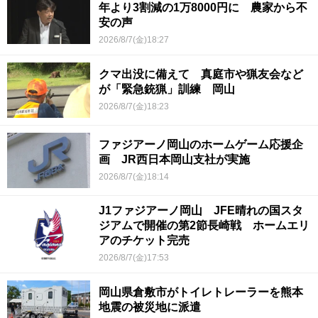
年より3割減の1万8000円に 農家から不
安の声
2026/8/7(金)18:27
クマ出没に備えて 真庭市や猟友会など
が「緊急銃猟」訓練 岡山
2026/8/7(金)18:23
ファジアーノ岡山のホームゲーム応援企
画 JR西日本岡山支社が実施
2026/8/7(金)18:14
J1ファジアーノ岡山 JFE晴れの国スタ
ジアムで開催の第2節長崎戦 ホームエリ
アのチケット完売
2026/8/7(金)17:53
岡山県倉敷市がトイレトレーラーを熊本
地震の被災地に派遣