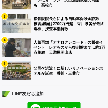
ーンにオープン 大型店舗限定の商品
も 高松市
3
接骨院院長らによる自動車保険金詐欺
被害総額は2700万円超 香川県警が最終
送検、捜査本部解散
4
人気再燃「アナログレコード」の販売イ
ベント レアものから復刻盤まで…約3万
点集結 天満屋岡山店
5
父母ケ浜近くに新しいリノベーションホ
テルが誕生 香川・三豊市
LINE友だち追加