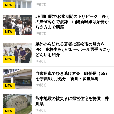
1時間前
NEW
JR岡山駅でお盆期間の下りピーク 多く
の帰省客らで混雑 山陽新幹線は始発か
ら夕方まで満席
NEW
1時間前
県外から訪れる若者に高松市の魅力を
PR 高校生らがバレーボール選手らにう
どん店を紹介
NEW
1時間前
自家用車でひき逃げ容疑 町係長（55）
を停職6カ月処分 香川・多度津町
2時間前
NEW
熊本地震の被災者に県営住宅を提供 香
川県
2時間前
NEW