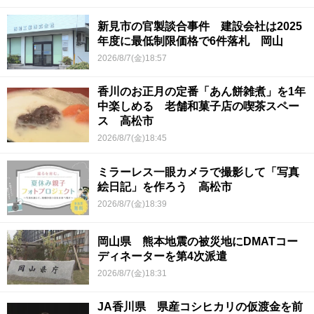
新見市の官製談合事件 建設会社は2025
年度に最低制限価格で6件落札 岡山
2026/8/7(金)18:57
香川のお正月の定番「あん餅雑煮」を1年
中楽しめる 老舗和菓子店の喫茶スペー
ス 高松市
2026/8/7(金)18:45
ミラーレス一眼カメラで撮影して「写真
絵日記」を作ろう 高松市
2026/8/7(金)18:39
岡山県 熊本地震の被災地にDMATコー
ディネーターを第4次派遣
2026/8/7(金)18:31
JA香川県 県産コシヒカリの仮渡金を前