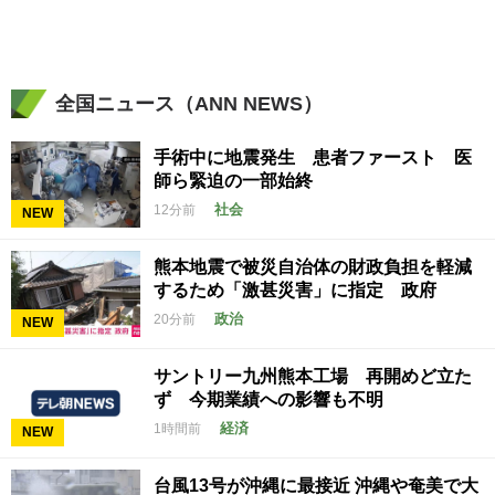
全国ニュース（ANN NEWS）
手術中に地震発生 患者ファースト 医
師ら緊迫の一部始終
社会
12分前
NEW
熊本地震で被災自治体の財政負担を軽減
するため「激甚災害」に指定 政府
政治
20分前
NEW
サントリー九州熊本工場 再開めど立た
ず 今期業績への影響も不明
経済
1時間前
NEW
台風13号が沖縄に最接近 沖縄や奄美で大