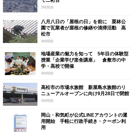
で二桁台
3時間前
八月八日の「屋根の日」を前に 栗林公
園で瓦業者が屋根の修繕や清掃活動 高
松市
4時間前
地場産業の魅力を知って 5年目の体験型
授業「企業学び楽舎講座」 倉敷市の中
学・高校で開催
4時間前
高松市の市場水族館 新屋島水族館のリ
ニューアルオープンに向け9月28日で閉館
4時間前
岡山・和気町が公式LINEアカウントの運
用開始 手軽に行政手続き・クーポン利
用