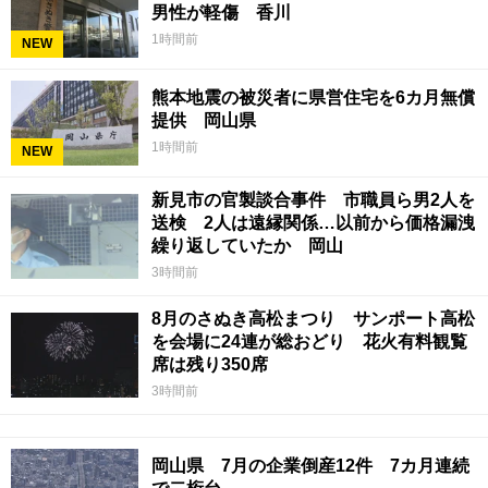
男性が軽傷 香川
1時間前
NEW
熊本地震の被災者に県営住宅を6カ月無償
提供 岡山県
1時間前
NEW
新見市の官製談合事件 市職員ら男2人を
送検 2人は遠縁関係…以前から価格漏洩
繰り返していたか 岡山
3時間前
8月のさぬき高松まつり サンポート高松
を会場に24連が総おどり 花火有料観覧
席は残り350席
3時間前
岡山県 7月の企業倒産12件 7カ月連続