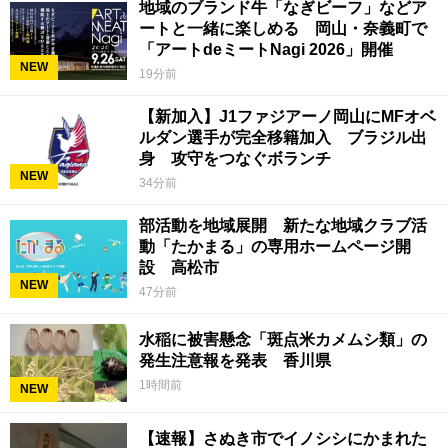
地域のブランド牛「なぎビーフ」などア
ートと一緒に楽しめる 岡山・奈義町で
「アートdeミートNagi 2026」開催
NEW
19分前
【新加入】J1ファジアーノ岡山にMFオベ
ルダン選手が完全移籍加入 ブラジル出
身 攻守をつなぐボランチ
NEW
34分前
部活動を地域展開 新たな地域クラブ活
動「たかまる」の専用ホームページ開
設 高松市
NEW
47分前
水稲に被害懸念「斑点米カメムシ類」の
発生注意報を発表 香川県
1時間前
NEW
【速報】さぬき市でイノシシにかまれた