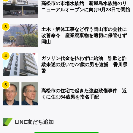
高松市の市場水族館 新屋島水族館のリ
ニューアルオープンに向け9月28日で閉館
3
土木・解体工事など行う岡山市の会社に
改善命令 産業廃棄物を適切に保管せず
岡山
4
ガソリン代金を払わずに給油 詐欺と詐
欺未遂の疑いで72歳の男を逮捕 香川県
警
5
高松市の住宅で起きた強盗致傷事件 近
くに住む64歳男を指名手配
LINE友だち追加