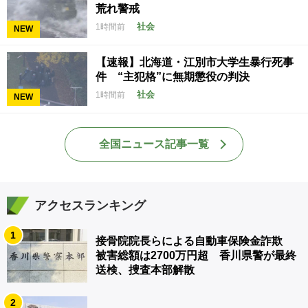
荒れ警戒
社会
1時間前
NEW
【速報】北海道・江別市大学生暴行死事
件 “主犯格”に無期懲役の判決
社会
1時間前
NEW
全国ニュース記事一覧
アクセスランキング
1
接骨院院長らによる自動車保険金詐欺
被害総額は2700万円超 香川県警が最終
送検、捜査本部解散
2