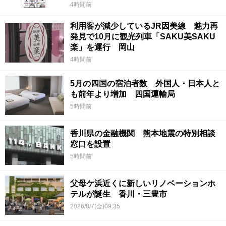
4時間前
利用客が減少しているJR因美線 魅力再
発見で10月に観光列車「SAKU美SAKU
楽」を運行 岡山
4時間前
5月の四国の宿泊者数 外国人・日本人と
も前年より増加 四国運輸局
5時間前
香川県の金融機関 熊本地震の特別相談
窓口を設置
5時間前
父母ケ浜近くに新しいリノベーションホ
テルが誕生 香川・三豊市
2026/8/7(金)09:35