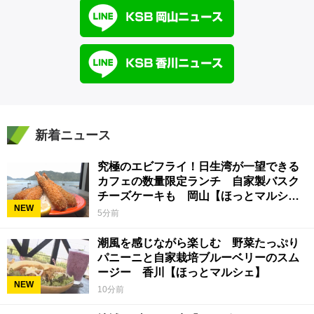
新着ニュース
究極のエビフライ！日生湾が一望できる
カフェの数量限定ランチ 自家製バスク
チーズケーキも 岡山【ほっとマルシ
NEW
ェ】
5分前
潮風を感じながら楽しむ 野菜たっぷり
パニーニと自家栽培ブルーベリーのスム
ージー 香川【ほっとマルシェ】
NEW
10分前