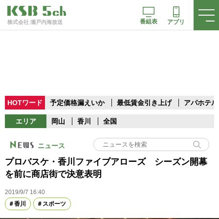
番組表
アプリ
株式会社 瀬戸内海放送
HOTワード
予定価格漏えいか
最低賃金引き上げ
アパホテル
エリア
岡山
香川
全国
ニュース
プロバスケ・香川ファイブアローズ シーズン開幕
を前に商店街で決意表明
2019/9/7 16:40
香川
スポーツ