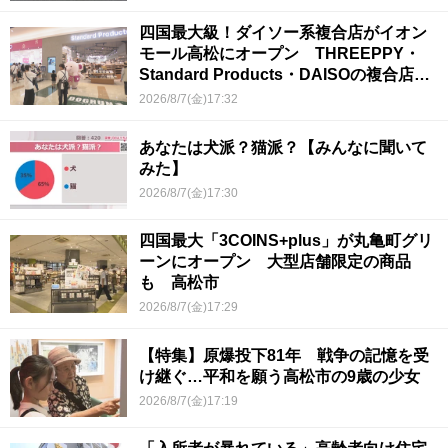
四国最大級！ダイソー系複合店がイオン
モール高松にオープン THREEPPY・
Standard Products・DAISOの複合店は
香川県初
2026/8/7(金)17:32
あなたは犬派？猫派？【みんなに聞いて
みた】
2026/8/7(金)17:30
四国最大「3COINS+plus」が丸亀町グリ
ーンにオープン 大型店舗限定の商品
も 高松市
2026/8/7(金)17:29
【特集】原爆投下81年 戦争の記憶を受
け継ぐ…平和を願う高松市の9歳の少女
2026/8/7(金)17:19