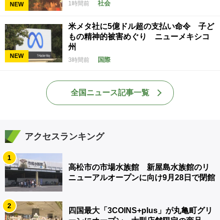
社会
1時間前
NEW
米メタ社に5億ドル超の支払い命令 子ど
もの精神的被害めぐり ニューメキシコ
州
NEW
国際
3時間前
全国ニュース記事一覧
アクセスランキング
1
高松市の市場水族館 新屋島水族館のリ
ニューアルオープンに向け9月28日で閉館
2
四国最大「3COINS+plus」が丸亀町グリ