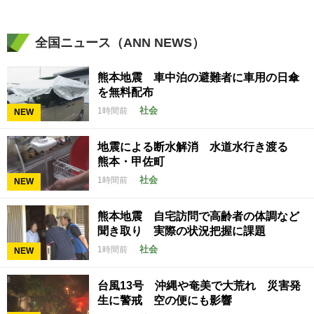
全国ニュース（ANN NEWS）
熊本地震 車中泊の避難者に車用の日傘
を無料配布
社会
1時間前
NEW
地震による断水解消 水道水行き渡る
熊本・甲佐町
社会
1時間前
NEW
熊本地震 自宅訪問で高齢者の体調など
聞き取り 実際の状況把握に課題
社会
1時間前
NEW
台風13号 沖縄や奄美で大荒れ 災害発
生に警戒 空の便にも影響