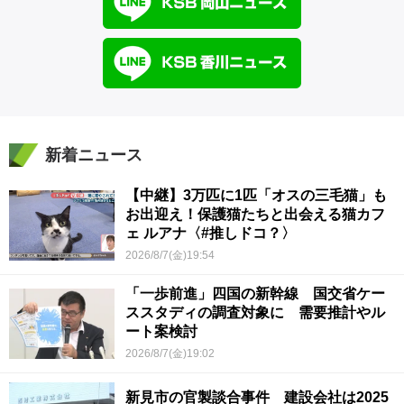
新着ニュース
【中継】3万匹に1匹「オスの三毛猫」も
お出迎え！保護猫たちと出会える猫カフ
ェ ルアナ〈#推しドコ？〉
2026/8/7(金)19:54
「一歩前進」四国の新幹線 国交省ケー
ススタディの調査対象に 需要推計やル
ート案検討
2026/8/7(金)19:02
新見市の官製談合事件 建設会社は2025