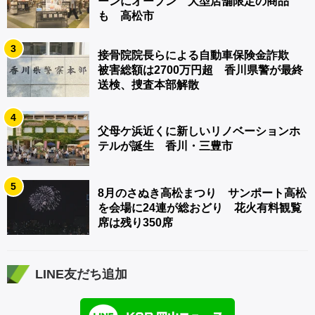
ーンにオープン 大型店舗限定の商品
も 高松市
3
接骨院院長らによる自動車保険金詐欺
被害総額は2700万円超 香川県警が最終
送検、捜査本部解散
4
父母ケ浜近くに新しいリノベーションホ
テルが誕生 香川・三豊市
5
8月のさぬき高松まつり サンポート高松
を会場に24連が総おどり 花火有料観覧
席は残り350席
LINE友だち追加