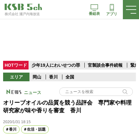
番組表
アプリ
株式会社 瀬戸内海放送
HOTワード
少年19人にわいせつの罪
官製談合事件続報
緊急
エリア
岡山
香川
全国
ニュース
オリーブオイルの品質を競う品評会 専門家や料理
研究家が味や香りを審査 香川
2020/1/31 18:15
香川
生活・話題