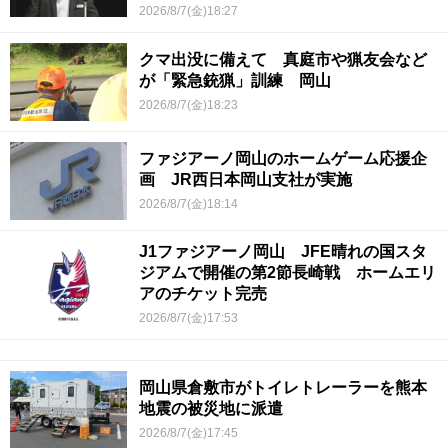
2026/8/7(金)18:27
クマ出没に備えて 真庭市や猟友会など
が「緊急銃猟」訓練 岡山
2026/8/7(金)18:23
ファジアーノ岡山のホームゲーム応援企
画 JR西日本岡山支社が実施
2026/8/7(金)18:14
J1ファジアーノ岡山 JFE晴れの国スタ
ジアムで開催の第2節長崎戦 ホームエリ
アのチケット完売
2026/8/7(金)17:53
岡山県倉敷市がトイレトレーラーを熊本
地震の被災地に派遣
2026/8/7(金)17:45