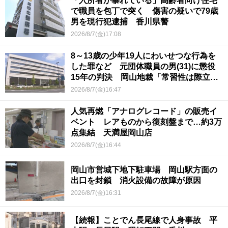
「入所者が暴れている」高齢者向け住宅
で職員を包丁で突く 傷害の疑いで79歳
男を現行犯逮捕 香川県警
2026/8/7(金)17:08
8～13歳の少年19人にわいせつな行為を
した罪など 元団体職員の男(31)に懲役
15年の判決 岡山地裁「常習性は際立っ
ていて被害結果も非常に重い」
2026/8/7(金)16:47
人気再燃「アナログレコード」の販売イ
ベント レアものから復刻盤まで…約3万
点集結 天満屋岡山店
2026/8/7(金)16:44
岡山市営城下地下駐車場 岡山駅方面の
出口を封鎖 消火設備の故障が原因
2026/8/7(金)16:31
【続報】ことでん長尾線で人身事故 平