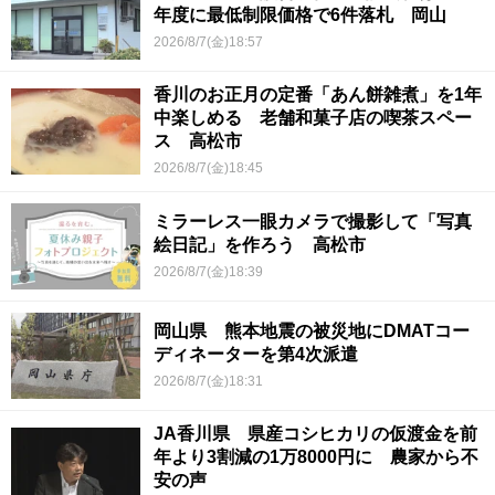
年度に最低制限価格で6件落札 岡山
2026/8/7(金)18:57
香川のお正月の定番「あん餅雑煮」を1年
中楽しめる 老舗和菓子店の喫茶スペー
ス 高松市
2026/8/7(金)18:45
ミラーレス一眼カメラで撮影して「写真
絵日記」を作ろう 高松市
2026/8/7(金)18:39
岡山県 熊本地震の被災地にDMATコー
ディネーターを第4次派遣
2026/8/7(金)18:31
JA香川県 県産コシヒカリの仮渡金を前
年より3割減の1万8000円に 農家から不
安の声