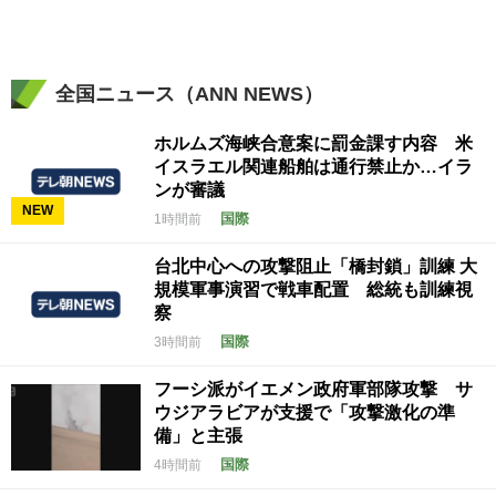
全国ニュース（ANN NEWS）
ホルムズ海峡合意案に罰金課す内容 米
イスラエル関連船舶は通行禁止か…イラ
ンが審議
NEW
国際
1時間前
台北中心への攻撃阻止「橋封鎖」訓練 大
規模軍事演習で戦車配置 総統も訓練視
察
国際
3時間前
フーシ派がイエメン政府軍部隊攻撃 サ
ウジアラビアが支援で「攻撃激化の準
備」と主張
国際
4時間前