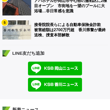
アパホテルが岡山市中心部の激戦区に2棟
目オープン 市街地を一望のプールに大
浴場…非日常感を意識
5
接骨院院長らによる自動車保険金詐欺
被害総額は2700万円超 香川県警が最終
送検、捜査本部解散
LINE友だち追加
新着ニュース