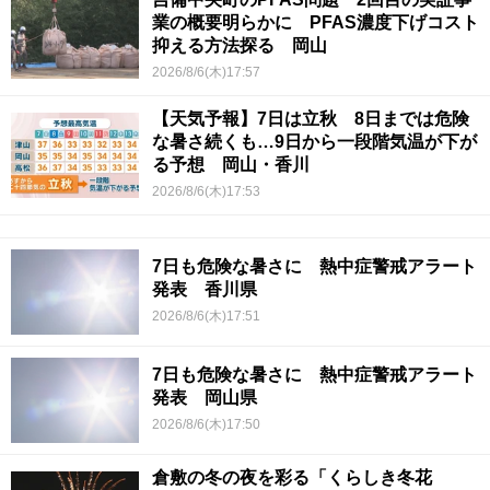
業の概要明らかに PFAS濃度下げコスト
抑える方法探る 岡山
2026/8/6(木)17:57
【天気予報】7日は立秋 8日までは危険
な暑さ続くも…9日から一段階気温が下が
る予想 岡山・香川
2026/8/6(木)17:53
7日も危険な暑さに 熱中症警戒アラート
発表 香川県
2026/8/6(木)17:51
7日も危険な暑さに 熱中症警戒アラート
発表 岡山県
2026/8/6(木)17:50
倉敷の冬の夜を彩る「くらしき冬花