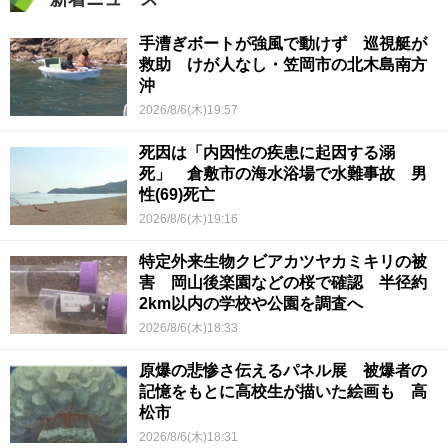
手漕ぎボートが強風で動けず 巡視艇が
救助 けが人なし・笠岡市の北木島南方
沖
2026/8/6(木)19:57
死因は「内因性の疾患に起因する溺
死」 倉敷市の海水浴場で水難事故 男
性(69)死亡
2026/8/6(木)19:16
特定外来生物クビアカツヤカミキリの被
害 岡山後楽園などの桜で確認 半径約
2km以内の学校や公園を調査へ
2026/8/6(木)18:33
原爆の悲惨さ伝えるパネル展 被爆者の
記憶をもとに高校生が描いた絵画も 高
松市
2026/8/6(木)18:31