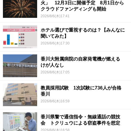
火」 12月3日に開催予定 8月1日から
クラウドファンディングも開始
2026/8/6(木)17:41
ホテル選びで重視するのは？【みんなに
聞いてみた】
2026/8/6(木)17:30
香川大附属病院の自家発電機が燃える
けが人なし
2026/8/6(木)17:05
教員採用試験 1次試験に736人が合格
香川
2026/8/6(木)16:59
香川県警で通信指令・無線通話の競技
会 トクリュウによる窃盗事件を想定
2026/8/6(木)16:58