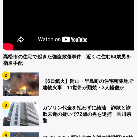
高松市の住宅で起きた強盗致傷事件 近くに住む64歳男を
指名手配
2
【6日鎮火】岡山・早島町の住宅密集地で
建物火事 11世帯が類焼・3人軽傷か
3
ガソリン代金を払わずに給油 詐欺と詐
欺未遂の疑いで72歳の男を逮捕 香川県
警
4