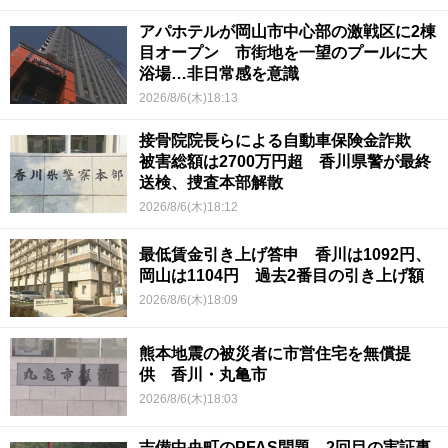
アパホテルが岡山市中心部の激戦区に2棟
目オープン 市街地を一望のプールに大
浴場…非日常感を意識
2026/8/6(木)18:13
接骨院院長らによる自動車保険金詐欺
被害総額は2700万円超 香川県警が最終
送検、捜査本部解散
2026/8/6(木)18:12
最低賃金引き上げ答申 香川は1092円、
岡山は1104円 過去2番目の引き上げ額
2026/8/6(木)18:09
熊本地震の被災者に市営住宅を無償提
供 香川・丸亀市
2026/8/6(木)18:03
吉備中央町のPFAS問題 2回目の実証事