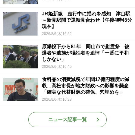
JR姫新線 走行中に揺れを感知 津山駅
～新見駅間で運転見合わせ【午後4時45分
現在】
2026/8/6(木)16:52
原爆投下から81年 岡山市で慰霊祭 被
爆者や遺族が犠牲者を追悼「一番に平和
しかない」
2026/8/6(木)16:45
食料品の消費減税で年間17億円程度の減
収…高松市長が地方財政への影響を懸念
「確実な代替財源の確保、穴埋めを」
2026/8/6(木)16:38
ニュース記事一覧