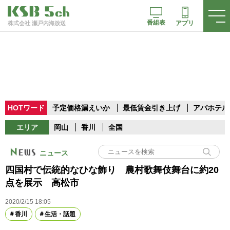
番組表
アプリ
株式会社 瀬戸内海放送
HOTワード
予定価格漏えいか
最低賃金引き上げ
アパホテル
エリア
岡山
香川
全国
ニュース
四国村で伝統的なひな飾り 農村歌舞伎舞台に約20
点を展示 高松市
2020/2/15 18:05
香川
生活・話題