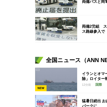
両備バスと岡
両備2労組 
ス路線参入で
全国ニュース（ANN N
イランとオマ
除」ロイター
国際
12分前
NEW
猛暑日続出 
パークに