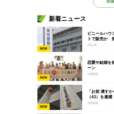
全
新着ニュース
ビニールハウ
トで販売か 
25分前
NEW
恋愛や結婚を
ーン
1時間前
NEW
「お前 潰す
（43）を逮捕
1時間前
NEW