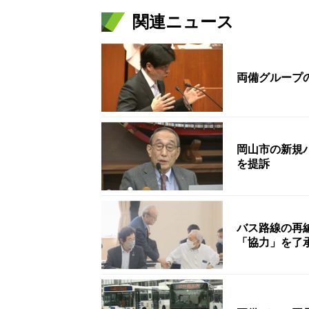
関連ニュース
両備グループ
岡山市の新規
を提訴
バス路線の再
「協力」を了