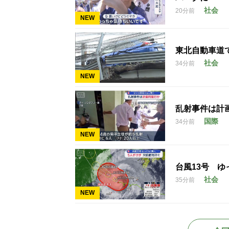
社会
20分前
NEW
東北自動車道
社会
34分前
NEW
乱射事件は計
国際
34分前
NEW
台風13号 
社会
35分前
NEW