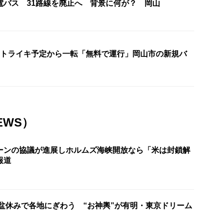
電バス 31路線を廃止へ 背景に何が？ 岡山
ストライキ予定から一転「無料で運行」岡山市の新規バ
EWS）
ーンの協議が進展しホルムズ海峡開放なら「米は封鎖解
報道
お盆休みで各地にぎわう “お神輿”が有明・東京ドリーム