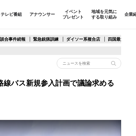
イベント
地域を元気に
テレビ番組
アナウンサー
企業
プレゼント
する取り組み
製談合事件続報
緊急銃猟訓練
ダイソー系複合店
四国最大スリ
路線バス新規参入計画で議論求める