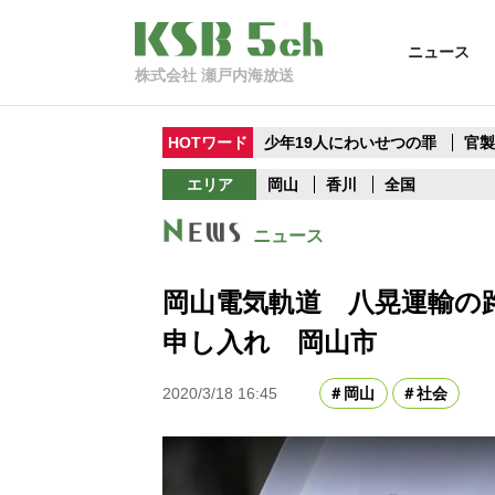
ニュース
株式会社 瀬戸内海放送
HOTワード
少年19人にわいせつの罪
官
エリア
岡山
香川
全国
ニュース
岡山電気軌道 八晃運輸の
申し入れ 岡山市
2020/3/18 16:45
岡山
社会