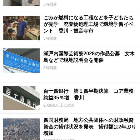
5時間前
ごみが燃料になる工程などを子どもたち
が見学 廃棄物処理工場で環境学習イベ
ント 香川・観音寺市
5時間前
瀬戸内国際芸術祭2028の作品公募 女木
島などで現地説明会を開催
5時間前
百十四銀行 第１四半期決算 コア業務
純益35％増 香川
2026/8/8(土)15:59
四国財務局 地方公共団体への財政融資
資金の貸付状況を発表 貸付額は2年ぶり
増加