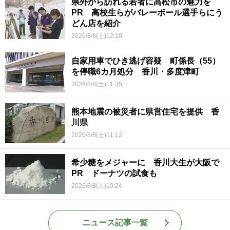
県外から訪れる若者に高松市の魅力を
PR 高校生らがバレーボール選手らにう
どん店を紹介
2026/8/8(土)12:10
自家用車でひき逃げ容疑 町係長（55）
を停職6カ月処分 香川・多度津町
2026/8/8(土)11:35
熊本地震の被災者に県営住宅を提供 香
川県
2026/8/8(土)11:12
希少糖をメジャーに 香川大生が大阪で
PR ドーナツの試食も
2026/8/8(土)10:24
ニュース記事一覧