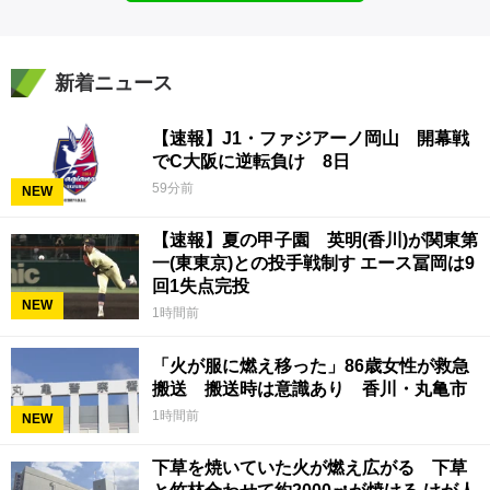
新着ニュース
【速報】J1・ファジアーノ岡山 開幕戦
でC大阪に逆転負け 8日
59分前
NEW
【速報】夏の甲子園 英明(香川)が関東第
一(東東京)との投手戦制す エース冨岡は9
回1失点完投
NEW
1時間前
「火が服に燃え移った」86歳女性が救急
搬送 搬送時は意識あり 香川・丸亀市
1時間前
NEW
下草を焼いていた火が燃え広がる 下草