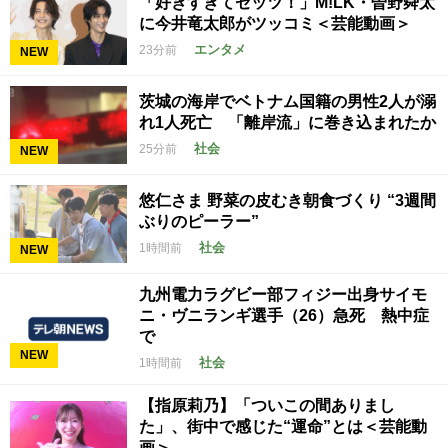
「好きすぎてゼッツ！」M!LK・曽野舜太
に今井竜太郎がツッコミ＜芸能動画＞
エンタメ
23分前
NEW
茨城の海岸でベトナム国籍の男性2人が溺
れ1人死亡 「離岸流」に巻き込まれたか
社会
25分前
NEW
悠仁さま 野菜の皮むき朝食づくり “3週間
ぶりのピーラー”
社会
1時間前
NEW
九州電力ラグビー部フィジー出身サイモ
ニ・ヴニランギ選手（26）急死 熱中症
で
NEW
社会
1時間前
【指原莉乃】「ついこの間ありまし
た」、街中で感じた“運命”とは＜芸能動
画＞