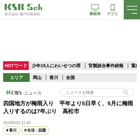
番組表
アプリ
株式会社 瀬戸内海放送
HOTワード
少年19人にわいせつの罪
官製談合事件続報
緊急
エリア
岡山
香川
全国
ニュース
四国地方が梅雨入り 平年より5日早く、5月に梅雨
入りするのは7年ぶり 高松市
2020/5/31 11:40
香川
生活・話題