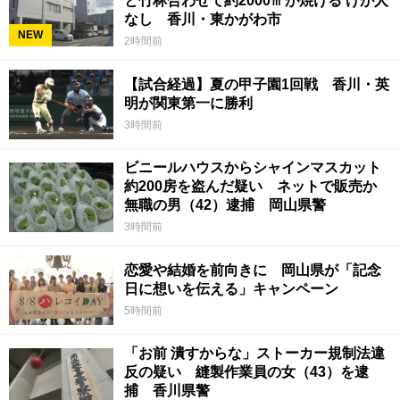
と竹林合わせて約2000㎡が焼ける けが人
なし 香川・東かがわ市
NEW
2時間前
【試合経過】夏の甲子園1回戦 香川・英
明が関東第一に勝利
3時間前
ビニールハウスからシャインマスカット
約200房を盗んだ疑い ネットで販売か
無職の男（42）逮捕 岡山県警
3時間前
恋愛や結婚を前向きに 岡山県が「記念
日に想いを伝える」キャンペーン
5時間前
「お前 潰すからな」ストーカー規制法違
反の疑い 縫製作業員の女（43）を逮
捕 香川県警