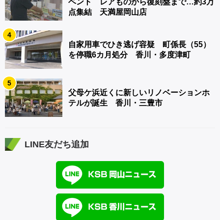
ベント レアものから復刻盤まで…約3万
点集結 天満屋岡山店
4
自家用車でひき逃げ容疑 町係長（55）
を停職6カ月処分 香川・多度津町
5
父母ケ浜近くに新しいリノベーションホ
テルが誕生 香川・三豊市
LINE友だち追加