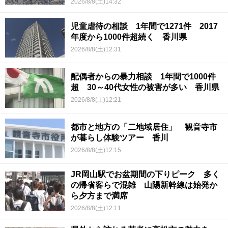
2026/8/8(土)14:32
児童虐待の相談 1年間で1271件 2017
年度から1000件超続く 香川県
2026/8/8(土)12:31
配偶者からの暴力相談 1年間で1000件
超 30～40代女性の被害が多い 香川県
2026/8/8(土)12:21
都市と地方の「二地域居住」 観音寺市
が暮らし体験ツアー 香川
2026/8/8(土)12:15
JR岡山駅でお盆期間の下りピーク 多く
の帰省客らで混雑 山陽新幹線は始発か
ら夕方まで満席
2026/8/8(土)12:11