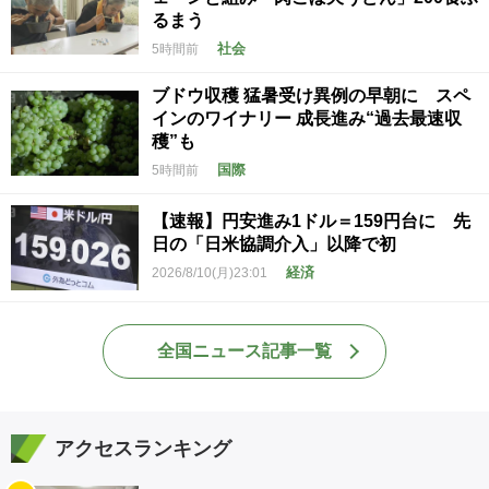
るまう
社会
5時間前
ブドウ収穫 猛暑受け異例の早朝に スペ
インのワイナリー 成長進み“過去最速収
穫”も
国際
5時間前
【速報】円安進み1ドル＝159円台に 先
日の「日米協調介入」以降で初
経済
2026/8/10(月)23:01
全国ニュース記事一覧
アクセスランキング