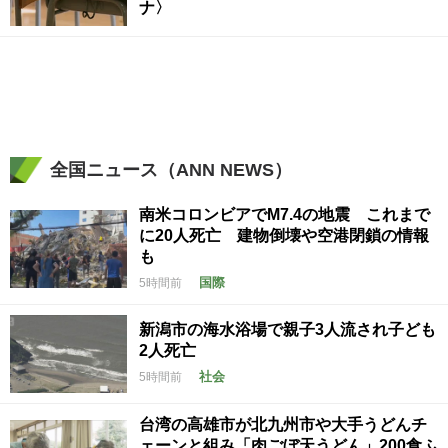
ナ〉
全国ニュース（ANN NEWS）
南米コロンビアでM7.4の地震 これまで
に20人死亡 建物倒壊や空港閉鎖の情報
も
国際
5時間前
新潟市の海水浴場で親子3人流され子ども
2人死亡
社会
5時間前
台湾の高雄市が北九州市や大手うどんチ
ェーンと組み「肉ごぼ天うどん」200食ふ