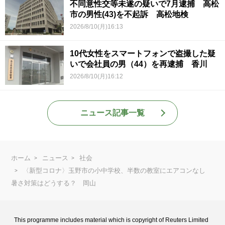
不同意性交等未遂の疑いで7月逮捕 高松
市の男性(43)を不起訴 高松地検
2026/8/10(月)16:13
10代女性をスマートフォンで盗撮した疑
いで会社員の男（44）を再逮捕 香川
2026/8/10(月)16:12
ニュース記事一覧
ホーム
ニュース
社会
〈新型コロナ〉玉野市の小中学校、半数の教室にエアコンなし
暑さ対策はどうする？ 岡山
This programme includes material which is copyright of Reuters Limited