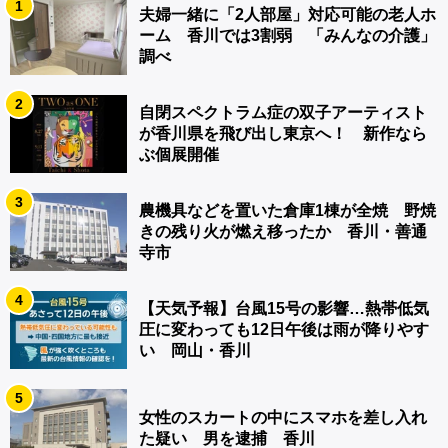
1
夫婦一緒に「2人部屋」対応可能の老人ホ
ーム 香川では3割弱 「みんなの介護」
調べ
2
自閉スペクトラム症の双子アーティスト
が香川県を飛び出し東京へ！ 新作なら
ぶ個展開催
3
農機具などを置いた倉庫1棟が全焼 野焼
きの残り火が燃え移ったか 香川・善通
寺市
4
【天気予報】台風15号の影響…熱帯低気
圧に変わっても12日午後は雨が降りやす
い 岡山・香川
5
女性のスカートの中にスマホを差し入れ
た疑い 男を逮捕 香川