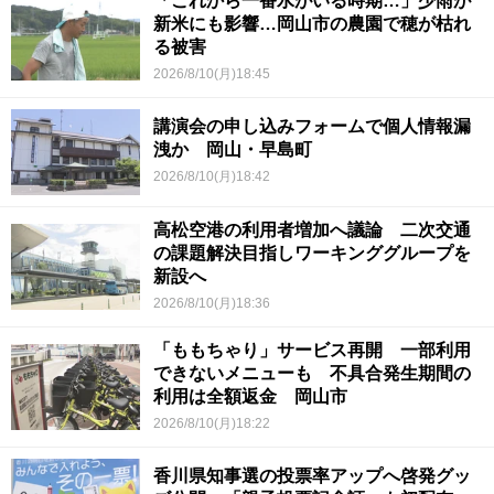
「これから一番水がいる時期…」少雨が
新米にも影響…岡山市の農園で穂が枯れ
る被害
2026/8/10(月)18:45
講演会の申し込みフォームで個人情報漏
洩か 岡山・早島町
2026/8/10(月)18:42
高松空港の利用者増加へ議論 二次交通
の課題解決目指しワーキンググループを
新設へ
2026/8/10(月)18:36
「ももちゃり」サービス再開 一部利用
できないメニューも 不具合発生期間の
利用は全額返金 岡山市
2026/8/10(月)18:22
香川県知事選の投票率アップへ啓発グッ