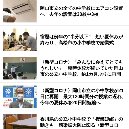
岡山市立の全ての中学校にエアコン設置
へ 去年の設置は38校中3校
宿題は例年の“半分以下” 短い夏休みが
終わり、高松市の小中学校で始業式
〈新型コロナ〉「みんなに会えてとても
うれしい」 臨時休校が続いていた岡山
市の公立小中学校、約1カ月ぶりに再開
〈新型コロナ〉岡山市立の小中学校が21
日に再開 最大120時間分の授業の遅れ、
今年の夏休みを20日間短縮へ
香川県の公立小中学校で「授業短縮」の
動きも 感染拡大防止図る〈新型コロ