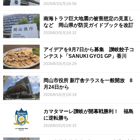
2026/8/10(月)16:56
南海トラフ巨大地震の被害想定の見直し
など 岡山県が防災ガイドブックを改訂
2026/8/10(月)16:32
アイデアを9月7日から募集 讃岐餃子コ
ンテスト「SANUKI GYO1 GP」香川
2026/8/10(月)16:29
岡山市役所 新庁舎テラスを一般開放 8
月24日から
2026/8/10(月)16:18
カマタマーレ讃岐が開幕戦勝利！ 福島
に逆転勝ち
2026/8/10(月)16:15