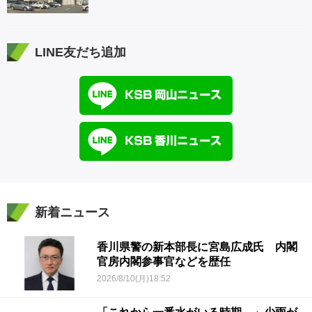
LINE友だち追加
新着ニュース
香川県警の新本部長に宮島広成氏 内閣
官房内閣参事官などを歴任
2026/8/10(月)18:52