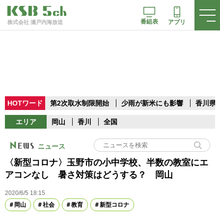
番組表
アプリ
株式会社 瀬戸内海放送
HOTワード
第2次取水制限開始
少雨が新米にも影響
香川県
エリア
岡山
香川
全国
ニュース
〈新型コロナ〉玉野市の小中学校、半数の教室にエ
アコンなし 暑さ対策はどうする？ 岡山
2020/6/5 18:15
岡山
社会
教育
新型コロナ