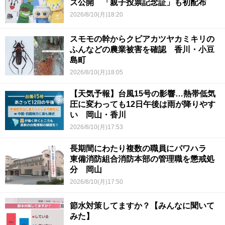
ズ公開 「親子投票記念証」も初配布
2026/8/10(月)18:20
スモモの幹からクビアカツヤカミキリの
ふんなどの農業被害を確認 香川・小豆
島町
2026/8/10(月)18:05
【天気予報】台風15号の影響…熱帯低気
圧に変わっても12日午後は雨が降りやす
い 岡山・香川
2026/8/10(月)17:53
長期間にわたり複数の職員にパワハラ
東備消防組合消防本部の管理職を懲戒処
分 岡山
2026/8/10(月)17:50
節水対策してますか？【みんなに聞いて
みた】