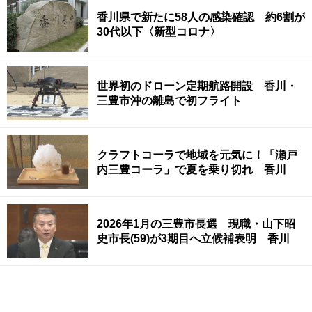
香川県で新たに58人の感染確認 約6割が
30代以下〈新型コロナ〉
世界初のドローン定期航路開設 香川・
三豊市沖の離島で初フライト
クラフトコーラで地域を元気に！「瀬戸
内三豊コーラ」で夏を乗り切れ 香川
2026年1月の三豊市長選 現職・山下昭
史市長(59)が3期目へ立候補表明 香川