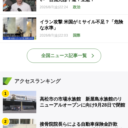
政治
2026/8/7(金)22:24
イラン攻撃 米国がミサイル不足？「危険
な水準」
国際
2026/8/7(金)22:03
全国ニュース記事一覧
アクセスランキング
1
高松市の市場水族館 新屋島水族館のリ
ニューアルオープンに向け9月28日で閉館
2
接骨院院長らによる自動車保険金詐欺