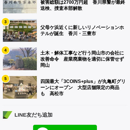
被害総額は2700万円超 香川県警が最終
送検、捜査本部解散
3
父母ケ浜近くに新しいリノベーションホ
テルが誕生 香川・三豊市
4
土木・解体工事など行う岡山市の会社に
改善命令 産業廃棄物を適切に保管せず
岡山
5
四国最大「3COINS+plus」が丸亀町グリ
ーンにオープン 大型店舗限定の商品
も 高松市
LINE友だち追加