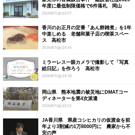
年度に最低制限価格で6件落札 岡山
2026/8/7(金)18:57
香川のお正月の定番「あん餅雑煮」を1年
中楽しめる 老舗和菓子店の喫茶スペー
ス 高松市
2026/8/7(金)18:45
ミラーレス一眼カメラで撮影して「写真
絵日記」を作ろう 高松市
2026/8/7(金)18:39
岡山県 熊本地震の被災地にDMATコー
ディネーターを第4次派遣
2026/8/7(金)18:31
JA香川県 県産コシヒカリの仮渡金を前
年より3割減の1万8000円に 農家から不
安の声