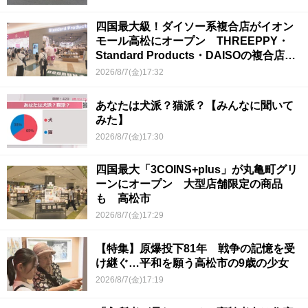
四国最大級！ダイソー系複合店がイオン
モール高松にオープン THREEPPY・
Standard Products・DAISOの複合店は
香川県初
2026/8/7(金)17:32
あなたは犬派？猫派？【みんなに聞いて
みた】
2026/8/7(金)17:30
四国最大「3COINS+plus」が丸亀町グリ
ーンにオープン 大型店舗限定の商品
も 高松市
2026/8/7(金)17:29
【特集】原爆投下81年 戦争の記憶を受
け継ぐ…平和を願う高松市の9歳の少女
2026/8/7(金)17:19