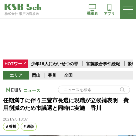
番組表
アプリ
株式会社 瀬戸内海放送
HOTワード
少年19人にわいせつの罪
官製談合事件続報
緊急
エリア
岡山
香川
全国
ニュース
任期満了に伴う三豊市長選に現職が立候補表明 費
用削減のため市議選と同時に実施 香川
2021/9/6 18:37
香川
選挙