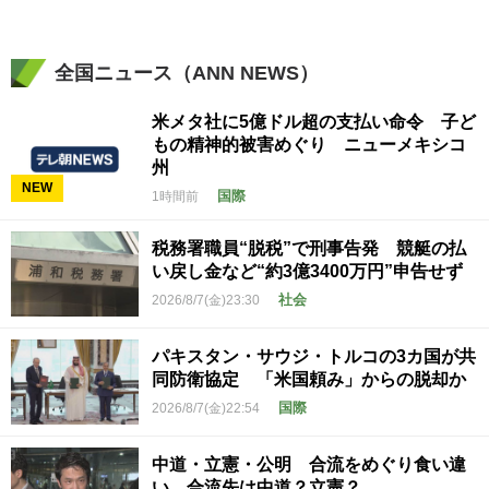
全国ニュース（ANN NEWS）
米メタ社に5億ドル超の支払い命令 子ど
もの精神的被害めぐり ニューメキシコ
州
NEW
国際
1時間前
税務署職員“脱税”で刑事告発 競艇の払
い戻し金など“約3億3400万円”申告せず
社会
2026/8/7(金)23:30
パキスタン・サウジ・トルコの3カ国が共
同防衛協定 「米国頼み」からの脱却か
国際
2026/8/7(金)22:54
中道・立憲・公明 合流をめぐり食い違
い 合流先は中道？立憲？