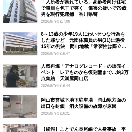
「入所者が暴れている」高齢者向け住宅
で職員を包丁で突く 傷害の疑いで79歳
男を現行犯逮捕 香川県警
2026/8/7(金)17:08
8～13歳の少年19人にわいせつな行為を
した罪など 元団体職員の男(31)に懲役
15年の判決 岡山地裁「常習性は際立っ
ていて被害結果も非常に重い」
2026/8/7(金)16:47
人気再燃「アナログレコード」の販売イ
ベント レアものから復刻盤まで…約3万
点集結 天満屋岡山店
2026/8/7(金)16:44
岡山市営城下地下駐車場 岡山駅方面の
出口を封鎖 消火設備の故障が原因
2026/8/7(金)16:31
【続報】ことでん長尾線で人身事故 平