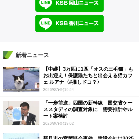
新着ニュース
【中継】3万匹に1匹「オスの三毛猫」も
お出迎え！保護猫たちと出会える猫カフ
ェ ルアナ〈#推しドコ？〉
2026/8/7(金)19:54
「一歩前進」四国の新幹線 国交省ケー
ススタディの調査対象に 需要推計やル
ート案検討
2026/8/7(金)19:02
新見市の官製談合事件 建設会社は2025