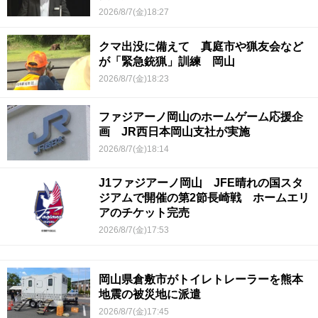
2026/8/7(金)18:27
クマ出没に備えて 真庭市や猟友会など
が「緊急銃猟」訓練 岡山
2026/8/7(金)18:23
ファジアーノ岡山のホームゲーム応援企
画 JR西日本岡山支社が実施
2026/8/7(金)18:14
J1ファジアーノ岡山 JFE晴れの国スタ
ジアムで開催の第2節長崎戦 ホームエリ
アのチケット完売
2026/8/7(金)17:53
岡山県倉敷市がトイレトレーラーを熊本
地震の被災地に派遣
2026/8/7(金)17:45