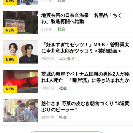
36分前
NEW
地震被害の日奈久温泉 名産品「ちく
わ」製造再開へ始動
社会
37分前
NEW
「好きすぎてゼッツ！」M!LK・曽野舜太
に今井竜太郎がツッコミ＜芸能動画＞
エンタメ
2時間前
NEW
茨城の海岸でベトナム国籍の男性2人が溺
れ1人死亡 「離岸流」に巻き込まれたか
社会
2時間前
NEW
悠仁さま 野菜の皮むき朝食づくり “3週間
ぶりのピーラー”
社会
3時間前