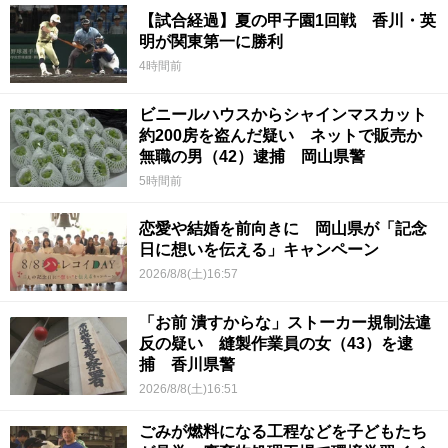
【試合経過】夏の甲子園1回戦 香川・英
明が関東第一に勝利
4時間前
ビニールハウスからシャインマスカット
約200房を盗んだ疑い ネットで販売か
無職の男（42）逮捕 岡山県警
5時間前
恋愛や結婚を前向きに 岡山県が「記念
日に想いを伝える」キャンペーン
2026/8/8(土)16:57
「お前 潰すからな」ストーカー規制法違
反の疑い 縫製作業員の女（43）を逮
捕 香川県警
2026/8/8(土)16:51
ごみが燃料になる工程などを子どもたち