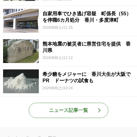
自家用車でひき逃げ容疑 町係長（55）
を停職6カ月処分 香川・多度津町
2026/8/8(土)11:35
熊本地震の被災者に県営住宅を提供 香
川県
2026/8/8(土)11:12
希少糖をメジャーに 香川大生が大阪で
PR ドーナツの試食も
2026/8/8(土)10:24
ニュース記事一覧