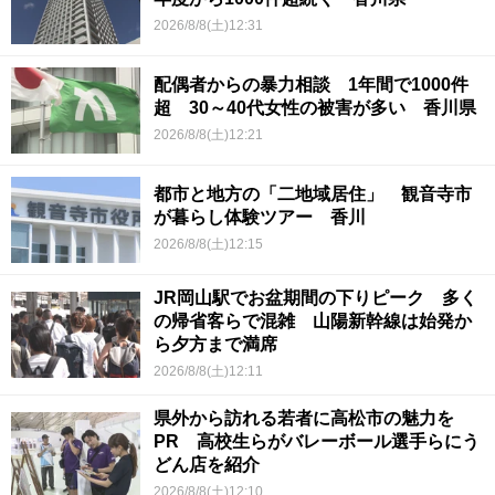
2026/8/8(土)12:31
配偶者からの暴力相談 1年間で1000件
超 30～40代女性の被害が多い 香川県
2026/8/8(土)12:21
都市と地方の「二地域居住」 観音寺市
が暮らし体験ツアー 香川
2026/8/8(土)12:15
JR岡山駅でお盆期間の下りピーク 多く
の帰省客らで混雑 山陽新幹線は始発か
ら夕方まで満席
2026/8/8(土)12:11
県外から訪れる若者に高松市の魅力を
PR 高校生らがバレーボール選手らにう
どん店を紹介
2026/8/8(土)12:10