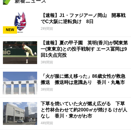
新着ニュース
【速報】J1・ファジアーノ岡山 開幕戦
でC大阪に逆転負け 8日
2時間前
NEW
【速報】夏の甲子園 英明(香川)が関東第
一(東東京)との投手戦制す エース冨岡は9
回1失点完投
3時間前
「火が服に燃え移った」86歳女性が救急
搬送 搬送時は意識あり 香川・丸亀市
3時間前
下草を焼いていた火が燃え広がる 下草
と竹林合わせて約2000㎡が焼ける けが人
なし 香川・東かがわ市
4時間前