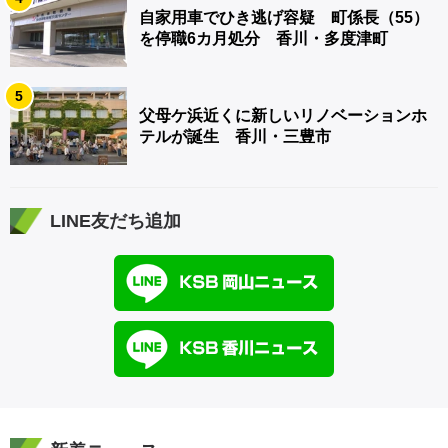
自家用車でひき逃げ容疑 町係長（55）
を停職6カ月処分 香川・多度津町
5
父母ケ浜近くに新しいリノベーションホ
テルが誕生 香川・三豊市
LINE友だち追加