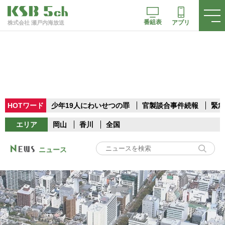
番組表
アプリ
株式会社 瀬戸内海放送
HOTワード
少年19人にわいせつの罪
官製談合事件続報
緊急
エリア
岡山
香川
全国
ニュース