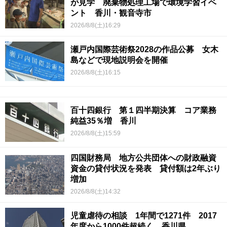
が見学 廃棄物処理工場で環境学習イベ
ント 香川・観音寺市
2026/8/8(土)16:29
瀬戸内国際芸術祭2028の作品公募 女木
島などで現地説明会を開催
2026/8/8(土)16:15
百十四銀行 第１四半期決算 コア業務
純益35％増 香川
2026/8/8(土)15:59
四国財務局 地方公共団体への財政融資
資金の貸付状況を発表 貸付額は2年ぶり
増加
2026/8/8(土)14:32
児童虐待の相談 1年間で1271件 2017
年度から1000件超続く 香川県