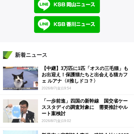
新着ニュース
【中継】3万匹に1匹「オスの三毛猫」も
お出迎え！保護猫たちと出会える猫カフ
ェ ルアナ〈#推しドコ？〉
2026/8/7(金)19:54
「一歩前進」四国の新幹線 国交省ケー
ススタディの調査対象に 需要推計やル
ート案検討
2026/8/7(金)19:02