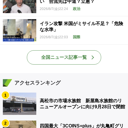
い 合流先は中道？立憲？
政治
2026/8/7(金)22:24
イラン攻撃 米国がミサイル不足？「危険
な水準」
国際
2026/8/7(金)22:03
全国ニュース記事一覧
アクセスランキング
1
高松市の市場水族館 新屋島水族館のリ
ニューアルオープンに向け9月28日で閉館
2
四国最大「3COINS+plus」が丸亀町グリ