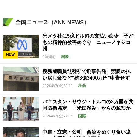
全国ニュース（ANN NEWS）
米メタ社に5億ドル超の支払い命令 子ど
もの精神的被害めぐり ニューメキシコ
州
NEW
国際
2時間前
税務署職員“脱税”で刑事告発 競艇の払
い戻し金など“約3億3400万円”申告せず
社会
2026/8/7(金)23:30
パキスタン・サウジ・トルコの3カ国が共
同防衛協定 「米国頼み」からの脱却か
国際
2026/8/7(金)22:54
中道・立憲・公明 合流をめぐり食い違