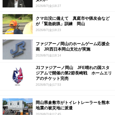
2026/8/7(金)18:27
クマ出没に備えて 真庭市や猟友会など
が「緊急銃猟」訓練 岡山
2026/8/7(金)18:23
ファジアーノ岡山のホームゲーム応援企
画 JR西日本岡山支社が実施
2026/8/7(金)18:14
J1ファジアーノ岡山 JFE晴れの国スタ
ジアムで開催の第2節長崎戦 ホームエリ
アのチケット完売
2026/8/7(金)17:53
岡山県倉敷市がトイレトレーラーを熊本
地震の被災地に派遣
2026/8/7(金)17:45