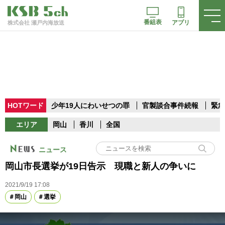
番組表
アプリ
株式会社 瀬戸内海放送
HOTワード
少年19人にわいせつの罪
官製談合事件続報
緊急
エリア
岡山
香川
全国
ニュース
岡山市長選挙が19日告示 現職と新人の争いに
2021/9/19 17:08
岡山
選挙