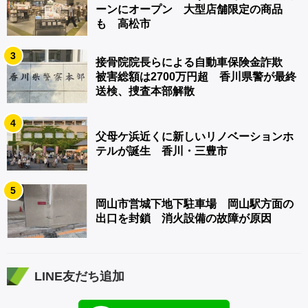
ーンにオープン 大型店舗限定の商品
も 高松市
3
接骨院院長らによる自動車保険金詐欺
被害総額は2700万円超 香川県警が最終
送検、捜査本部解散
4
父母ケ浜近くに新しいリノベーションホ
テルが誕生 香川・三豊市
5
岡山市営城下地下駐車場 岡山駅方面の
出口を封鎖 消火設備の故障が原因
LINE友だち追加