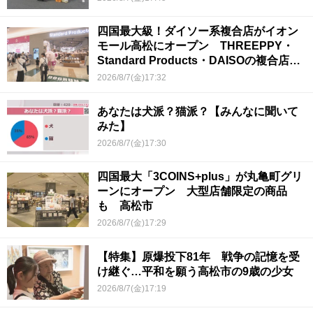
四国最大級！ダイソー系複合店がイオン
モール高松にオープン THREEPPY・
Standard Products・DAISOの複合店は
香川県初
2026/8/7(金)17:32
あなたは犬派？猫派？【みんなに聞いて
みた】
2026/8/7(金)17:30
四国最大「3COINS+plus」が丸亀町グリ
ーンにオープン 大型店舗限定の商品
も 高松市
2026/8/7(金)17:29
【特集】原爆投下81年 戦争の記憶を受
け継ぐ…平和を願う高松市の9歳の少女
2026/8/7(金)17:19