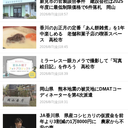
新見市の官製談合事件 建設会社は2025
年度に最低制限価格で6件落札 岡山
2026/8/7(金)18:57
香川のお正月の定番「あん餅雑煮」を1年
中楽しめる 老舗和菓子店の喫茶スペー
ス 高松市
2026/8/7(金)18:45
ミラーレス一眼カメラで撮影して「写真
絵日記」を作ろう 高松市
2026/8/7(金)18:39
岡山県 熊本地震の被災地にDMATコー
ディネーターを第4次派遣
2026/8/7(金)18:31
JA香川県 県産コシヒカリの仮渡金を前
年より3割減の1万8000円に 農家から不
安の声